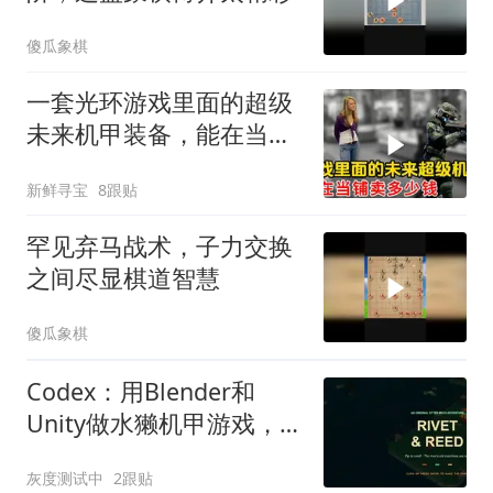
傻瓜象棋
一套光环游戏里面的超级
未来机甲装备，能在当铺
卖多少钱？
新鲜寻宝
8跟贴
罕见弃马战术，子力交换
之间尽显棋道智慧
傻瓜象棋
Codex：用Blender和
Unity做水獭机甲游戏，但
说到外形就停了
灰度测试中
2跟贴