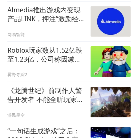
Almedia推出游戏内变现
产品LINK，押注“激励经
济”
网易智能
Roblox玩家数从1.52亿跌
至1.23亿，公司称因减少
推荐“垃圾游戏”影响短期
雾野寻踪2
收入
《龙腾世纪》前制作人警
告开发者 不能全听玩家
的！
游民星空
“一句话生成游戏”之后：