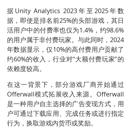
宇树科技中一签需缴款7.54万元
据Unity Analytics 2023年至2025年数
两名乘客在飞机上因调节座椅起冲突
据，即使是排名前25%的头部游戏，其日
女儿为争财产堵门阻挠父亲出殡
活用户中的付费率也仅为1.4%，约98.6%
今日立秋你咬秋了吗
的用户属于非付费玩家。与此同时，2024
“今天得有40℃了吧 为啥还不预警”
年数据显示，仅10%的高付费用户贡献了
夯实基础开新局
约60%的收入，行业对“大额付费玩家”的
依赖度较高。
在这一背景下，部分游戏厂商开始通过
Offerwall模式拓展收入来源。Offerwall
是一种用户自主选择的广告变现方式，用
户可通过下载应用、完成任务或进行指定
行为，换取游戏内货币或奖励。