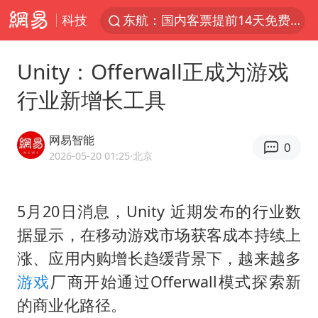
科技
东航：国内客票提前14天免费退改
台风白海豚中心风力增强
Unity：Offerwall正成为游戏
向鹏0-3不敌张本智和
行业新增长工具
百花奖开幕式
四川宜宾高县4.9级地震致1死
网易智能
0
广东雷州通报特教老师招聘违规事件
2026-05-20 01:25
·北京
“新疆阿勒泰八月能滑雪”不实
5月20日消息，Unity 近期发布的行业数
刘国正说向鹏打得很窝囊
据显示，在移动游戏市场获客成本持续上
我国外贸延续良好增长态势
涨、应用内购增长趋缓背景下，越来越多
陈幸同晋级WTT横滨冠军赛8强
游戏
厂商开始通过Offerwall模式探索新
国防部：中国军队坚决反制任何闹海挑衅图谋
的商业化路径。