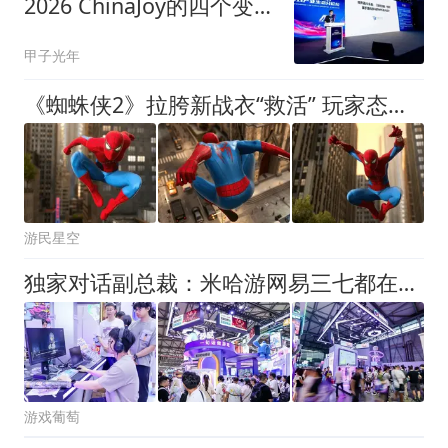
2026 ChinaJoy的四个变化
｜甲子光年
甲子光年
《蜘蛛侠2》拉胯新战衣“救活” 玩家态度大转变
游民星空
独家对话副总裁：米哈游网易三七都在用，游戏圈幕后AI大佬现身
游戏葡萄