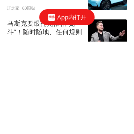
关闭或停产两家工厂
IT之家
83跟贴
App内打开
马斯克要跟扎克伯格“笼
斗”！随时随地、任何规则
观察者网
11跟贴
抖音电商否认“上半年
GMV未达预期”传闻
网易科技报道
“最懂苹果”分析师郭明
錤：苹果将停产iPhone
17 Plus
华尔街见闻官方
27跟贴