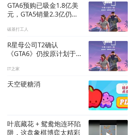
GTA6预购已吸金1.8亿美
元，GTA5销量2.3亿仍居
全球第二
碳基打工人
R星母公司T2确认
《GTA6》仍按原计划于
2026年11月19日发售
IT之家
天空硬糖消
叶底藏花 + 鸳鸯炮连环陷
阱，这盘象棋博弈太精彩