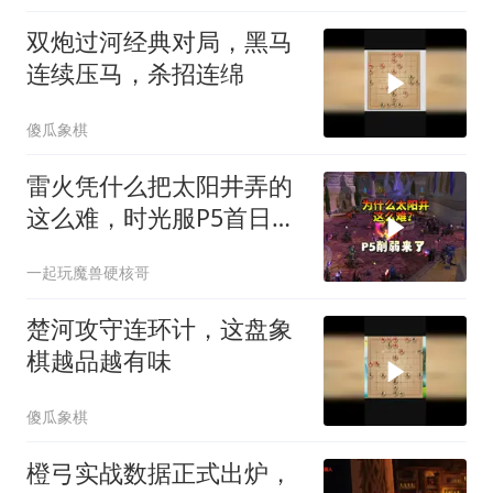
双炮过河经典对局，黑马
连续压马，杀招连绵
傻瓜象棋
雷火凭什么把太阳井弄的
这么难，时光服P5首日全
员坐牢！
一起玩魔兽硬核哥
楚河攻守连环计，这盘象
棋越品越有味
傻瓜象棋
橙弓实战数据正式出炉，