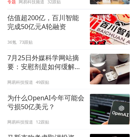
专题
网易科技频道
32跟贴
估值超200亿，百川智能
完成50亿元A轮融资
36氪
73跟贴
7月25日外媒科学网站摘
要：安慰剂是如何缓解疼
痛的？
网易科技报道
49跟贴
为什么OpenAI今年可能会
亏损50亿美元？
网易科技报道
12跟贴