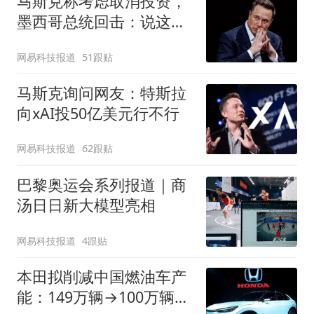
马斯克称考虑取消投资，
墨西哥总统回击：说这话
太草率
网易科技报道
51跟贴
马斯克询问网友：特斯拉
向xAI投50亿美元行不行
网易科技报道
62跟贴
巴黎奥运会系列报道｜商
汤日日新大模型亮相
网易科技报道
4跟贴
本田拟削减中国燃油车产
能：149万辆→100万辆，