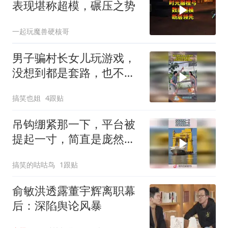
表现堪称超模，碾压之势
一起玩魔兽硬核哥
男子骗村长女儿玩游戏，
没想到都是套路，也不怕
村长事后算账！
搞笑也姐
4跟贴
吊钩绷紧那一下，平台被
提起一寸，简直是庞然大
物！
搞笑的咕咕鸟
1跟贴
俞敏洪透露董宇辉离职幕
后：深陷舆论风暴