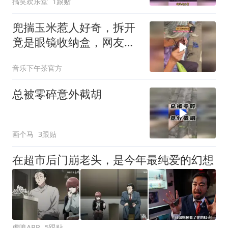
搞笑欢乐堂
1跟贴
兜揣玉米惹人好奇，拆开
竟是眼镜收纳盒，网友：
果然还是省不过老一辈
音乐下午茶官方
总被零碎意外截胡
画个马
3跟贴
在超市后门崩老头，是今年最纯爱的幻想
虎嗅APP
5跟贴