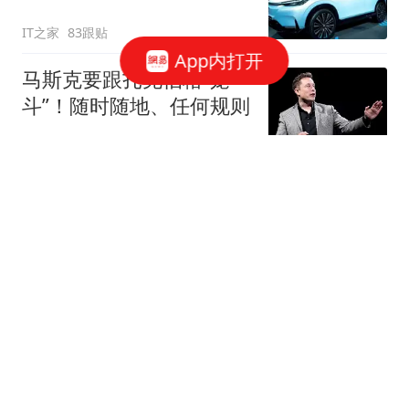
关闭或停产两家工厂
IT之家
83跟贴
App内打开
马斯克要跟扎克伯格“笼
斗”！随时随地、任何规则
观察者网
11跟贴
抖音电商否认“上半年
GMV未达预期”传闻
网易科技报道
“最懂苹果”分析师郭明
錤：苹果将停产iPhone
17 Plus
华尔街见闻官方
27跟贴