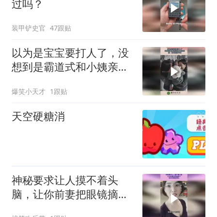
过吗？
装甲铲史官
47跟贴
以为是宝宝要打人了，没
想到是霸道式和小姨亲
亲，娃：这眼镜我不爱！
爆笑小天才
1跟贴
天空硬糖消
神秘要求让人摸不着头
脑，让你前妻把眼镜摘
下，背后究竟啥情况