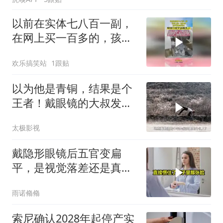
以前在实体七八百一副，
在网上买一百多的，孩子
戴着说可以！
欢乐搞笑站
1跟贴
以为他是青铜，结果是个
王者！戴眼镜的大叔发起
疯来
太极影视
戴隐形眼镜后五官变扁
平，是视觉落差还是真实
面貌
雨诺翛翛
索尼确认2028年起停产实