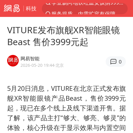
科技
服务提质，内需扩容有保障
官方通报传销头目出狱办书院
VITURE发布旗舰XR智能眼镜
普京宣布多项人事调整
Beast 售价3999元起
台风白海豚可能在浙江登陆
美股收盘：道指再创历史新高
网易智能
0
人贩子“梅姨”真实姓名曝光
2026-05-20 19:44
·北京
强台风白海豚逐渐向我国靠近
5月20日消息，VITURE在北京正式发布旗
被一条街帮助的“煎饼叔叔”去世
舰XR智能眼镜产品Beast，售价3999元
为鼓励女儿 41岁妈妈考上985研究生
起，现已在多个线上及线下渠道开售。据
“老头乐”悬挂“蒙H好几个8”上路
了解，该产品主打“够大、够亮、够灵”的
被错换37年女子起诉医院：本不需辍学
体验，核心升级在于显示效果与内置空间