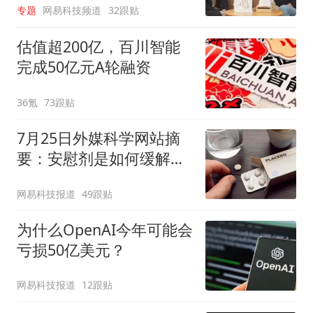
专题
网易科技频道
32跟贴
估值超200亿，百川智能
完成50亿元A轮融资
36氪
73跟贴
7月25日外媒科学网站摘
要：安慰剂是如何缓解疼
痛的？
网易科技报道
49跟贴
为什么OpenAI今年可能会
亏损50亿美元？
网易科技报道
12跟贴