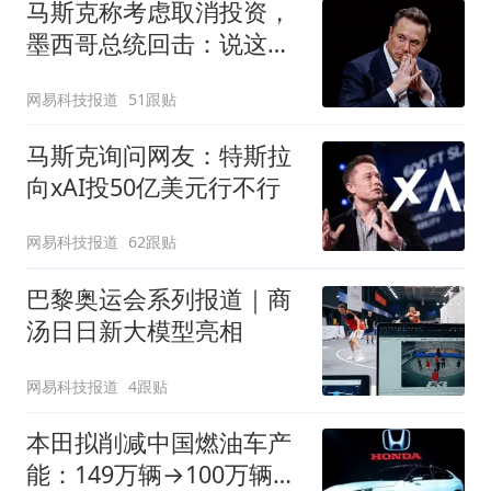
马斯克称考虑取消投资，
墨西哥总统回击：说这话
太草率
网易科技报道
51跟贴
马斯克询问网友：特斯拉
向xAI投50亿美元行不行
网易科技报道
62跟贴
巴黎奥运会系列报道｜商
汤日日新大模型亮相
网易科技报道
4跟贴
本田拟削减中国燃油车产
能：149万辆→100万辆，