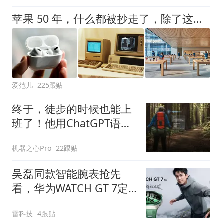
苹果 50 年，什么都被抄走了，除了这一样
爱范儿
225跟贴
终于，徒步的时候也能上
班了！他用ChatGPT语音
4小时干了8小时的活儿
机器之心Pro
22跟贴
吴磊同款智能腕表抢先
看，华为WATCH GT 7定
档将于8月5日发布
雷科技
4跟贴