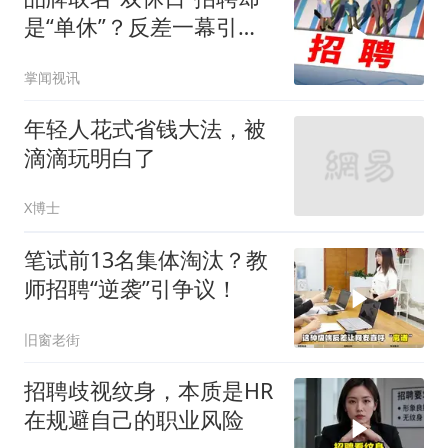
是“单休”？反差一幕引热
议，店铺回应
掌闻视讯
年轻人花式省钱大法，被
滴滴玩明白了
X博士
笔试前13名集体淘汰？教
师招聘“逆袭”引争议！
旧窗老街
招聘歧视纹身，本质是HR
在规避自己的职业风险