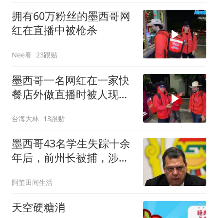
拥有60万粉丝的墨西哥网
红在直播中被枪杀
Nee看
23跟贴
墨西哥一名网红在一家快
餐店外做直播时被人现场
开枪打死！
台海大林
13跟贴
墨西哥43名学生失踪十余
年后，前州长被捕，涉嫌
销毁证据掩盖真相
阿筀田间生活
天空硬糖消