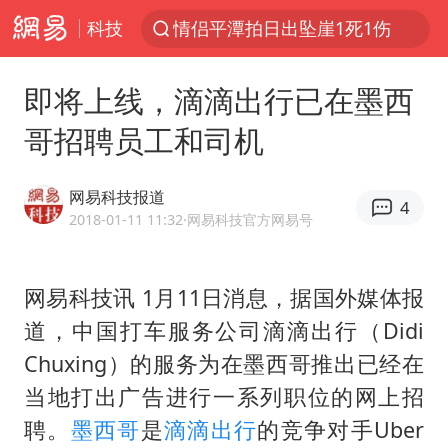
科技
情侣平潭拍日出坠崖1死1伤
央视新主播李秋莹孙亚鹏亮相
即将上线，滴滴出行已在墨西
黄金牛市回来了吗
哥招聘员工和司机
杭州全市有序停课
商场现钱学森巨幅海报 负责人回应
网易科技报道
4
36岁男演员成景区NPC后人气爆棚
2018-01-11 11:32
·网易科技官方网易号
全民健身事业高质量发展
网易科技讯 1月11日消息，据国外媒体报
台当局重金为“台独”织“皇帝新衣”
道，中国打车服务公司滴滴出行（Didi
几元成本的AI广告导致千万市值蒸发
Chuxing）的服务为在墨西哥推出已经在
老挝国会主席赛宋蓬逝世
当地打出广告进行一系列职位的网上招
白海豚将正面袭击贯穿浙江
聘。
墨西哥
是
滴滴出行
的竞争对手Uber