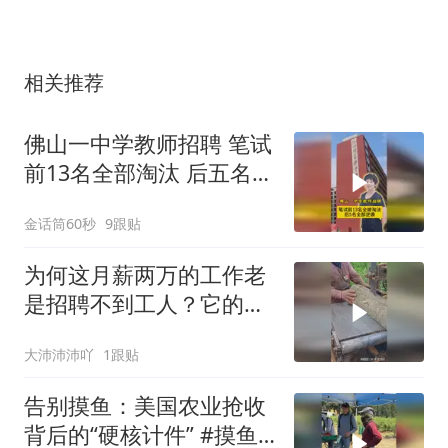
相关推荐
佛山一中学教师招聘 笔试
前13名全部淘汰 后五名全
部逆袭
金话筒60秒
9跟贴
为何这月薪两万的工作老
是招聘不到工人？它的危
险性可想而知！
大沛沛沛吖
1跟贴
告别摸鱼：美国农业抢收
背后的“硬核计件” #摸鱼