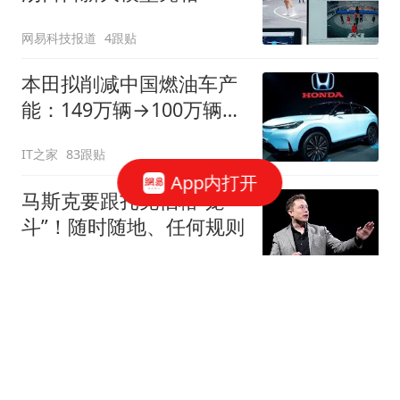
网易科技报道
4跟贴
本田拟削减中国燃油车产
能：149万辆→100万辆，
关闭或停产两家工厂
IT之家
83跟贴
App内打开
马斯克要跟扎克伯格“笼
斗”！随时随地、任何规则
观察者网
11跟贴
抖音电商否认“上半年
GMV未达预期”传闻
网易科技报道