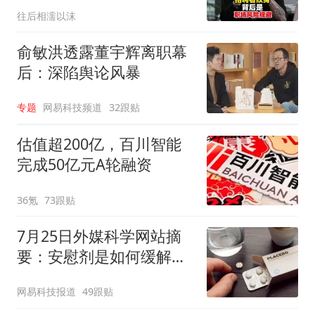
往后相濡以沫
俞敏洪透露董宇辉离职幕
后：深陷舆论风暴
专题
网易科技频道
32跟贴
估值超200亿，百川智能
完成50亿元A轮融资
36氪
73跟贴
7月25日外媒科学网站摘
要：安慰剂是如何缓解疼
痛的？
网易科技报道
49跟贴