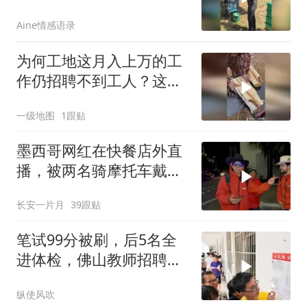
#计件 #墨西哥
Aine情感语录
为何工地这月入上万的工
作仍招聘不到工人？这到
底有多危险？
一级地图
1跟贴
墨西哥网红在快餐店外直
播，被两名骑摩托车戴着
头盔的男子击杀！
长安一片月
39跟贴
笔试99分被刷，后5名全
进体检，佛山教师招聘结
果引争议
纵使风吹