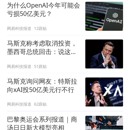
为什么OpenAI今年可能会
亏损50亿美元？
网易科技报道
12跟贴
马斯克称考虑取消投资，
墨西哥总统回击：说这话
太草率
网易科技报道
51跟贴
马斯克询问网友：特斯拉
向xAI投50亿美元行不行
网易科技报道
62跟贴
巴黎奥运会系列报道｜商
汤日日新大模型亮相