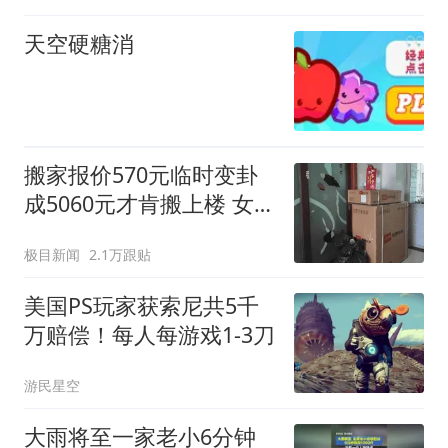
天空硬糖消
搬家报价570元临时变卦
成5060元才肯搬上楼 女子
傻眼
极目新闻
2.1万跟贴
美国PS玩家获索尼共5千
万赔偿！每人每游戏1-3刀
游民星空
大雨将至一家老小6分钟