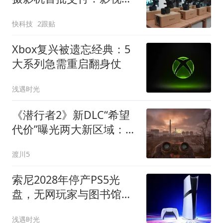
风买了8台
快科技
2跟贴
Xbox复兴被遗忘经典：5
大系列急需重启翻身仗
浅遇时光
《潜行者2》新DLC“希望
代价”曝光两大新区域：数
十小时内容，微软曾砸钱
渡川5
独占
索尼2028年停产PS5光
盘，无网玩家与图书馆首
当其冲
浅遇时光