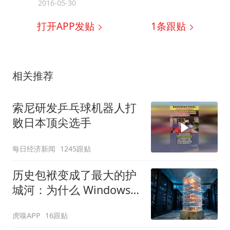
2016-05-30
打开APP发贴
1
条跟贴
相关推荐
索尼研发乒乓球机器人打
败日本顶尖选手
每日经济新闻
1245跟贴
历史包袱变成了最大的护
城河：为什么 Windows
保留 Win32 API？
虎嗅APP
16跟贴