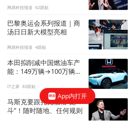
网易科技报道
62跟贴
巴黎奥运会系列报道｜商
汤日日新大模型亮相
网易科技报道
4跟贴
本田拟削减中国燃油车产
能：149万辆→100万辆，
关闭或停产两家工厂
IT之家
83跟贴
App内打开
马斯克要跟扎克伯格“笼
斗”！随时随地、任何规则
观察者网
11跟贴