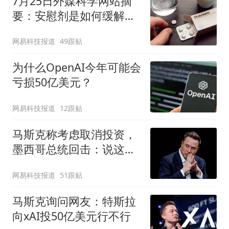
7月25日外媒科学网站摘
要：安慰剂是如何缓解疼
痛的？
网易科技报道
49跟贴
为什么OpenAI今年可能会
亏损50亿美元？
网易科技报道
12跟贴
马斯克称考虑取消投资，
墨西哥总统回击：说这话
太草率
网易科技报道
51跟贴
马斯克询问网友：特斯拉
向xAI投50亿美元行不行