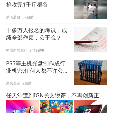
抢收完1千斤稻谷
潇湘晨报
52跟贴
十多万人报名的考试，成
绩全部作废，公平么？
中国新闻周刊
3419跟贴
PS5等主机光盘制作成行
业机密:任何人都不许公开
谈论
游民星空
2跟贴
任天堂遭到IGN长文锐评，不再创新正在失去游戏灵魂