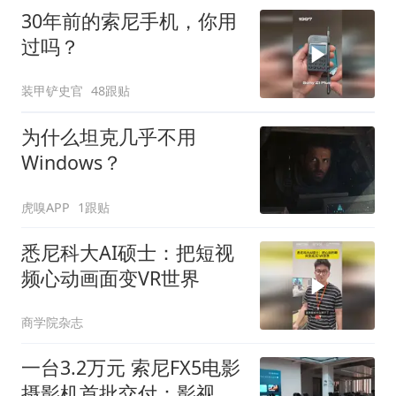
30年前的索尼手机，你用
过吗？
装甲铲史官
48跟贴
为什么坦克几乎不用
Windows？
虎嗅APP
1跟贴
悉尼科大AI硕士：把短视
频心动画面变VR世界
商学院杂志
一台3.2万元 索尼FX5电影
摄影机首批交付：影视飓