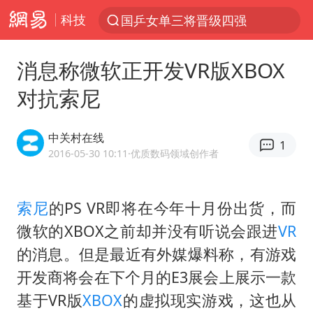
科技
国乒女单三将晋级四强
光影经济撬动暑期消费新蓝海
消息称微软正开发VR版XBOX
马克·艾伦退出斯诺克中国公开赛
对抗索尼
新疆优化调整景区内自驾服务费
梁家辉：到内地拍戏不是北上是回归
中关村在线
1
茅台部分直营店飞天茅台提价
2016-05-30 10:11
·优质数码领域创作者
情侣平潭拍日出坠崖1死1伤
索尼
的PS VR即将在今年十月份出货，而
上四休三，但降薪1000元，你接受吗？
微软的XBOX之前却并没有听说会跟进
VR
杭州全市有序停课
的消息。但是最近有外媒爆料称，有游戏
商场现钱学森巨幅海报 负责人回应
开发商将会在下个月的E3展会上展示一款
36岁男演员成景区NPC后人气爆棚
基于VR版
XBOX
的虚拟现实游戏，这也从