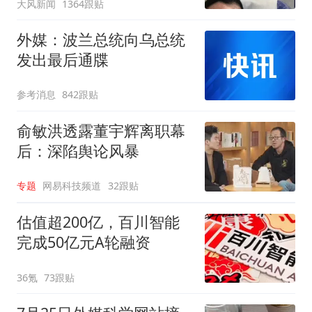
大风新闻
1364跟贴
外媒：波兰总统向乌总统
发出最后通牒
参考消息
842跟贴
俞敏洪透露董宇辉离职幕
后：深陷舆论风暴
专题
网易科技频道
32跟贴
估值超200亿，百川智能
完成50亿元A轮融资
36氪
73跟贴