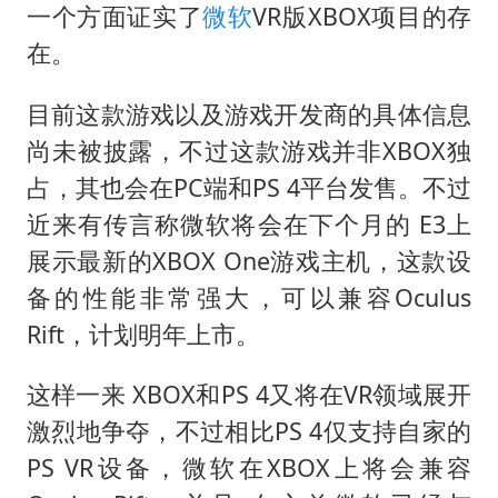
全民健身事业高质量发展
一个方面证实了
微软
VR版XBOX项目的存
台当局重金为“台独”织“皇帝新衣”
在。
几元成本的AI广告导致千万市值蒸发
目前这款游戏以及游戏开发商的具体信息
老挝国会主席赛宋蓬逝世
尚未被披露，不过这款游戏并非XBOX独
夏日经济乘“热”而上 消费市场向“新”而行
占，其也会在PC端和PS 4平台发售。不过
白海豚将正面袭击贯穿浙江
近来有传言称微软将会在下个月的 E3上
酒店回应车内过夜被收150元
展示最新的XBOX One游戏主机，这款设
备的性能非常强大，可以兼容Oculus
乐享全民健身 共筑健康中国
Rift，计划明年上市。
这样一来 XBOX和PS 4又将在VR领域展开
激烈地争夺，不过相比PS 4仅支持自家的
PS VR设备，微软在XBOX上将会兼容