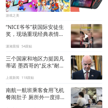
游戏之美
“NICE爷爷”获国际安徒生
奖，现场重现经典表情
包，向中国粉丝问好
潇湘晨报
54跟贴
三个国家和地区力挺因凡
蒂诺 墨西哥的"反水"耐人
寻味
上观新闻
118跟贴
南航一航班乘客食用飞机
餐闹肚子 厕所外一度排长
队