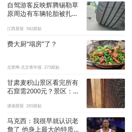
自驾游客反映辉腾锡勒草
原周边有车辆轮胎被扎，
修理店铺换胎价格高达千
江西晨报
582跟贴
元，官方发布情况通报
费大厨“塌房”了？
北青网-北京青年报
273跟贴
甘肃麦积山景区看完所有
石窟需2000元？景区：部
分石窟受特别保护，游客
潇湘晨报
265跟贴
可按需买
马克西：我很早就认识老
詹了 他身上最大的特质就