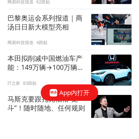
网易科技报道
62跟贴
巴黎奥运会系列报道｜商
汤日日新大模型亮相
网易科技报道
4跟贴
本田拟削减中国燃油车产
能：149万辆→100万辆，
关闭或停产两家工厂
IT之家
83跟贴
App内打开
马斯克要跟扎克伯格“笼
斗”！随时随地、任何规则
观察者网
11跟贴