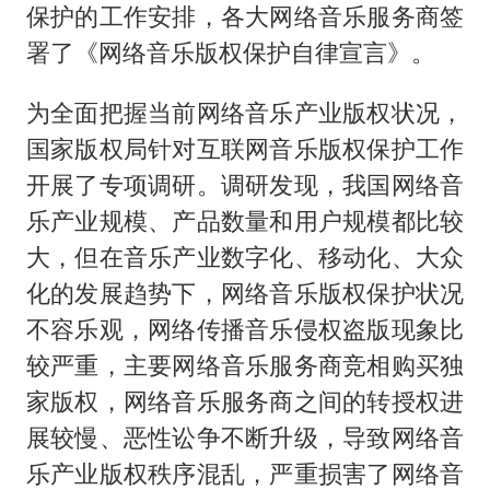
笔试第一被劝弃考涉事副校长被撤职
保护的工作安排，各大网络音乐服务商签
构建更高水平的全民健身公共服务体系
署了《网络音乐版权保护自律宣言》。
挡“张雪机车”民进党当局怕什么
为全面把握当前网络音乐产业版权状况，
灌溉水坝被隔成鱼塘 村民投诉20余年
国家版权局针对互联网音乐版权保护工作
萌娃帮爷爷脱玉米 卖力干活超可爱
开展了专项调研。调研发现，我国网络音
奋力开创中国式现代化建设新局面
乐产业规模、产品数量和用户规模都比较
大，但在音乐产业数字化、移动化、大众
化的发展趋势下，网络音乐版权保护状况
不容乐观，网络传播音乐侵权盗版现象比
较严重，主要网络音乐服务商竞相购买独
家版权，网络音乐服务商之间的转授权进
展较慢、恶性讼争不断升级，导致网络音
乐产业版权秩序混乱，严重损害了网络音