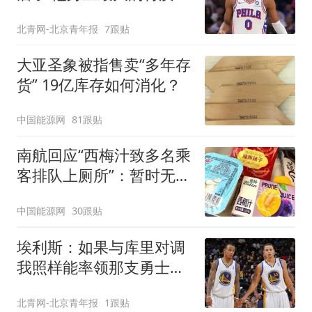
是谦逊
北青网-北京青年报
7跟贴
大亚圣象被指售卖“多年存
货” 19亿库存如何消化？
中国能源网
81跟贴
南航回应“西梅汁致多名乘
客排队上厕所”：暂时无法
核查是否发放西梅汁
中国能源网
30跟贴
埃利斯：如果与库里对调
我照样能率领那支勇士取
得现在的成就
北青网-北京青年报
1跟贴