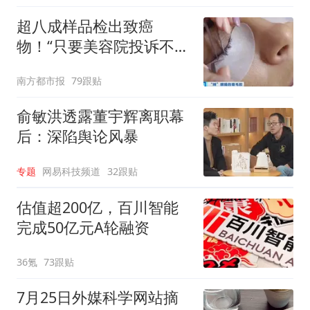
超八成样品检出致癌
物！“只要美容院投诉不
多，店家就不会更换产品”
南方都市报
79跟贴
俞敏洪透露董宇辉离职幕
后：深陷舆论风暴
专题
网易科技频道
32跟贴
估值超200亿，百川智能
完成50亿元A轮融资
36氪
73跟贴
7月25日外媒科学网站摘