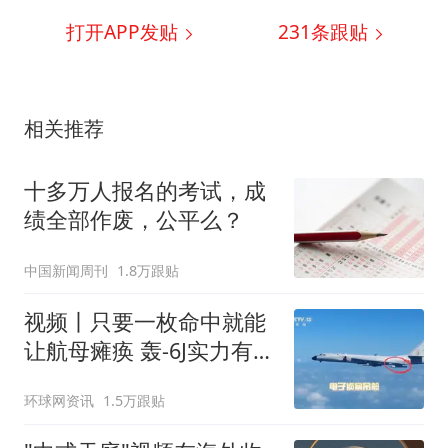
打开APP发贴
231
条跟贴
相关推荐
十多万人报名的考试，成
绩全部作废，公平么？
中国新闻周刊
1.8万跟贴
视频丨只要一枚命中就能
让航母瘫痪 轰-6J实力有多
强？
环球网资讯
1.5万跟贴