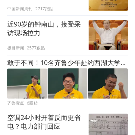
官方回应
中国新闻周刊
2717跟贴
近90岁的钟南山，接受采
访现场拉力
极目新闻
2577跟贴
敢于不同！10名齐鲁少年赴约西湖大学！他们是谁？为何而选？
齐鲁壹点
6跟贴
空调24小时开着反而更省
电？电力部门回应