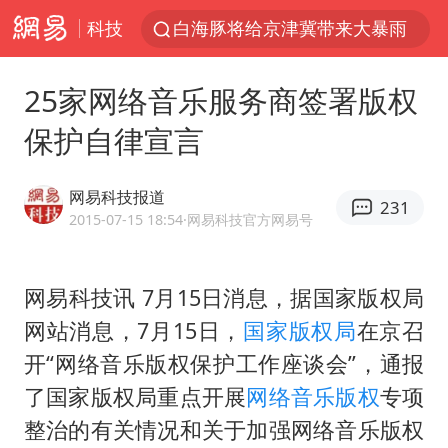
科技
白海豚将给京津冀带来大暴雨
《披荆斩棘2026》阵容官宣
25家网络音乐服务商签署版权
国足U17与阿森纳决赛取消 并列冠军
保护自律宣言
女子发现前夫婚内与第三者育子
王艺迪无缘横滨赛决赛
网易科技报道
231
2025年小学教师减少13.19万
2015-07-15 18:54
·网易科技官方网易号
王艺迪2-4不敌张本美和止步4强
网易科技讯 7月15日消息，据国家版权局
以军士兵把枪口对准中国记者
网站消息，7月15日，
国家版权局
在京召
上门女婿出轨女邻居多年被判重婚罪
开“网络音乐版权保护工作座谈会”，通报
韩军前线部队连曝丑闻
了国家版权局重点开展
网络音乐版权
专项
《龙餐馆》 冲奖
整治的有关情况和关于加强网络音乐版权