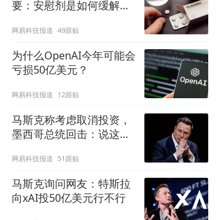
要：安慰剂是如何缓解疼
痛的？
网易科技报道
49跟贴
为什么OpenAI今年可能会
亏损50亿美元？
网易科技报道
12跟贴
马斯克称考虑取消投资，
墨西哥总统回击：说这话
太草率
网易科技报道
51跟贴
马斯克询问网友：特斯拉
向xAI投50亿美元行不行