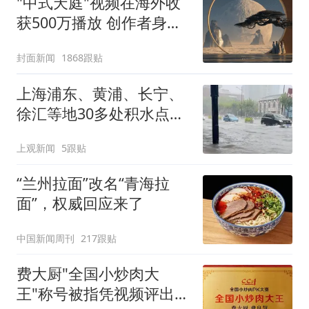
"中式天庭"视频在海外收
获500万播放 创作者身份
披露
封面新闻
1868跟贴
上海浦东、黄浦、长宁、
徐汇等地30多处积水点正
在抢排
上观新闻
5跟贴
“兰州拉面”改名“青海拉
面”，权威回应来了
中国新闻周刊
217跟贴
费大厨"全国小炒肉大
王"称号被指凭视频评出