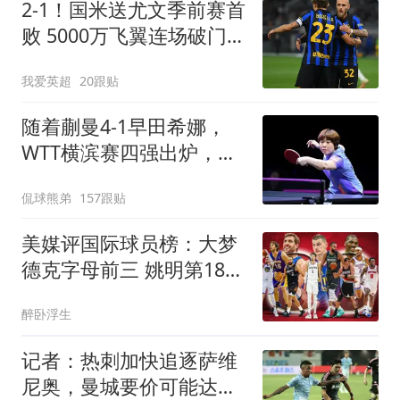
2-1！国米送尤文季前赛首
败 5000万飞翼连场破门
23岁奇兵替补建功
我爱英超
20跟贴
随着蒯曼4-1早田希娜，
WTT横滨赛四强出炉，国
乒3人围剿张本美和
侃球熊弟
157跟贴
美媒评国际球员榜：大梦
德克字母前三 姚明第18文
班仅第50
醉卧浮生
记者：热刺加快追逐萨维
尼奥，曼城要价可能达到