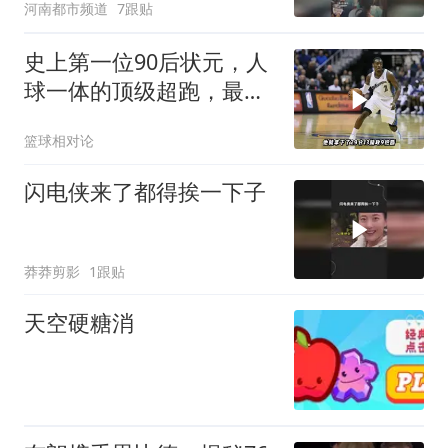
河南都市频道
7跟贴
史上第一位90后状元，人
球一体的顶级超跑，最恐
怖的快攻机器！
篮球相对论
闪电侠来了都得挨一下子
莽莽剪影
1跟贴
天空硬糖消