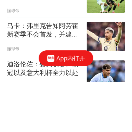
约6000万英镑
懂球帝
马卡：弗里克告知阿劳霍
新赛季不会首发，并建议
他寻找其他机会
懂球帝
App内打开
迪洛伦佐：要为联赛、欧
冠以及意大利杯全力以赴
懂球帝
热刺热身赛爆发冲突，范
赫克赛后怒批赫塔费动作
粗野
懂球帝