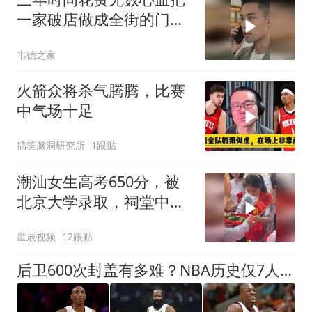
一家破店做成全街的门
面，生意最好这天房东却
韦德之家
漫天涨价逼迁！
火箭众将杀气腾腾，比赛
中气场十足
搞笑脑洞研究所
1跟贴
潮汕女生高考650分，被
北京大学录取，祠堂中门
大开迎接女孩拜祖
星辰视频
12跟贴
后卫600次封盖有多难？NBA历史仅7人达成，哈登竟然上榜且力压科比