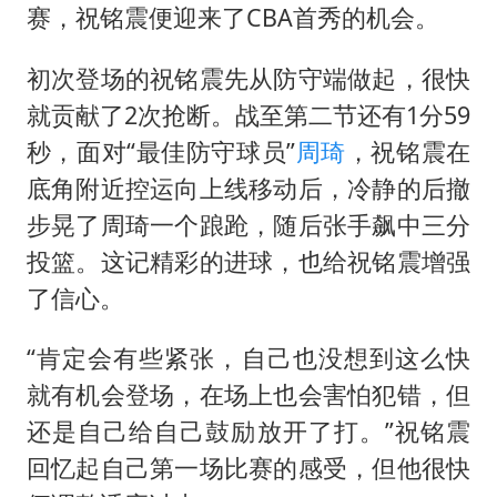
赛，祝铭震便迎来了CBA首秀的机会。
初次登场的祝铭震先从防守端做起，很快
就贡献了2次抢断。战至第二节还有1分59
秒，面对“最佳防守球员”
周琦
，祝铭震在
底角附近控运向上线移动后，冷静的后撤
步晃了周琦一个踉跄，随后张手飙中三分
投篮。这记精彩的进球，也给祝铭震增强
了信心。
“肯定会有些紧张，自己也没想到这么快
就有机会登场，在场上也会害怕犯错，但
还是自己给自己鼓励放开了打。”祝铭震
回忆起自己第一场比赛的感受，但他很快