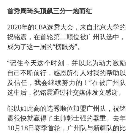
宇树王兴兴被问了360多个问题
首秀周琦头顶飙三分一炮而红
全民健身事业高质量发展
几元成本的AI广告导致千万市值蒸发
2020年的CBA选秀大会，来自北京大学的
唐田赛前发布会上引用《孙子兵法》
祝铭震，在首轮第二顺位被广州队选中，
台当局重金为“台独”织“皇帝新衣”
成为了这一届的“榜眼秀”。
郑丽文：台湾从来没有“独立”过
“记住今天这个时刻，并以此为动力激励
商场现钱学森巨幅海报 负责人回应
自己不断前行，感恩所有人对我的帮助以
乐享全民健身 共筑健康中国
及信任，我会继续努力的！”在被广州队
选中后，祝铭震通过社交媒体发文感谢。
能以如此高的选秀顺位加盟广州队，祝铭
震很快就赢得了主帅郭士强的器重。去年
10月18日赛季首轮，广州队与新疆队的比