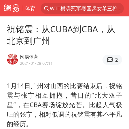
体育
WTT横滨冠军赛国乒女单三将晋级四强
光影经济撬动暑期消费新蓝海
祝铭震：从CUBA到CBA，从
日本发布排名：“中国第一，美日德韩英法居后”
北京到广州
大V：马科斯把路走绝了
黄金牛市回来了吗
网易体育
2
杭州全市有序停课
2021-01-28 07:11
情侣在平潭拍日出时坠崖致一死一伤
1月14日广州对山西的比赛结束后，祝铭
检测列车撞人致11死2伤 涉事单位被罚
震与张宁相互拥抱，昔日的“北大双子
上四休三，但降薪1000元，你接受吗？
星”，在CBA赛场绽放光芒。比起人气极
36岁男演员成景区NPC后人气爆棚
旺的张宁，相对低调的祝铭震有其不平凡
身体出现这几个信号可能是肝在求救
的经历。