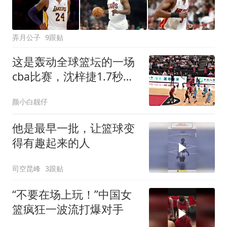
弄月公子
9跟贴
这是轰动全球篮坛的一场
cba比赛，沈梓捷1.7秒横
跨28米上演反绝杀
颜小白靓仔
他是最早一批，让篮球变
得有趣起来的人
司空昆峰
3跟贴
“不要在场上玩！”中国女
篮疯狂一波流打爆对手