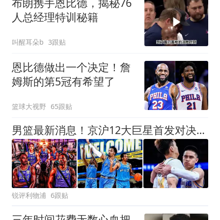
布朗携手恩比德，揭秘76
人总经理特训秘籍
叫醒耳朵b
3跟贴
恩比德做出一个决定！詹
姆斯的第5冠有希望了
篮球大视野
65跟贴
男篮最新消息！京沪12大巨星首发对决，布朗强势对抗古德温，6大顶级锋线激战
锐评利物浦
6跟贴
三年时间花费无数心血把