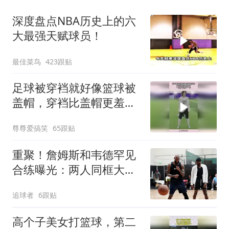
深度盘点NBA历史上的六
大最强天赋球员！
最佳菜鸟
423跟贴
足球被穿裆就好像篮球被
盖帽，穿裆比盖帽更羞
辱，一怒之下怒了一下
尊尊爱搞笑
65跟贴
重聚！詹姆斯和韦德罕见
合练曝光：两人同框大笑
粉碎兄弟决裂传闻
追球者
6跟贴
高个子美女打篮球，第二