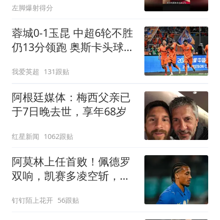
左脚爆射得分
蓉城0-1玉昆 中超6轮不胜
仍13分领跑 奥斯卡头球制
胜+赛季16球
我爱英超
131跟贴
阿根廷媒体：梅西父亲已
于7日晚去世，享年68岁
红星新闻
1062跟贴
阿莫林上任首败！佩德罗
双响，凯赛多凌空斩，切
尔西3-0大胜AC米兰
钉钉陌上花开
56跟贴