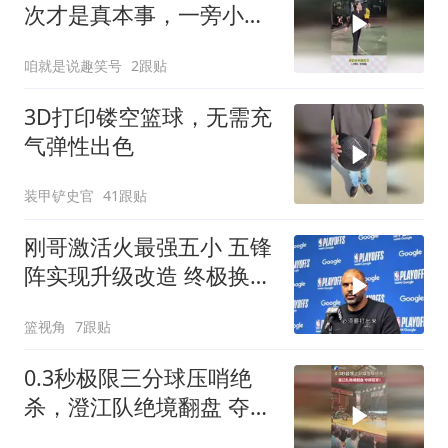
次才是真本事，一旁小伙
发现笑早了
咱就是说趣笑号
2跟贴
3D打印镂空篮球，无需充
气弹性出色
装甲铲史官
41跟贴
刚哥激活火最强五小 五锋
阵实现升级改造 终极换防
成真正杀招
篮视角
7跟贴
0.3秒极限三分球压哨绝
杀，澄江队绝境翻盘 夺得
冠军！