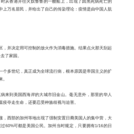
当时从香港开往火奴鲁鲁的一艘船上，出现了因黑死病死亡的
中上万名居民，并给出了自己的传染理论：疫情是由中国人肮
区，并决定用可控制的放火作为消毒措施。结果点火那天刮起
失去了家园。
一个多世纪，真正成为全球流行病，根本原因是帝国主义的扩
来。
死病来到美国西海岸的大城市旧金山。毫无意外，那里的华人
瘟疫夺走生命，还要忍受种族歧视与迫害。
涨，西部的加州等地出现了强制安置日裔美国人的集中营，大
过60%可都是美国公民。加州当时规定，只要拥有1/16的日