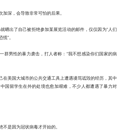
次加深，会导致非常可怕的后果。
yễn就晒出了自己被拒绝参加某展览活动的邮件，仅仅因为“人们
恐慌”。
一群男性的暴力袭击，打人者称：“我不想感染你们国家的病
己在美国大城市的公共交通工具上遭遇谩骂诋毁的经历，其中
；中国留学生在外的处境也愈加艰难，不少人都遭遇了暴力对
绝不是因为冠状病毒才开始的。