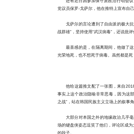
还有近日因参加保守派政治行动会议
党议员保罗-戈萨尔，他在推特上宣布自己
戈萨尔的言论遭到了自由派的极大抗
战群雄”，坚持使用“武汉病毒”，还说批评
最喜感的是，在隔离期间，他做了这
光荣地死，也不想死于病毒。虽然都是死
他给这篇推文配了一张图，来自20
事实上这个政治隐喻非常恶毒，因为这部
之战”，站在韩国民族主义立场上的叙事
大部分对本国之外的地缘政治几乎毫
场的键盘侠姿态逗笑了他们，评论区成为
的段子。