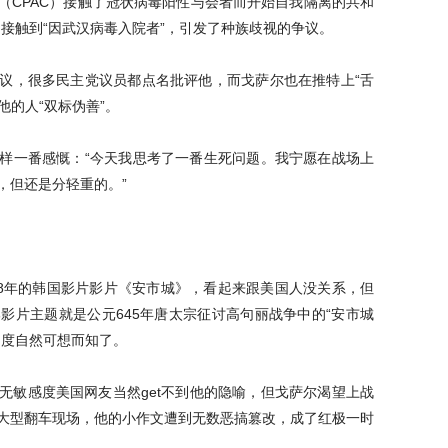
（CPAC）接触了冠状病毒阳性与会者而开始自我隔离的共和
接触到“因武汉病毒入院者”，引发了种族歧视的争议。
议，很多民主党议员都点名批评他，而戈萨尔也在推特上“舌
他的人“双标伪善”。
样一番感慨：“今天我思考了一番生死问题。我宁愿在战场上
，但还是分轻重的。”
18年的韩国影片影片《安市城》，看起来跟美国人没关系，但
影片主题就是公元645年唐太宗征讨高句丽战争中的“安市城
角度自然可想而知了。
无敏感度美国网友当然get不到他的隐喻，但戈萨尔渴望上战
大型翻车现场，他的小作文遭到无数恶搞篡改，成了红极一时