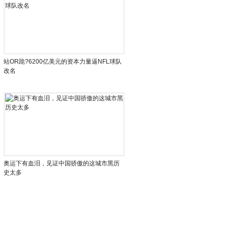
站OR跪?6200亿美元的资本力量逼NFL球队
改名
移
移
奥运下有血泪，见证中国骄傲的这城市黑历
史太多