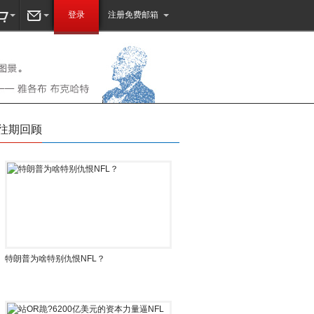
登录
注册免费邮箱
往期回顾
下
上
特朗普为啥特别仇恨NFL？