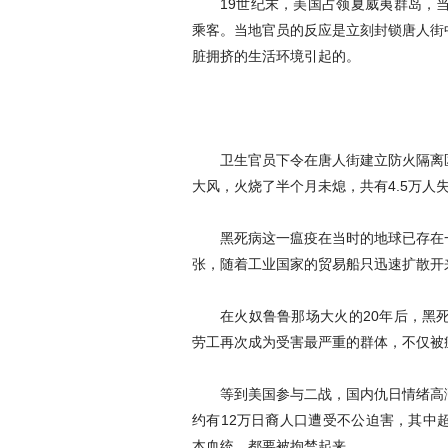
19世纪末，美国占领夏威夷群岛，
乘客。当地官员的反应是立刻封锁唐人街
脏拥挤的生活环境引起的。
卫生官员下令在唐人街建立防火隔离
大风，火烧了半个月未熄，共有4.5万人
黑死病这一瘟疫在当时的地球已存在
张，随着工业国家的贸易船只迅速扩散开
在火奴鲁鲁那场大火的20年后，黑
劳工再次成为受害最严重的群体，不仅被
等到美国参与二战，国内仇日情绪高
约有12万日裔人口遭受不公迫害，其中超
本血统，都要被拘禁起来。