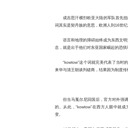
成吉思汗横扫欧亚大陆的军队首先扭曲
词其实是契丹族的意思，欧洲人到16世纪才搞
语言和地理的障碍始终成为东西文明
念，就是出于他们对东亚国家崛起的恐惧
“kowtow”这个词就完美代表了
来华与清王朝谈判磋商，结果因为制度传
但当马戛尔尼回国后，官方对外强
的。从此，“kowtow”在西方人眼中
变。