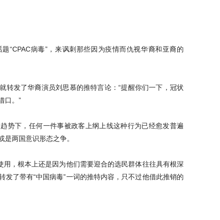
题“CPAC病毒”，来讽刺那些因为疫情而仇视华裔和亚裔的
就转发了华裔演员刘思慕的推特言论：“提醒你们一下，冠状
借口。”
大趋势下，任何一件事被政客上纲上线这种行为已经愈发普遍
或是两国意识形态之争。
所使用，根本上还是因为他们需要迎合的选民群体往往具有根深
转发了带有“中国病毒”一词的推特内容，只不过他借此推销的