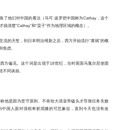
了他们对中国的看法（马可·波罗把中国称为Cathay，这个
清楚“Cathay”和“蛮子”作为地理区域的概念）。
交流的天堑，到日本明治维新之后，西方开始流行“黄祸”的概
和焦虑。
当时的西方偏见。这个词是出现于18世纪，当时英国马戛尔尼使团
统不同谈崩。
调称他是因为坚守原则、不肯给大清皇帝磕头才导致任务失败
就成为中国人面对强权卑躬屈膝的可悲象征，直到今天也没有改