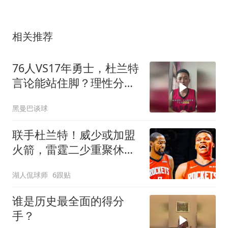
相关推荐
76人VS17年勇士，杜兰特
言论能站住脚？理性分析
勇士有多强
黑曼巴谈球
联手杜兰特！威少或加盟
火箭，雷霆二少重聚休斯
顿
湖人侃球师
6跟贴
谁是历史最全面的得分
手？