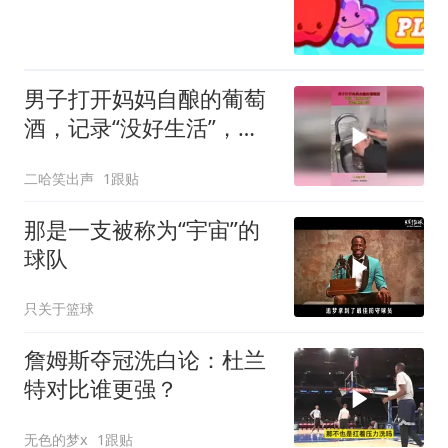
男子打开妈妈自酿的葡萄
酒，记录“没好生活”，这
是真勇士啊！
二哈笑出声
1跟贴
那是一支被称为“宇宙”的
球队
只关于篮球
詹姆斯夺冠洗白论：杜兰
特对比谁更强？
无色的梦x
1跟贴