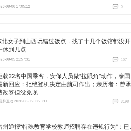
6-08-06 17:05:12
0
跟贴
0
东北女子到山西玩错过饭点，找了十几个饭馆都没开
午休到几点
6-08-05 21:57:31
107
跟贴
107
拒载22名中国乘客，安保人员做“拉眼角”动作，泰国
最新回应：拒绝登机决定由航司作出；亲历者：曾
费改签但没兑现
互动 2026-08-06 08:23:11
3198
跟贴
3198
雷州通报“特殊教育学校教师招聘存在违规行为”：已