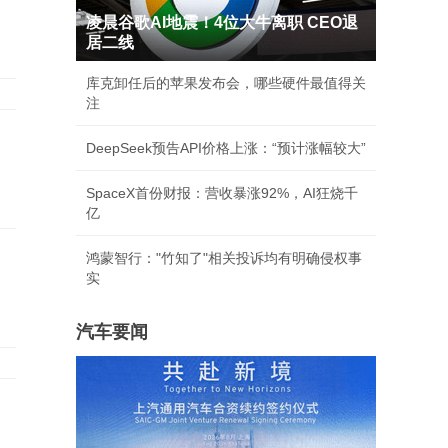
凌晨谷歌AI地震！4位大牛离职 CEO退
居二线
库克卸任后的苹果发布会，哪些硬件最值得关
注
DeepSeek预告API价格上涨：“预计涨幅较大”
SpaceX首份财报：营收暴涨92%，AI狂烧千
亿
鸿蒙智行："竹知了"相关投诉均有明确侵权事
实
汽车要闻