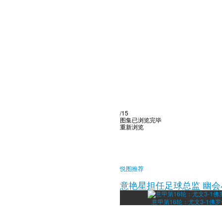
/15
图集已浏览完毕
重新浏览
悦图推荐
意艳星担任足球总监 幽会
意甲第16轮：尤文3-1佛