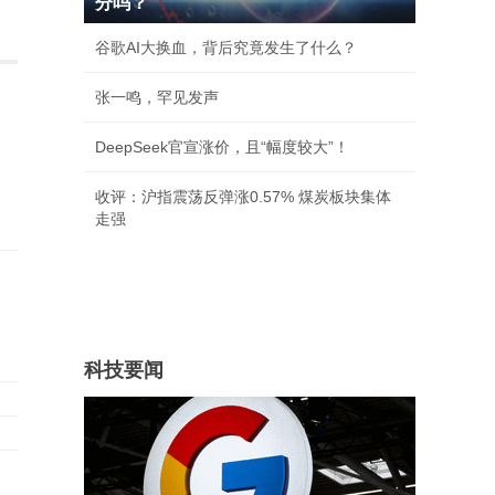
分吗？
谷歌AI大换血，背后究竟发生了什么？
张一鸣，罕见发声
DeepSeek官宣涨价，且“幅度较大”！
收评：沪指震荡反弹涨0.57% 煤炭板块集体
走强
军
科技要闻