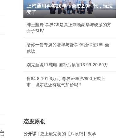
上汽通用再签20年：合资2.0时代，玩法
变了
绅士越野 享界G9是真正兼顾豪华与硬派的方
盒子SUV
给你一份专属的奢华与舒享 体验仰望U8L鼎
藏版
别克至境L7纯电 国补后预售16.99-20.69万
售64.8-101.6万元 尊界V680/V800正式上
市，埃尔法还有底气加价吗？
承
态度原创
启
公开课
| 史上最完美的【八段锦】教学