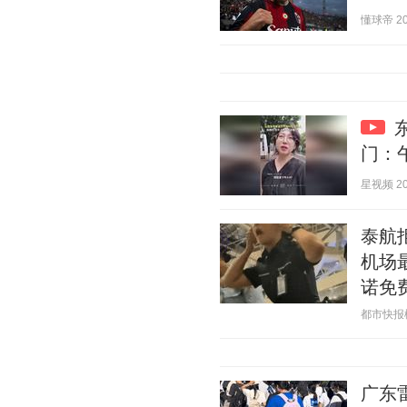
懂球帝 202
门：
星视频 202
泰航
机场
诺免
都市快报橙柿
广东