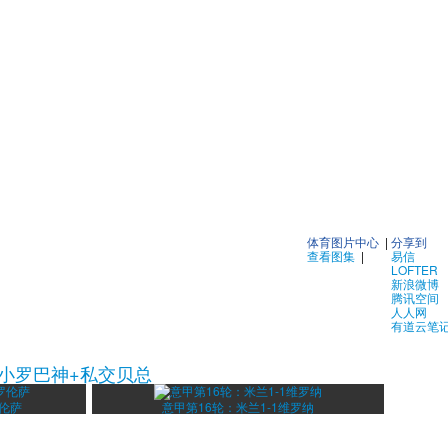
体育图片中心
|
分享到
查看图集
|
易信
LOFTER
新浪微博
腾讯空间
人人网
有道云笔
小罗巴神+私交贝总
罗伦萨
意甲第16轮：米兰1-1维罗纳