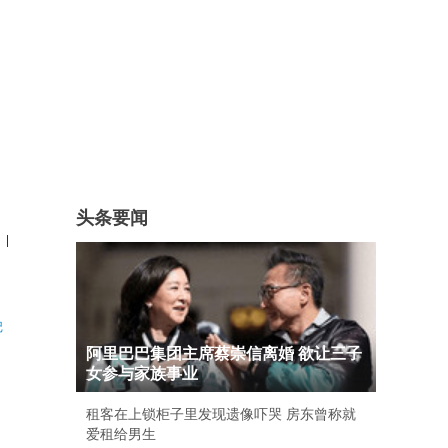
头条要闻
|
记
阿里巴巴集团主席蔡崇信离婚 欲让三子
女参与家族事业
租客在上锁柜子里发现遗像吓哭 房东曾称就
爱租给男生