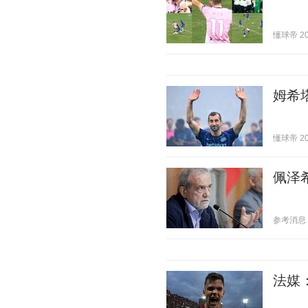
懂球帝 202
姆希
懂球帝 202
佩泽
参考消息 20
法媒