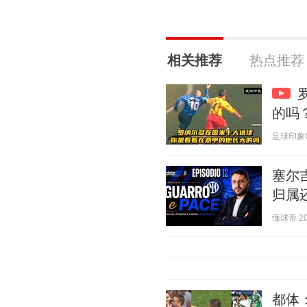
相关推荐
热点推荐
的吗
足球印象CC 
塞尔
归属
懂球帝 202
都体