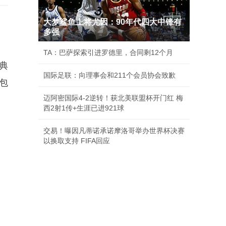
大梦鲨鱼上将尤因：90年代四大中锋有
多强
TA：巴萨探索引进罗德里，合同剩12个月
典
国际足联：向理事会和211个会员协会致歉
包
迈阿密国际4-2逆转！获北美联盟杯开门红 梅
西2射1传+生涯已进921球
交易！曝因凡蒂诺承诺摩洛哥举办世界杯决赛
以换取支持 FIFA回应