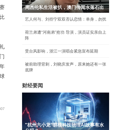
赛
周杰伦私生活被扒，澳门传闻水落石出
比
艺人何与、刘些宁双双否认恋情：单身，勿扰
荷兰弟遭“河南弟”抢功 导演，演员证实亲自上
阵
礼
受台风影响，浙江一演唱会紧急宣布延期
门
被前助理背刺，刘晓庆发声，原来她还有一张
年
底牌
球
财经要闻
07
"杭州六小龙"群核科技物理AI故事有水