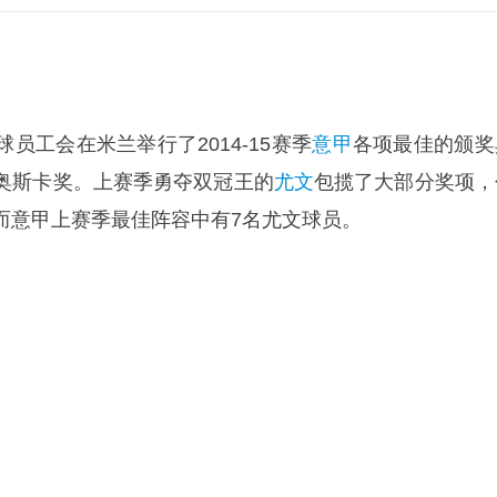
员工会在米兰举行了2014-15赛季
意甲
各项最佳的颁奖
奥斯卡奖。上赛季勇夺双冠王的
尤文
包揽了大部分奖项，
而意甲上赛季最佳阵容中有7名尤文球员。