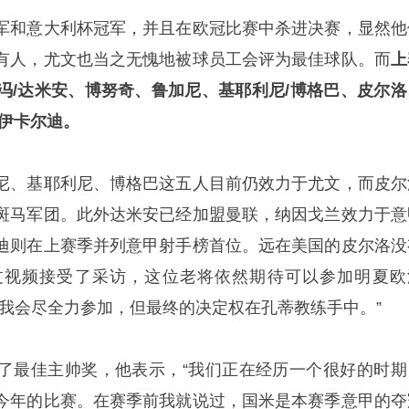
军和意大利杯冠军，并且在欧冠比赛中杀进决赛，显然他
有人，尤文也当之无愧地被球员工会评为最佳球队。而
上
冯/达米安、博努奇、鲁加尼、基耶利尼/博格巴、皮尔洛
、伊卡尔迪。
尼、基耶利尼、博格巴这五人目前仍效力于尤文，而皮尔
斑马军团。此外达米安已经加盟曼联，纳因戈兰效力于意
迪则在上赛季并列意甲射手榜首位。远在美国的皮尔洛没
过视频接受了采访，这位老将依然期待可以参加明夏欧
，我会尽全力参加，但最终的决定权在孔蒂教练手中。”
了最佳主帅奖，他表示，“我们正在经历一个很好的时期
今年的比赛。在赛季前我就说过，国米是本赛季意甲的夺