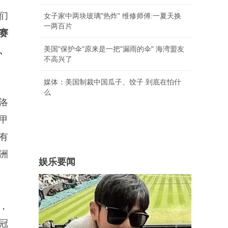
们
女子家中两块玻璃"热炸" 维修师傅:一夏天换
一两百片
赛
美国"保护伞"原来是一把"漏雨的伞" 海湾盟友
、
不高兴了
媒体：美国制裁中国瓜子、饺子 到底在怕什
么
洛
甲
有
洲
娱乐要闻
，
冠