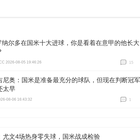
罗纳尔多在国米十大进球，你是看着在意甲的他长大
？
2026-08-05 19:46:26
15
跟贴
15
吉尼奥：国米是准备最充分的球队，但现在判断冠
还太早
6-08-06 16:43:32
1
跟贴
1
：尤文4场热身零失球，国米战成检验