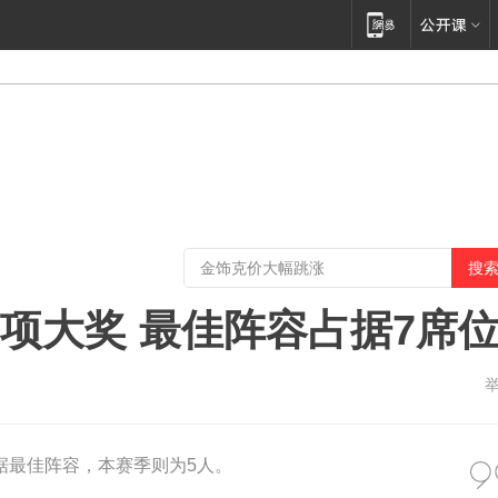
9项大奖 最佳阵容占据7席
据最佳阵容，本赛季则为5人。