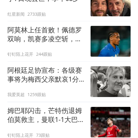
红星新闻
2733跟贴
阿莫林上任首败！佩德罗
双响，凯赛多凌空斩，切
尔西3-0大胜AC米兰
钉钉陌上花开
244跟贴
阿根廷足协宣布：各级赛
事将为梅西父亲默哀1分
钟 皇马巴萨官方哀悼
我爱英超
1259跟贴
姆巴耶闪击，芒特伤退姆
伯莫救主，曼联1-1大巴黎
2连胜戛然而止
钉钉陌上花开
73跟贴