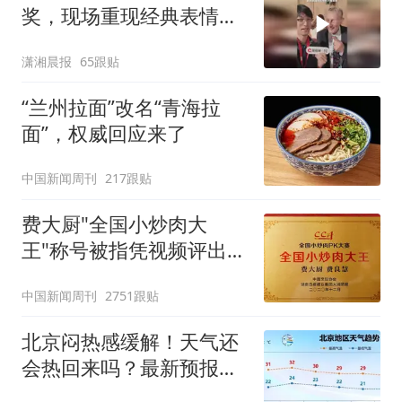
奖，现场重现经典表情
包，向中国粉丝问好
潇湘晨报
65跟贴
“兰州拉面”改名“青海拉
面”，权威回应来了
中国新闻周刊
217跟贴
费大厨"全国小炒肉大
王"称号被指凭视频评出
官方回应
中国新闻周刊
2751跟贴
北京闷热感缓解！天气还
会热回来吗？最新预报
——