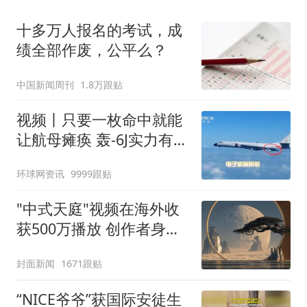
十多万人报名的考试，成
绩全部作废，公平么？
中国新闻周刊
1.8万跟贴
视频丨只要一枚命中就能
让航母瘫痪 轰-6J实力有多
强？
环球网资讯
9999跟贴
"中式天庭"视频在海外收
获500万播放 创作者身份
披露
封面新闻
1671跟贴
“NICE爷爷”获国际安徒生