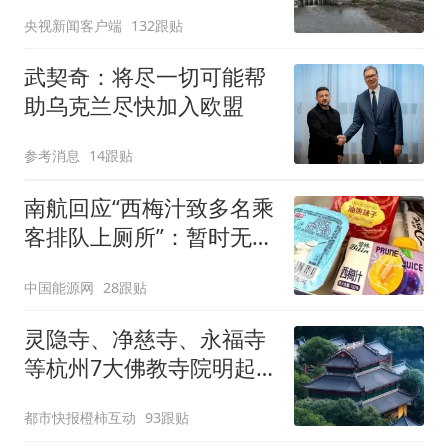
央视新闻客户端
132跟贴
武契奇：将尽一切可能帮
助乌克兰尽快加入欧盟
参考消息
14跟贴
南航回应“西梅汁致多名乘
客排队上厕所”：暂时无法
核查是否发放西梅汁
中国能源网
28跟贴
灵隐寺、净慈寺、永福寺
等杭州7大佛教寺院明起
临时关闭，别跑空了
都市快报橙柿互动
93跟贴