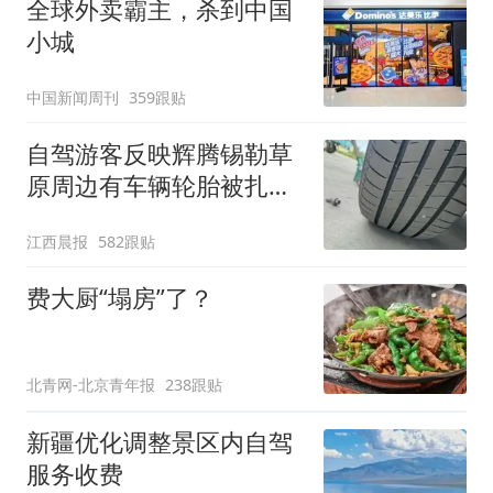
全球外卖霸主，杀到中国
小城
中国新闻周刊
359跟贴
自驾游客反映辉腾锡勒草
原周边有车辆轮胎被扎，
修理店铺换胎价格高达千
江西晨报
582跟贴
元，官方发布情况通报
费大厨“塌房”了？
北青网-北京青年报
238跟贴
新疆优化调整景区内自驾
服务收费