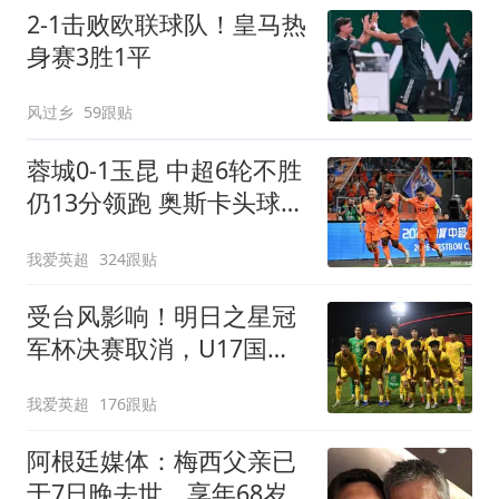
2-1击败欧联球队！皇马热
身赛3胜1平
风过乡
59跟贴
蓉城0-1玉昆 中超6轮不胜
仍13分领跑 奥斯卡头球制
胜
我爱英超
324跟贴
受台风影响！明日之星冠
军杯决赛取消，U17国足
与阿森纳并列冠军
我爱英超
176跟贴
阿根廷媒体：梅西父亲已
于7日晚去世，享年68岁