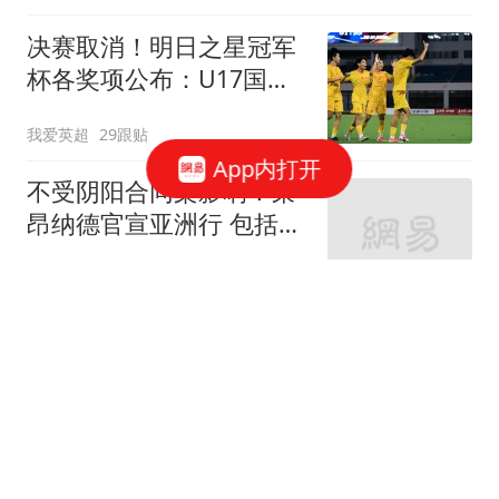
决赛取消！明日之星冠军
杯各奖项公布：U17国足
获4大奖 赵松源夺MVP
我爱英超
29跟贴
App内打开
不受阴阳合同案影响！莱
昂纳德官宣亚洲行 包括中
国香港成都等地
醉卧浮生
239跟贴
WTT冠军赛首个决赛诞
生！王艺迪2-4遭到逆转，
国乒无缘包揽冠亚军
侃球熊弟
105跟贴
【人物】豪尔赫·梅西去