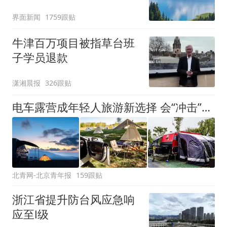
界面新闻
1759跟贴
牛津百万项目被指草台班
子学员退款
潇湘晨报
326跟贴
电车露营成年轻人旅游新选择 会“冲击”传统住宿业吗？
北青网-北京青年报
159跟贴
浙江省提升防台风应急响
应至Ⅰ级