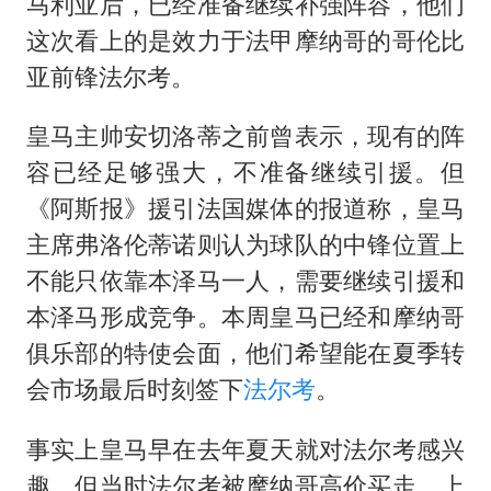
上海大部迎大暴雨
马利亚后，已经准备继续补强阵容，他们
这次看上的是效力于法甲摩纳哥的哥伦比
《龙餐馆》 冲奖
亚前锋法尔考。
蒯曼挺进WTT横滨冠军赛女单四强
以军士兵把枪口对准中国记者
皇马主帅安切洛蒂之前曾表示，现有的阵
笔试第一被劝弃考涉事副校长被撤职
容已经足够强大，不准备继续引援。但
《阿斯报》援引法国媒体的报道称，皇马
白海豚5次眼壁置换
主席弗洛伦蒂诺则认为球队的中锋位置上
构建更高水平的全民健身公共服务体系
不能只依靠本泽马一人，需要继续引援和
本泽马形成竞争。本周皇马已经和摩纳哥
俱乐部的特使会面，他们希望能在夏季转
会市场最后时刻签下
法尔考
。
事实上皇马早在去年夏天就对法尔考感兴
趣，但当时法尔考被摩纳哥高价买走。上