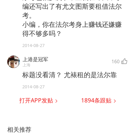
编还写出了有尤文图斯要租借法尔
考。
小编，你在法尔考身上赚钱还嫌赚
得不够多吗？
2014-08-27
上港是冠军
160
上海
标题没看清？ 尤裱租的是法尔靠
2014-08-27
打开APP发贴
1894
条跟贴
相关推荐