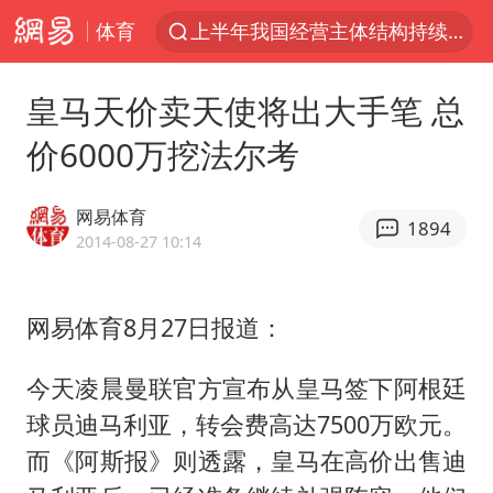
体育
上半年我国经营主体结构持续优化
王传君 《披荆斩棘》
皇马天价卖天使将出大手笔 总
上海：5号线16号线浦江线全线停运
价6000万挖法尔考
白海豚预计将在浙江苍南到三门一带登陆
今日15时起福州地铁高架区段停运
网易体育
1894
国足U17与阿森纳决赛取消 并列冠军
2014-08-27 10:14
王艺迪2-4不敌张本美和止步4强
网易体育8月27日报道：
上门女婿出轨女邻居多年被判重婚罪
2025年小学教师减少13.19万
今天凌晨曼联官方宣布从皇马签下阿根廷
王艺迪无缘横滨赛决赛
球员迪马利亚，转会费高达7500万欧元。
泰国：高度重视中国游客旅游体验
而《阿斯报》则透露，皇马在高价出售迪