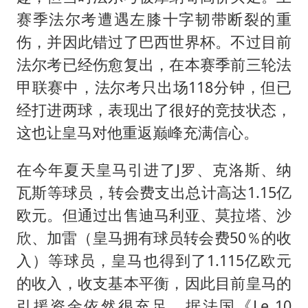
赛季法尔考遭遇左膝十字韧带断裂的重
伤，并因此错过了巴西世界杯。不过目前
法尔考已经伤愈复出，在本赛季前三轮法
甲联赛中，法尔考只出场118分钟，但已
经打进两球，表现出了很好的竞技状态，
这也让皇马对他重返巅峰充满信心。
在今年夏天皇马引进了J罗、克洛斯、纳
瓦斯等球员，转会费支出总计高达1.15亿
欧元。但通过出售迪马利亚、莫拉塔、沙
欣、加雷（皇马拥有球员转会费50％的收
入）等球员，皇马也得到了1.115亿欧元
的收入，收支基本平衡，因此目前皇马的
引援资金依然很充足。据法国《Le 10