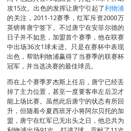
攻15次。出色的发挥让唐宁引起了
利物浦
的关注，2011-12赛季，红军斥资2000万
英镑将唐宁签下。不过唐宁在安菲尔德的
日子并不如意，加盟首个赛季，他在联赛
中出场36次1球未进。只是在赛杯中表现
出色，帮助利物浦赢得了当赛季的联赛杯
冠军，并当选决赛的最佳球员。
而在上个赛季罗杰斯上任后，唐宁已经丢
掉了主力位置，甚至一度要客串左后卫才
能上场比赛。虽然此后唐宁的状态有所回
升，但随着今夏西班牙小将阿尔贝托的加
盟，唐宁在红军已无出头之日，他总共为
利物浦出场91次，打进7球，贡献了11次