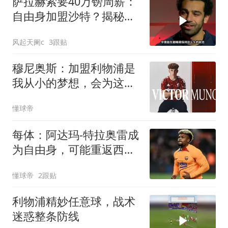
萨拉赫索要40万镑周薪：
自由身加盟沙特？揭秘离
队真相！
风起天阑c
3跟贴
穆尼奥斯：加盟利物浦是
我从小的梦想，会为这件
球衣拼尽全力
懂球帝
每体：阿达玛-特拉奥雷成
为自由身，可能重返西班
牙
懂球帝
2跟贴
利物浦精妙任意球，战术
迷惑整条防线