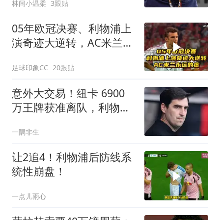
林间小温柔
3跟贴
05年欧冠决赛、利物浦上
演奇迹大逆转，AC米兰永
远的疼！
足球印象CC
20跟贴
意外大交易！纽卡 6900
万王牌获准离队，利物浦
盯上这名争议猛将
一隅非生
让2追4！利物浦后防线系
统性崩盘！
一点儿雨心