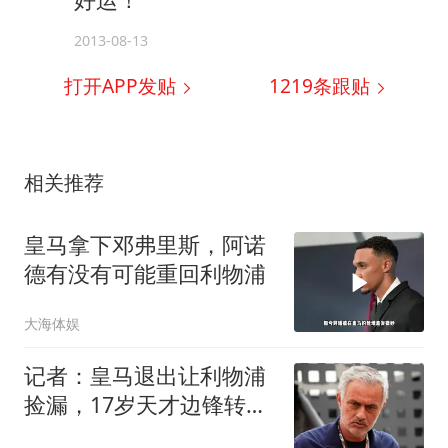
2013-08-13
打开APP发贴
1219
条跟贴
相关推荐
皇马拿下邓弗里斯，阿诺
德有没有可能重回利物浦
大海体娱
记者：皇马退出让利物浦
捡漏，17岁天才边锋转会
接近达成