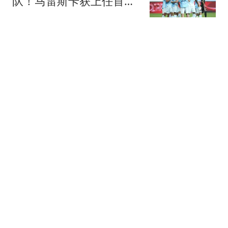
队！马雷斯卡获上任首胜
8000万飞翼造2球
我爱英超
36跟贴
菲戈：因凡蒂诺满口谎
言、招摇撞骗，连特朗普
都与他划清界限
懂球帝
37跟贴
WTT日本冠军赛：王艺迪
3-1赢下焦点对决，伊藤美
诚外卡参赛一轮游
乒谈
26跟贴
齐尔克泽改变主意愿转会
意甲！曼联迎来清洗良
机，或因拉什福德回归
罗米的曼联博客