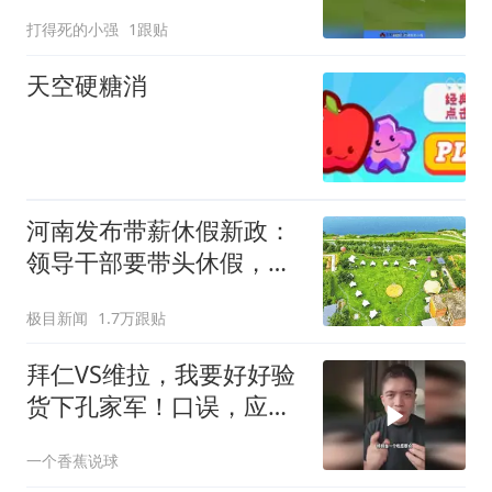
打得死的小强
1跟贴
天空硬糖消
河南发布带薪休假新政：
领导干部要带头休假，推
动全员应休尽休、休满休
极目新闻
1.7万跟贴
足；鼓励3-7天弹性长假，
构建“周五半天+周末+年
拜仁VS维拉，我要好好验
假”短途度假模式
货下孔家军！口误，应该
是拜仁时隔二十年再来香
一个香蕉说球
港