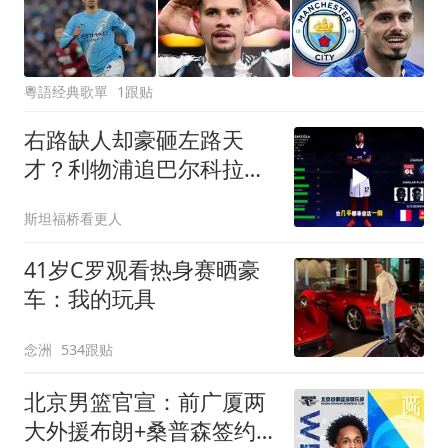
粵語经典歌單
1跟贴
右路缺人却豪砸左路天
才？利物浦追巴尔科拉的
底层逻辑全解析
斯坦福桥看更人
41岁C罗观看热身赛晒豪
车：我的玩具
念洲
534跟贴
北京男篮官宣：前广厦两
大外援布朗+桑普森签约