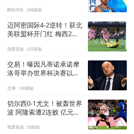
新赛季剑指冲冠
醉卧浮生
298跟贴
迈阿密国际4-2逆转！获北
美联盟杯开门红 梅西2射1
传+生涯已进921球
我爱英超
237跟贴
交易！曝因凡蒂诺承诺摩
洛哥举办世界杯决赛以换
取支持 FIFA回应
念洲
130跟贴
切尔西0-1尤文！被轰世界
波 阿隆索遭2连败 亿元飞
翼614天后复出
我爱英超
53跟贴