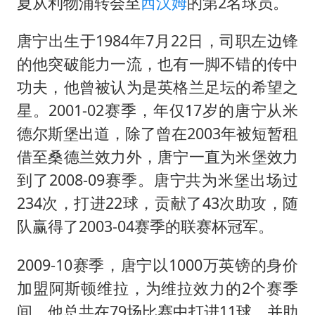
谷歌首席科学家Jeff Dean离职创业
夏从利物浦转会至
西汉姆
的第2名球员。
人贩子“梅姨”真实姓名曝光
唐宁出生于1984年7月22日，司职左边锋
如何把百年大党建设得更加坚强有力
的他突破能力一流，也有一脚不错的传中
一枚俄导弹都没击落 泽连斯基发声
功夫，他曾被认为是英格兰足坛的希望之
多专业取消艺考 文化工作者要有文化
星。2001-02赛季，年仅17岁的唐宁从米
德尔斯堡出道，除了曾在2003年被短暂租
“银行午休1.5小时”留个窗口行不行
借至桑德兰效力外，唐宁一直为米堡效力
41岁女子为鼓励女儿考上985研究生
到了2008-09赛季。唐宁共为米堡出场过
总书记关心百姓身边这些民生大事
234次，打进22球，贡献了43次助攻，随
队赢得了2003-04赛季的联赛杯冠军。
2009-10赛季，唐宁以1000万英镑的身价
加盟阿斯顿维拉，为维拉效力的2个赛季
间，他总共在79场比赛中打进11球，并助