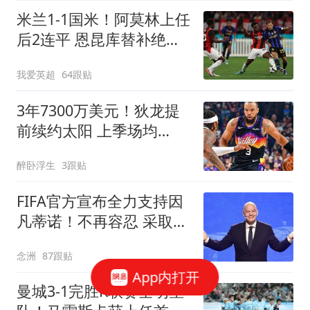
米兰1-1国米！阿莫林上任
后2连平 恩昆库替补绝平
8000万新援首秀
我爱英超
64跟贴
3年7300万美元！狄龙提
前续约太阳 上季场均
20+创生涯纪录
醉卧浮生
3跟贴
FIFA官方宣布全力支持因
凡蒂诺！不再容忍 采取一
切措施保护名誉
念洲
87跟贴
App内打开
曼城3-1完胜K联赛全明星