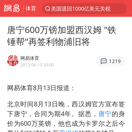
体育
美国退回1000亿美元关税
探寻“技能+”促就业创业新路
唐宁600万镑加盟西汉姆 "铁
李亚鹏向地铁吐血女孩捐99999元
锤帮"再签利物浦旧将
被泰航拒载中国乘客：免费改签没兑现
台风白海豚可能在浙江登陆
网易体育
1219
38岁山东财大教授刘海明逝世
2013-08-13 20:00
因凡蒂诺首次公开道歉
网易体育8月13日报道：
13岁少年白天写作业晚上夜市炒粉
《Monica》填词人黎彼得去世
北京时间8月13日晚，西汉姆官方宣布签
FIFA官方支持因凡蒂诺
下唐宁，合同为期4年。据悉，
唐宁
的身
陕西柞水遭遇暴雨五千余户群众转移
价为600万英镑，他也成为卡罗尔之后今