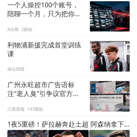
一个人操控100个账号，
陪聊一个月，只为把你骗
去新疆
A活着
2跟贴
利物浦新援完成首堂训练
课
体坛周报
广州永旺超市广告语标
注“老人臭”引争议官方回
应：统一上报反馈，门店
江西晨报
147跟贴
核实完毕后会回电
1夜5重磅！萨拉赫奔赴土超 阿森纳拿下吉马良斯 皇马利物浦有新动态