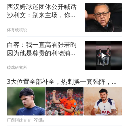
西汉姆球迷团体公开喊话
沙利文：别来主场，你的
出现就是“干扰”
体育硬核说
白客：我一直高看张若昀
因为他是尊贵的利物浦球
迷
磕戏研究所
3大位置全部补全，热刺换一套强阵，新赛季搅乱英超格局
广西阿妹香香
2跟贴