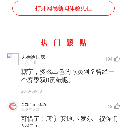
打开网易新闻体验更佳
大徐徐国庆
194
广东广州
糖宁，多么出色的球员阿？曾经一
个赛季双0贡献呢。
2013-08-13
cjz6151029
48
黑龙江大庆
可惜了！唐宁 安迪.卡罗尔！祝你们
好运！