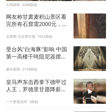
大风新闻
6588跟贴
网友称甘肃麦积山景区看
完所有石窟需2000元，景
区：部分石窟受特别保
北青网-北京青年报
7922跟贴
护，游客可按需买
受台风"白海豚"影响 中国
第一高楼千吨阻尼器摆动
明显
极目新闻
2149跟贴
皇马声东击西拿下德甲过
人王，罗德里甘愿降薪投
靠，维尼危险了！
一个香蕉说球
5跟贴