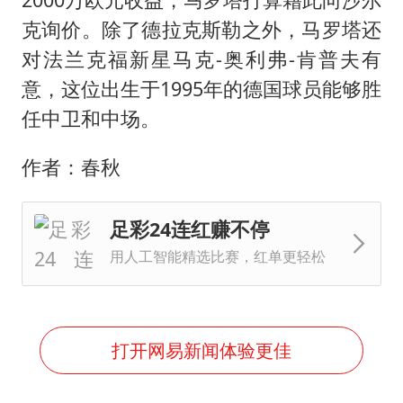
克询价。除了德拉克斯勒之外，马罗塔还
对法兰克福新星马克-奥利弗-肯普夫有
意，这位出生于1995年的德国球员能够胜
任中卫和中场。
作者：春秋
足彩24连红赚不停
用人工智能精选比赛，红单更轻松
打开网易新闻体验更佳