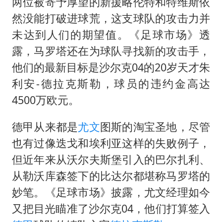
两位被寄予厚望的新援略伦特和特维斯依
部分银行上调存款利率
然没能打破进球荒，这支球队的攻击力并
货车高速制动失灵 交警护航化险为夷
未达到人们的期望值。《足球市场》透
白海豚突然大拐弯 走出罕见路线
露，马罗塔还在为球队寻找新的攻击手，
下党之路
他们的最新目标是沙尔克04的20岁天才朱
利安-德拉克斯勒，球员的违约金高达
4500万欧元。
德甲从来都是
尤文
图斯的淘宝圣地，尽管
也有过像迭戈和埃利亚这样的失败例子，
但近年来从沃尔夫斯堡引入的巴尔扎利、
从勒沃库森签下的比达尔都堪称马罗塔的
妙笔。《足球市场》披露，尤文经理如今
又把目光瞄准了沙尔克04，他们打算签入