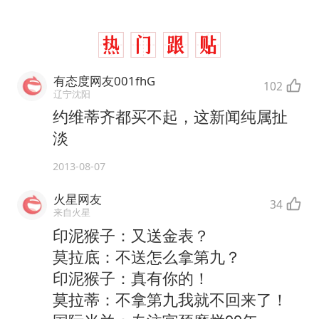
有态度网友001fhG
102
辽宁沈阳
约维蒂齐都买不起，这新闻纯属扯
淡
2013-08-07
火星网友
34
来自火星
印泥猴子：又送金表？
莫拉底：不送怎么拿第九？
印泥猴子：真有你的！
莫拉蒂：不拿第九我就不回来了！