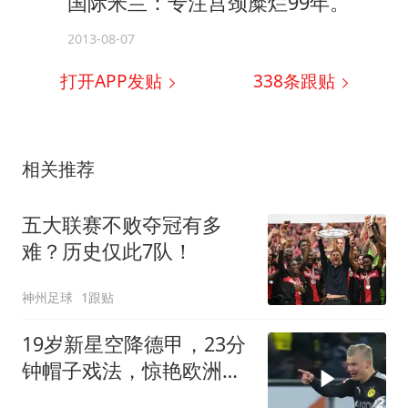
国际米兰：专注宫颈糜烂99年。
2013-08-07
打开APP发贴
338
条跟贴
相关推荐
五大联赛不败夺冠有多
难？历史仅此7队！
神州足球
1跟贴
19岁新星空降德甲，23分
钟帽子戏法，惊艳欧洲足
坛