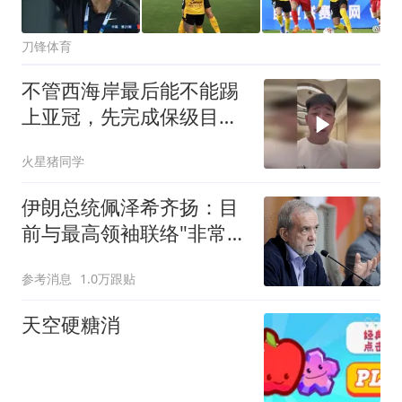
刀锋体育
不管西海岸最后能不能踢
上亚冠，先完成保级目
标！有些事冥冥之中，自
火星猪同学
有天意啊
伊朗总统佩泽希齐扬：目
前与最高领袖联络"非常困
难"
参考消息
1.0万跟贴
天空硬糖消