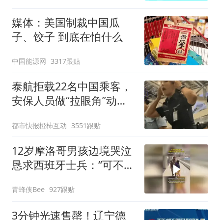
媒体：美国制裁中国瓜
子、饺子 到底在怕什么
中国能源网
3317跟贴
泰航拒载22名中国乘客，
安保人员做“拉眼角”动
作，泰国机场最新回应：
都市快报橙柿互动
3551跟贴
拒绝登机决定由航司作
出；亲历者：曾承诺免费
12岁摩洛哥男孩边境哭泣
改签但没兑现
恳求西班牙士兵：“可不可
以不要把我遣返回国”
青蜂侠Bee
927跟贴
3分钟光速售罄！辽宁德