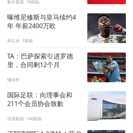
鲁中晨报
79跟贴
两，做成红烧辣子鱼块，
味道很好
曝维尼修斯与皇马续约4
年 年薪2400万欧
风过乡
1跟贴
TA：巴萨探索引进罗德
里，合同剩12个月
懂球帝
国际足联：向理事会和
211个会员协会致歉
澎湃新闻
146跟贴