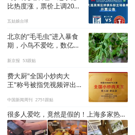
比热度涨，票价上调20至
80元依旧一票难求
五姑娘台球
北京的“毛毛虫”进入暴食
期，小鸟不爱吃，数亿头
小蜂迎战
新京报
53跟贴
费大厨"全国小炒肉大
王"称号被指凭视频评出
官方回应
中国新闻周刊
2751跟贴
很多人爱吃，竟然是假的！上海多家热门餐饮店被曝光，网友热议