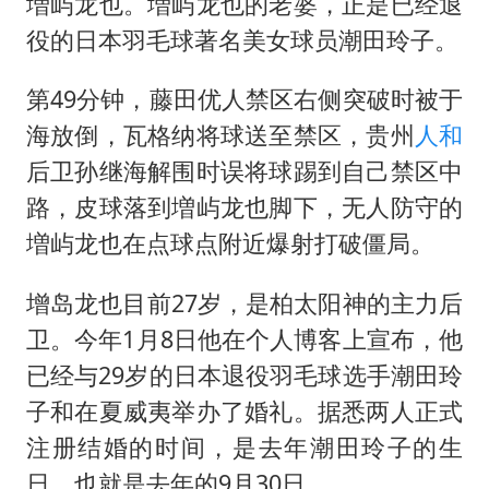
今年4位周星驰电影配角去世
増屿龙也。増屿龙也的老婆，正是已经退
役的日本羽毛球著名美女球员潮田玲子。
号召领导带头休假 是大家不想休吗
中国五箭齐发反制美国
第49分钟，藤田优人禁区右侧突破时被于
律师称“梅姨”若满75岁或不适用死刑
海放倒，瓦格纳将球送至禁区，贵州
人和
要给全体职工“应休尽休”的底气
后卫孙继海解围时误将球踢到自己禁区中
路，皮球落到増屿龙也脚下，无人防守的
中国经济展现强大韧性和活力
増屿龙也在点球点附近爆射打破僵局。
增岛龙也目前27岁，是柏太阳神的主力后
卫。今年1月8日他在个人博客上宣布，他
已经与29岁的日本退役羽毛球选手潮田玲
子和在夏威夷举办了婚礼。据悉两人正式
注册结婚的时间，是去年潮田玲子的生
日，也就是去年的9月30日。