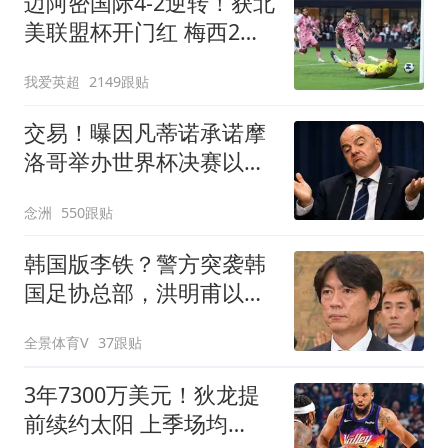
迈阿密国际4-2逆转！获北
美联盟杯开门红 梅西2射1
传+生涯已进921球
我爱英超
2149跟贴
交易！曝因凡蒂诺承诺摩
洛哥举办世界杯决赛以换
取支持 FIFA回应
念洲
550跟贴
韩国版李铁？警方突袭韩
国足协总部，洪明甫以犯
罪嫌疑人身份被传唤
全景体育V
37跟贴
3年7300万美元！狄龙提
前续约太阳 上季场均