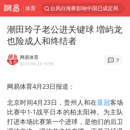
体育
台风白海豚影响中国已成定局
80后女柜员获聘4200亿银行副行长
潮田玲子老公进关键球 増屿龙
郑国霖回应去景区上班被保安拦下
也险成人和终结者
金饰克价大幅跳涨
多地要求领导干部带头休假
网易体育
7
24小时不关空调 电费会更低吗
2013-04-23 19:59
龚宝冬烈士安葬仪式举行
网易体育4月23日报道：
女子利用漏洞0元买了3千台电器
浙江舟山21条水上客运航线停航
北京时间4月23日，贵州人和在
亚冠
客场
《歌手》歌王之战帮唱嘉宾官宣
比赛中1-1战平日本的柏太阳神。为主队
新华社权威快报|我国编制完成新版全月地质图
打进本场比赛第一个进球，是他们的后卫