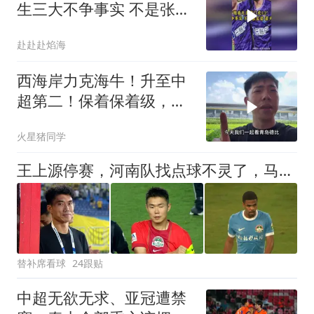
生三大不争事实 不是张宸
梁最大战犯
赴赴赴焰海
西海岸力克海牛！升至中
超第二！保着保着级，我
们要踢亚冠了?
火星猪同学
王上源停赛，河南队找点球不灵了，马拉尼昂不会射门，郑智剑指亚冠名额
替补席看球
24跟贴
中超无欲无求、亚冠遭禁