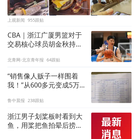
上观新闻
955跟贴
CBA｜浙江广厦男篮对于
交易核心球员胡金秋持开
放态度
北青网-北京青年报
64跟贴
“销售像人贩子一样围着
我！”从600多元变成5万
元，57岁保洁阿姨做医美
鲁中晨报
238跟贴
后眼睛肿到流泪、视物模
糊
浙江男子划桨板时看到大
鱼，用桨把鱼拍晕后捞
起；当事人：鱼重7斤6