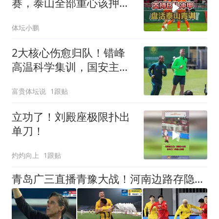
赛，泰山全部重心该押在
B队冲甲上
体坛小鹏
2大核心伤愈归队！错峰
高温科学集训，国安主场
全力冲击亚冠席位
富贵体坛说
1跟贴
立功了！刘殿座极限扑出
单刀！
灼灼向上
1跟贴
青岛广三直播青豫大战！河南边路存隐患，古斯塔沃等喂饼，西海岸剑指亚冠