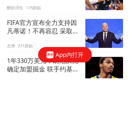
20+创生涯纪录
醉卧浮生
175跟贴
FIFA官方宣布全力支持因
凡蒂诺！不再容忍 采取一
切措施保护名誉
念洲
371跟贴
App内打开
1年330万美元！朗尼沃克
确定加盟掘金 联手约基奇
冲击总冠军
罗说NBA
3跟贴
菲戈：因凡蒂诺满口谎
言、招摇撞骗，连特朗普
都与他划清界限
懂球帝
234跟贴