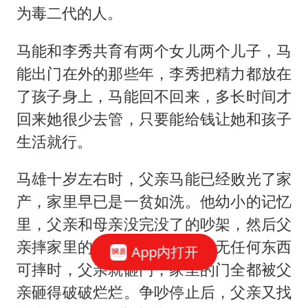
为毒二代的人。
马能和李秀共育有两个女儿两个儿子，马
能出门在外的那些年，李秀把精力都放在
了孩子身上，马能回不回来，多长时间才
回来她很少去管，只要能给钱让她和孩子
生活就行。
马雄十岁左右时，父亲马能已经败光了家
产，家里早已是一贫如洗。他幼小的记忆
里，父亲和母亲没完没了的吵架，然后父
亲摔家里的东西，摔到最后再无任何东西
App内打开
可摔时，父亲就砸门，家里的门全都被父
亲砸得破破烂烂。争吵停止后，父亲又找