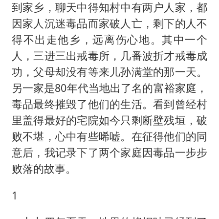
暑期研学游升温 在旅途中增长知识
到家乡，聊天中得知村中有两户人家，都
猫咪过火把节被抹成黑猫
因家人沉迷毒品而家破人亡，剩下的人不
BLG经理辟谣Bin离队
得不出走他乡，远离伤心地。其中一个
人，三进三出戒毒所，几番波折才戒毒成
以军士兵把枪口对准中国记者
功，父母却没有等来儿孙满堂的那一天。
云南一男子胃中取出180颗铁钉
另一家是80年代当地出了名的富裕家庭，
曹颖儿子首次演长剧
毒品最终摧毁了他们的生活。看到曾经村
“开学三件套”全线暴涨
里盖得最好的宅院如今只剩断壁残垣，破
总书记点赞的非遗苗绣焕发新生机
败不堪，心中有些唏嘘。在征得他们的同
意后，我记录下了两个家庭因毒品一步步
败落的故事。
1