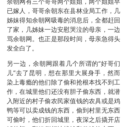
余朝网有三个哥哥两个姐姐，两个姐姐早
已嫁人，哥哥余朝东在县林业局工作，几
姊妹得知余朝网吸毒的消息后，全都赶回
了家，几姊妹一边安慰哭泣的母亲，一边
骂余朝网。也正是那段时间，母亲急得头
发全白了。
另一边，余朝网跟着几个所谓的“好哥们
儿”去了昆明，想在那里大展身手，然而
染上毒瘾的他们除了偷和抢根本找不到工
作，在城里他们还没有胆子偷东西，就潜
入附近的村子偷农民家值钱的农具或是鸡
鸭等可以卖成钱的东西，偷到村里无东西
可偷时，他们折回城里，夜深之后撬开店