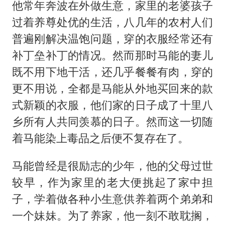
他常年奔波在外做生意，家里的老婆孩子
过着养尊处优的生活，八几年的农村人们
普遍刚解决温饱问题，穿的衣服经常还有
补丁垒补丁的情况。然而那时马能的妻儿
既不用下地干活，还几乎餐餐有肉，穿的
更不用说，全都是马能从外地买回来的款
式新颖的衣服，他们家的日子成了十里八
乡所有人共同羡慕的日子。然而这一切随
着马能染上毒品之后便不复存在了。
马能曾经是很励志的少年，他的父母过世
较早，作为家里的老大便挑起了家中担
子，学着做各种小生意供养着两个弟弟和
一个妹妹。为了养家，他一刻不敢耽搁，