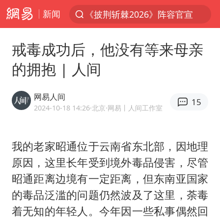
新闻
《披荆斩棘2026》阵容官宣
夏日经济乘热而上 消费市场向新而行
戒毒成功后，他没有等来母亲
于东来回应胖东来近25年老店年底关闭
的拥抱 | 人间
见到女儿瞬间父亲眼里有了光
刘嘉玲晒与周星驰合照
网易人间
15
香港刷新1884年以来最高气温纪录
2024-10-18 14:26
·北京
·网易丨人间工作室
独闯南太行的失联女生最后轨迹已确认
我的老家昭通位于云南省东北部，因地理
央视新主播李秋莹母校发文祝贺
原因，这里长年受到境外毒品侵害，尽管
上门女婿出轨女邻居多年被判重婚罪
昭通距离边境有一定距离，但东南亚国家
国足U17与阿森纳决赛取消 并列冠军
的毒品泛滥的问题仍然波及了这里，荼毒
上海全力守护市民“菜篮子”
着无知的年轻人。今年因一些私事偶然回