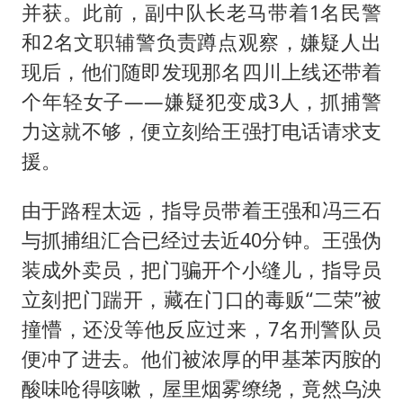
并获。此前，副中队长老马带着1名民警
和2名文职辅警负责蹲点观察，嫌疑人出
现后，他们随即发现那名四川上线还带着
个年轻女子——嫌疑犯变成3人，抓捕警
力这就不够，便立刻给王强打电话请求支
援。
由于路程太远，指导员带着王强和冯三石
与抓捕组汇合已经过去近40分钟。王强伪
装成外卖员，把门骗开个小缝儿，指导员
立刻把门踹开，藏在门口的毒贩“二荣”被
撞懵，还没等他反应过来，7名刑警队员
便冲了进去。他们被浓厚的甲基苯丙胺的
酸味呛得咳嗽，屋里烟雾缭绕，竟然乌泱