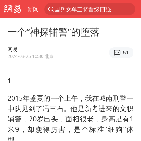
新闻
国乒女单三将晋级四强
光影经济撬动暑期消费新蓝海
一个“神探辅警”的堕落
陈思诚零点晒照为佟丽娅庆生
新疆优化调整景区内自驾服务费
网易
61
《欢迎来龙餐馆》口碑
2024-03-25 10:30
·北京
上四休三，但降薪1000元，你接受吗？
1
情侣在平潭拍日出时坠崖致一死一伤
检测列车撞人致11死2伤 涉事单位被罚
2015年盛夏的一个上午，我在城南刑警一
黄金牛市回来了吗
中队见到了冯三石。他是新考进来的文职
36岁男演员成景区NPC后人气爆棚
辅警，20岁出头，面相很老，身高足有1
米9，却瘦得厉害，是个标准“细狗”体
宇树王兴兴被问了360多个问题
型。