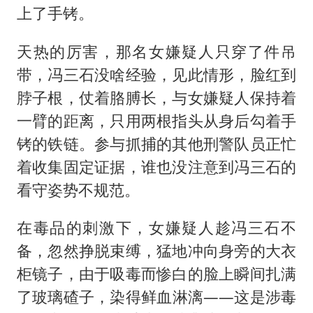
上了手铐。
天热的厉害，那名女嫌疑人只穿了件吊
带，冯三石没啥经验，见此情形，脸红到
脖子根，仗着胳膊长，与女嫌疑人保持着
一臂的距离，只用两根指头从身后勾着手
铐的铁链。参与抓捕的其他刑警队员正忙
着收集固定证据，谁也没注意到冯三石的
看守姿势不规范。
在毒品的刺激下，女嫌疑人趁冯三石不
备，忽然挣脱束缚，猛地冲向身旁的大衣
柜镜子，由于吸毒而惨白的脸上瞬间扎满
了玻璃碴子，染得鲜血淋漓——这是涉毒