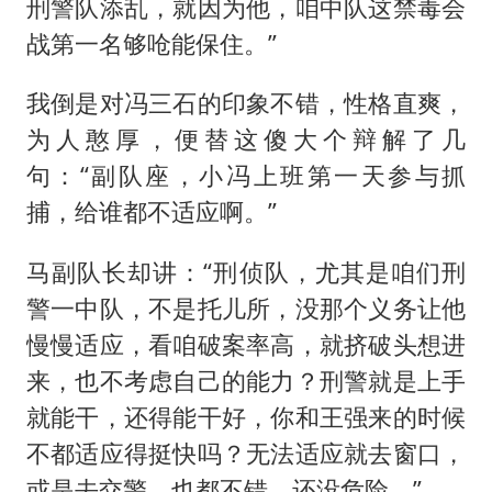
刑警队添乱，就因为他，咱中队这禁毒会
战第一名够呛能保住。”
我倒是对冯三石的印象不错，性格直爽，
为人憨厚，便替这傻大个辩解了几
句：“副队座，小冯上班第一天参与抓
捕，给谁都不适应啊。”
马副队长却讲：“刑侦队，尤其是咱们刑
警一中队，不是托儿所，没那个义务让他
慢慢适应，看咱破案率高，就挤破头想进
来，也不考虑自己的能力？刑警就是上手
就能干，还得能干好，你和王强来的时候
不都适应得挺快吗？无法适应就去窗口，
或是去交警，也都不错，还没危险。”