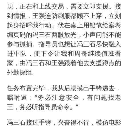
现，正在和上线交易，需要立即支援。接
到情报，王强连防刺服都顾不上穿，立刻
起身招呼我行动。伏在桌上用铅笔给案卷
编页码的冯三石两眼放光，小声问能不能
参与抓捕。指导员也想让冯三石尽快融入
进中队，便下令让我和周哥继续值班看
家，由冯三石和王强跟着他去支援蹲点的
外勤探组。
任务布置完毕，我从后腰摸出手铐递去，
嘱咐道：“务必注意安全，有问题找老
王，务必听指导员命令。”
冯三石接过手铐，兴奋得不行，模仿电影