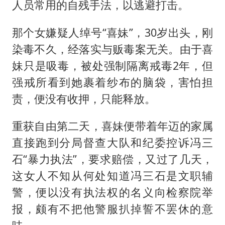
人员常用的自残手法，以逃避打击。
那个女嫌疑人绰号“喜妹”，30岁出头，刚
染毒不久，经落实与贩毒案无关。由于喜
妹只是吸毒，被处强制隔离戒毒2年，但
强戒所看到她裹着纱布的脑袋，害怕担
责，便没有收押，只能释放。
重获自由第二天，喜妹便带着年迈的家属
直接跑到分局督查大队和纪委控诉冯三
石“暴力执法”，要求赔偿，又过了几天，
这女人不知从何处知道冯三石是文职辅
警，便以没有执法权的名义向检察院举
报，颇有不把他警服扒掉誓不罢休的意