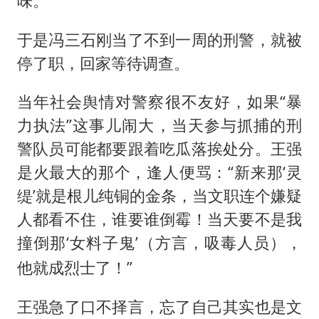
味。
于是冯三石刚当了不到一周的刑警，就被
停了职，回家等待调查。
当年社会舆情对警察很不友好，如果“暴
力执法”这事儿闹大，当天参与抓捕的刑
警队员可能都要跟着吃瓜落挨处分。王强
是火最大的那个，逢人便骂：“新来那‘灵
缇’就是根儿纯铜的金条，当文职连个嫌疑
人都看不住，谁要谁倒霉！当天要不是我
撞倒那‘女料子鬼’（
），
方言，吸毒人员
他就成烈士了！”
王强急了口不择言，忘了自己其实也是文