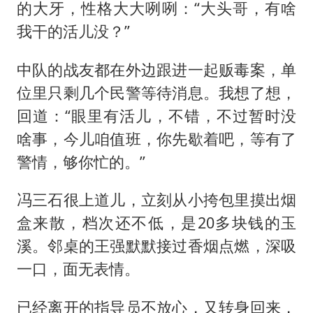
的大牙，性格大大咧咧：“大头哥，有啥
我干的活儿没？”
中队的战友都在外边跟进一起贩毒案，单
位里只剩几个民警等待消息。我想了想，
回道：“眼里有活儿，不错，不过暂时没
啥事，今儿咱值班，你先歇着吧，等有了
警情，够你忙的。”
冯三石很上道儿，立刻从小挎包里摸出烟
盒来散，档次还不低，是20多块钱的玉
溪。邻桌的王强默默接过香烟点燃，深吸
一口，面无表情。
已经离开的指导员不放心，又转身回来，