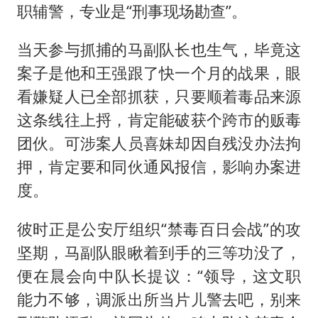
职辅警，专业是“刑事现场勘查”。
当天参与抓捕的马副队长也生气，毕竟这
案子是他和王强跟了快一个月的战果，眼
看嫌疑人已全部抓获，只要顺着毒品来源
这条线往上捋，肯定能破获个跨市的贩毒
团伙。可涉案人员喜妹却因自残没办法拘
押，肯定要和同伙通风报信，影响办案进
度。
彼时正是公安厅组织“禁毒百日会战”的攻
坚期，马副队眼瞅着到手的三等功没了，
便在晨会向中队长提议：“领导，这文职
能力不够，调派出所当片儿警去吧，别来