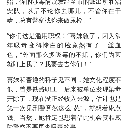
始，你的涉毒情况发给全市的派出所和治
安队，以后不论你去哪儿，不管你在干
啥，总有警察找你来做尿检。”
“你们这是滥用职权！”喜妹急了，因为常
年吸毒变得惨白的脸竟然有了一丝血
色，“外面那么多吸毒的不抓，你们为甚
就盯上我了？我要去告你们！”
喜妹和普通的料子鬼不同，她文化程度不
低，曾是铁路职工，后来被单位发现染毒
开除了，现在没正经收入来源，估计也是
第一次见刑警竟然这么“怂”，就想着讹点
钱。当然，她肯定也想着借此机会变相威
胁警察不要再查吸毒的事。