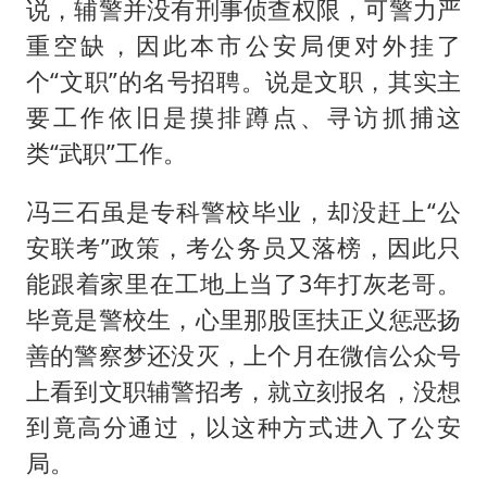
说，辅警并没有刑事侦查权限，可警力严
重空缺，因此本市公安局便对外挂了
个“文职”的名号招聘。说是文职，其实主
要工作依旧是摸排蹲点、寻访抓捕这
类“武职”工作。
冯三石虽是专科警校毕业，却没赶上“公
安联考”政策，考公务员又落榜，因此只
能跟着家里在工地上当了3年打灰老哥。
毕竟是警校生，心里那股匡扶正义惩恶扬
善的警察梦还没灭，上个月在微信公众号
上看到文职辅警招考，就立刻报名，没想
到竟高分通过，以这种方式进入了公安
局。