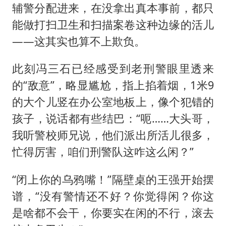
辅警分配进来，在没拿出真本事前，都只
能做打扫卫生和扫描案卷这种边缘的活儿
——这其实也算不上欺负。
此刻冯三石已经感受到老刑警眼里透来
的“敌意”，略显尴尬，指上掐着烟，1米9
的大个儿竖在办公室地板上，像个犯错的
孩子，说话都有些结巴：“呃……大头哥，
我听警校师兄说，他们派出所活儿很多，
忙得厉害，咱们刑警队这咋这么闲？”
“闭上你的乌鸦嘴！”隔壁桌的王强开始摆
谱，“没有警情还不好？你觉得闲？你这
是啥都不会干，你要实在闲的不行，滚去