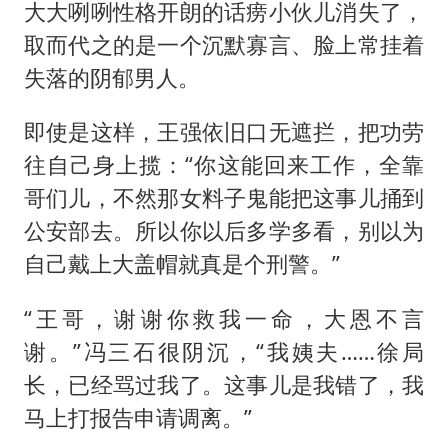
大大咧咧性格开朗的话痨小伙儿消失了，
取而代之的是一个沉默寡言、脸上常挂着
失落的阴郁男人。
即使是这样，王强依旧口无遮拦，把功劳
往自己身上揽：“你这能回来工作，全靠
哥们儿，不然那女料子鬼能把这事儿捅到
公安部去。所以你以后多学多看，别以为
自己戴上大盖帽就真是个刑警。”
“王哥，谢谢你救我一命，大恩不言
谢。”冯三石很阴沉，“我姨夫……徐局
长，已经骂过我了。这事儿是我错了，我
马上打报告申请调离。”