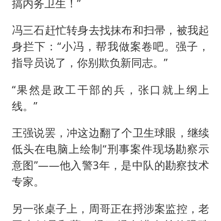
搞内务卫生！”
冯三石赶忙转身去找抹布和扫帚，被我起
身拦下：“小冯，帮我做案卷吧。强子，
指导员说了，你别欺负新同志。”
“果然是政工干部的兵，张口就上纲上
线。”
王强说罢，冲这边翻了个卫生球眼，继续
低头在电脑上绘制“刑事案件现场勘察示
意图”——他入警3年，是中队的勘察技术
专家。
另一张桌子上，周哥正在捋涉案监控，老