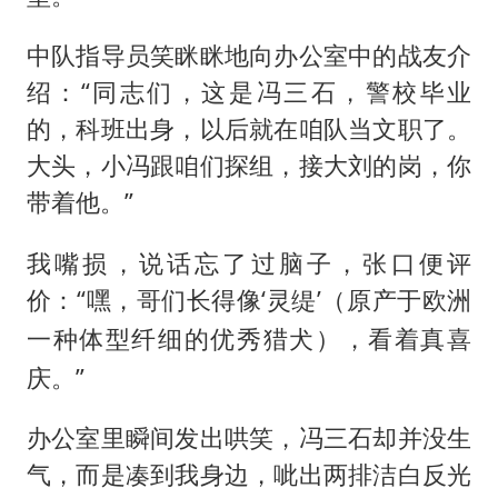
全民健身事业高质量发展
唐田赛前发布会上引用《孙子兵法》
中队指导员笑眯眯地向办公室中的战友介
台当局重金为“台独”织“皇帝新衣”
绍：“同志们，这是冯三石，警校毕业
的，科班出身，以后就在咱队当文职了。
商场现钱学森巨幅海报 负责人回应
大头，小冯跟咱们探组，接大刘的岗，你
几元成本的AI广告导致千万市值蒸发
带着他。”
老挝国会主席赛宋蓬逝世
购飞机票7分钟后退票被扣2022元
我嘴损，说话忘了过脑子，张口便评
价：“嘿，哥们长得像‘灵缇’（
乐享全民健身 共筑健康中国
原产于欧洲
），看着真喜
一种体型纤细的优秀猎犬
庆。”
办公室里瞬间发出哄笑，冯三石却并没生
气，而是凑到我身边，呲出两排洁白反光