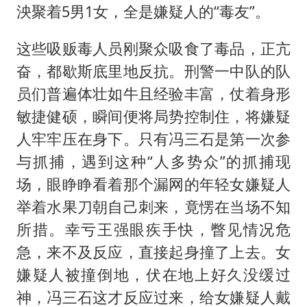
泱聚着5男1女，全是嫌疑人的“毒友”。
这些吸贩毒人员刚聚众吸食了毒品，正亢
奋，都歇斯底里地反抗。刑警一中队的队
员们普遍体壮如牛且经验丰富，仗着身形
敏捷健硕，瞬间便将局势控制住，将嫌疑
人牢牢压在身下。只有冯三石是第一次参
与抓捕，遇到这种“人多势众”的抓捕现
场，眼睁睁看着那个漏网的年轻女嫌疑人
举着水果刀朝自己刺来，竟愣在当场不知
所措。幸亏王强眼疾手快，瞥见情况危
急，来不及反应，直接起身撞了上去。女
嫌疑人被撞倒地，伏在地上好久没缓过
神，冯三石这才反应过来，给女嫌疑人戴