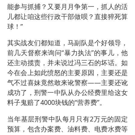
能参与抓捕？又要月月争第一，抓人的活
儿都让咱这些行政干部做呗？直接猝死算
球！”
其实战友们都知道，马副队是个好领导，
前几天督察来询问“暴力执法”的事儿，他
还主动揽责，并未说过冯三石的坏话。如
今在会上如此愤怒的主要原因，主要还是
气不过喜妹竟然敢来讹警察——主要还讹
成功了，刑警一中队从办公经费里给这女
料子鬼赔了4000块钱的“营养费”。
当年基层刑警中队每月只有2万元的固定
预算，包含办案费、油料费、电费水费等