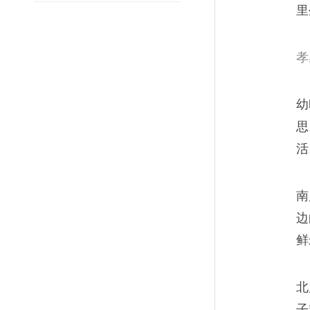
里
去。
孝
幼
一个类风湿病人的城市
06
思
活
她一定无比怀念20年前的日子
时光。
南
边
鲜
秦岭脚下小镇的住户们
07
北
子