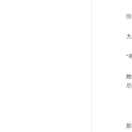
20年里，我们不断奔
13
但
这些年，遥远的广州，改变了
大
“
她
宽窄巷子变了，我们也
14
尽
我们的友谊和曾经的宽窄巷子
了。
那