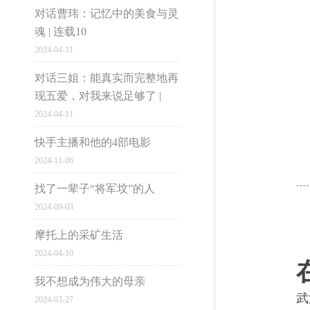
对话曹玮：记忆中的美食与灵
魂 | 连载10
2024-04-11
市井雄心
对话三姐：能真实而完整地再
现五爱，对我来说足够了 |
住在燕郊的年轻人们
04
2024-04-11
大国小民
“我自己就是河北人，我这房子
快手主播和他的4部电影
2024-11-06
去，也没能出了我们省。”
找了一辈子“将军坟”的人
2024-09-03
电脑版
摩托上的采矿生活
2024-04-10
1997-2016网易公
蛰居在江汉路的50天
05
我不想成为伟大的母亲
武
2024-03-27
我们应当知晓彼此的遭遇，还