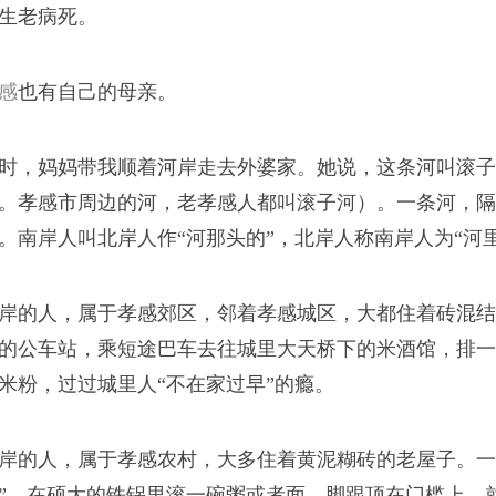
生老病死。
感
也有自己的母亲。
时，妈妈带我顺着河岸走去外婆家。她说，这条河叫滚子
40年
。孝感市周边的河，老孝感人都叫滚子河
）。一条河，隔
。南岸人叫北岸人作“河那头的”，北岸人称南岸人为“河
吧，在那片棚户区里的
岸的人，属于孝感郊区，邻着孝感城区，大都住着砖混结
的公车站，乘短途巴车去往城里大天桥下的米酒馆，排一
米粉，过过城里人“不在家过早”的瘾。
岸的人，属于孝感农村，大多住着黄泥糊砖的老屋子。一
”，在硕大的铁锅里滚一碗粥或者面，脚跟顶在门槛上，