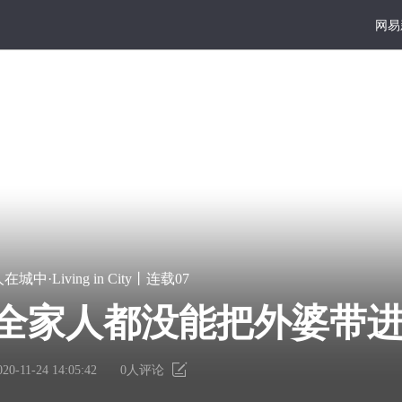
网易
ity
大写
好读
宏
凿
在城中·Living in City丨连载07
篇
一
年轻人
巨
点
全家人都没能把外婆带
献
书
，现在回了家乡倒出奇
里
墙
有
上
020-11-24 14:05:42
0
人评论
个
的