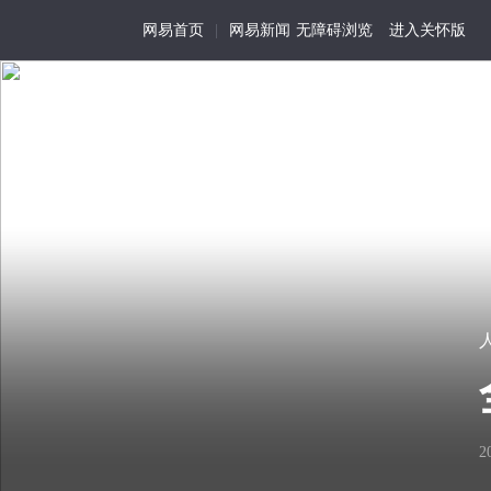
网易首页
|
网易新闻
无障碍浏览
进入关怀版
人在城中·Living in C
首页
特写
记事
活
为
我
人
在
历
视
回四线小城卖成功学的
01
尘
史
角
世
留
的
以前在广州没什么自己的时间
存
生
看
细
活
2
的闲。
见
节
化