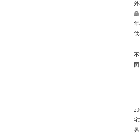
外
快两年了，南京站、玄武湖，
囊
年
都改变了。
伏
不
面
我的籍贯，写着武汉
10
对于家乡武汉，我们家三代人
和秘密。
2
宅
晃