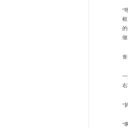
被圈在安置房，谁给母
11
“
做工挣钱、开荒种菜、烧香拜
框
的
挂和希望才能帮她度过漫长的
做
丧
全家人都没能把外婆带
12
一
右
严格来说，快八十的外婆是“被
一个“河里头的”城里人，只是
“
“