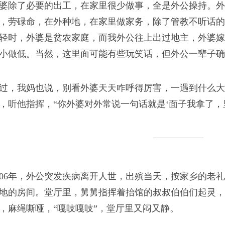
婆除了必要的出工，在家里很少做事，全是外公操持。外
什么都没改变，又什么
，劳碌命，在外种地，在家里做家务，除了管教不听话的
轻时，外婆是贫农家庭，而我外公往上出过地主，外婆嫁
小做低。当然，这里面可能有些玩笑话，但外公一辈子确
过，我妈也说，别看外婆天天咋呼得厉害，一遇到什么大
，听他指挥，“你外婆对外常说一句话就是‘面子我拿了，
有着各自的想象、落差
006年，外公突发疾病离开人世，出殡当天，按家乡的老
地的房间。堂厅里，舅舅指挥着抬馆的叔叔伯伯们起灵，
，麻绳嘶哑，“嘎吱嘎吱”，堂厅里又闷又静。