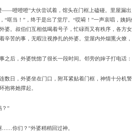
亲安慰
噔——噔噔噔”大伙尝试着，馆头在门框上磕碰。里屋漏
神，以及对儿女们的牵
，“哐当！”，终于是出了堂厅。“哎嗬！”一声哀唱，姨
外婆。叔伯们互相低喝着号子，忙碌而又有秩序，各方女
琐碎。
着辛苦的事，无暇注视挣扎的外婆。堂屋内外烟熏火燎，
事之后，外婆恍惚了很长一段时间。邻旁的婶子打电话：
进城
连数日，外婆坐在门口，附耳紧贴着门框，神情十分机警
环抱将她撑起。
迫”地离开了土屋，成了
她没有再用力气去抗拒。
妈？”
啊……你们？”外婆稍稍回过神。