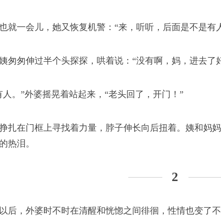
赴广州
也就一会儿，她又恢复机警：“来，听听，后面是不是有
打工人的模样。
姨匆匆伸过半个头探探，哄着说：“没有啊，妈，进去了
有人。”外婆摇晃着站起来，“老头回了，开门！”
挣扎在门框上寻找着力量，脖子伸长向后扭着。姨和妈妈
散了
的热泪。
，都只能留存在记忆里
2
以后，外婆时不时在清醒和恍惚之间徘徊，性情也变了不