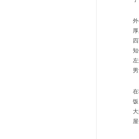
我一个外人，在秦岭下的小镇
外
厚
四
知
左
打工二代的两次北漂
08
男
在北京呆过几年就心满意足了
要和他在一起一样。
在
饭
大
屋
南京记忆：从车站到医
09