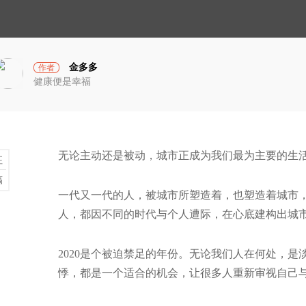
小
光
宇
宙
金多多
作者
健康便是幸福
在相亲
总会被具象为各种“身
无论主动还是被动，城市正成为我们最为主要的生
征
稿
一代又一代的人，被城市所塑造着，也塑造着城市
破茧计划
人，都因不同的时代与个人遭际，在心底建构出城
年
2020是个被迫禁足的年份。无论我们人在何处，
悸，都是一个适合的机会，让很多人重新审视自己与
，这就是我们的生活。
蓝衣坊