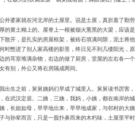
看世间百态。
公外婆家就在河北岸的土屋里。说是土屋，真折羞了勤劳
厚的黄土糊上的。屋脊上一根被烟火熏黑的大梁，应该是
下散开，是扎实的房屋框架，被砖石填满间隙，泥土将他
何时憋进了别人家高楼的影里，终日见不到几缕阳光，原
边的耳室堆满杂物，右边的做了厨房，堂屋的左右各一个
女有别，外公又将右房隔成两间。
，就像爱一个人不一定
我出生之前，舅舅姨妈们早成了城里人。舅舅读书厉害，
，在武汉定居。二姨，三姨，我妈，小姨，都在南岸的城
姨，长姐如母，早早地出来，早早地成家，与邻村的大姨
子与孙辈而言，只是一股扑鼻而来的木朽味，土屋里平时
院