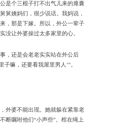
公是个三棍子打不出气儿来的瘪囊
舅舅姨妈们，很少说话。我妈说，
来，那是下嫁。所以，外公一辈子
实没让外婆操过太多家里的心。
事，还是会老老实实站在外公后
里子嘛，还要看我屋里男人’”。
礼，外婆不能出现。她就躲在紧靠老
不断嘱咐他们“小声些”。棺在绳上