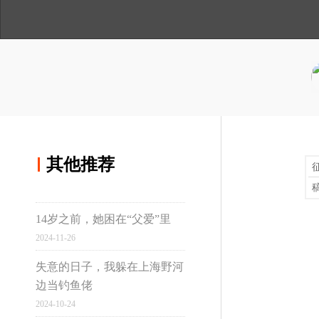
人
与
讲
间
温
述
用手机浏览
度
分享到微博
回到东北小城后，她总
02
分享到qq空间
在这里，相亲时谈到“条件”，
其他推荐
份”。
其他推荐
14岁之前，她困在“父爱”里
真实故事计划
2024-11-26
一张户口，我们用了14
03
失意的日子，我躲在上海野河
边当钓鱼佬
作为第一批积分落户的北京人
虹桥
2024-10-24