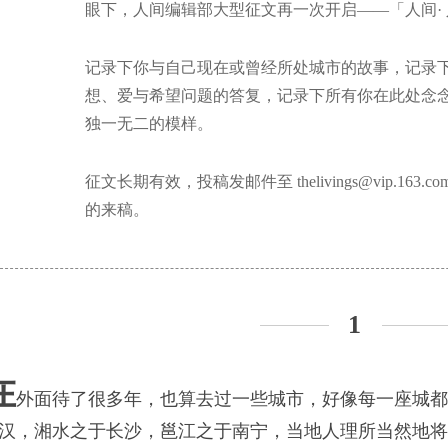
眼下，人间编辑部大型征文再一次开启——「人间· 人在城中L
记录下你与自己现在或曾经所处城市的故事，记录
浪潮
想、爱与希望问题的答复，记录下所有你在此处念
独一无二的模样。
征文长期有效，投稿发邮件至 thelivings@vip.1
我从新疆来
还是河北的，拼来拼
的来稿。
1
司版权所有
在
外面待了很多年，也算去过一些城市，好像每一座城都
汉，湘水之于长沙，邕江之于南宁，当地人理所当然地将
有，最重要的，活下