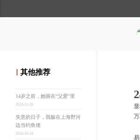
人
与
讲
间
温
述
用手机浏览
度
分享到微博
技术大牛的职场危机
02
分享到qq空间
想像当年那样，靠着一门手艺
其他推荐
显然是种奢望。
其他推荐
2
14岁之前，她困在“父爱”里
真实故事计划
2024-11-26
显
在莲花味精厂发酵车间
03
万
失意的日子，我躲在上海野河
边当钓鱼佬
离开工作20多年的工厂，母亲
虹桥
2024-10-24
易