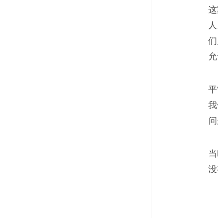
师父说的对，井下的一切都是
这
人
和工作面是“黑”的，唯有这钱
们
允
平
在工地上老去的农民工
08
我
问
如今的年轻人，谁愿意干建筑
还不高，只有那些没技术的老
当
退休金，出来挣点养老钱罢了
没
挣扎在一线的公司蝼蚁
09