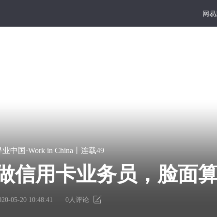
网易
ina
大写
好读
宏
凿
业中国·Work in China丨连载49
篇
一
工
巨
点
做信用卡业务员，脸面
献
书
那样在街上被人呼来喝
里
墙
有
上
020-05-20 10:48:41
0
人评论
个
的