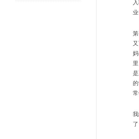
入
像。她说，“这里天天有人来有
业
也看菩萨的面子，不让他们太痛
第
又
妈
煤矿工人最后的黄金时
06
里
“下了一批、退了一批，我这样
是
的
常
我
了
矿井下的红与黑
07