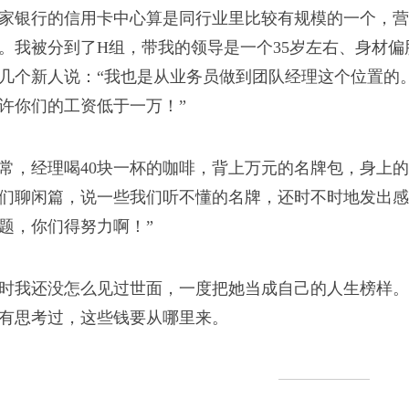
黑的，煤炭是黑的，灯
家银行的信用卡中心算是同行业里比较有规模的一个，营销
。我被分到了H组，带我的领导是一个35岁左右、身材
不是。
几个新人说：“我也是从业务员做到团队经理这个位置的
许你们的工资低于一万！”
常，经理喝40块一杯的咖啡，背上万元的名牌包，身上
们聊闲篇，说一些我们听不懂的名牌，还时不时地发出感
题，你们得努力啊！”
小工？又苦又累，工资
农民工肯干，他们没有
时我还没怎么见过世面，一度把她当成自己的人生榜样。
。
有思考过，这些钱要从哪里来。