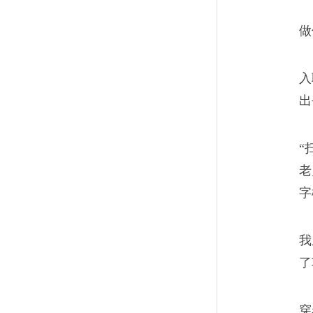
“你眼看就能更上一个台阶，却
做
子再休息几个月，你手上这几个
入
出
“
老火车司机的撞人噩梦
10
老
字
我就听到火车头的左侧下方发
大，就像是拿着木棍子打在了
我
以让我意识到发生了什么。
了
穿