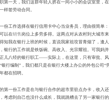
职第一天，我们这群年轻人挤在一间小小的会议室里，在
人走，阎王爷不看僧面
一样签劳动合同。
苦。”
一份工作选择在银行信用卡中心当业务员，理由很简单：
可以在
销售
岗位上多劳多得。这两点对从农村到大城市来
得知我在银行上班的时候，直说我家祖坟冒青烟了，逢人
代
，银行的工作就是铁饭碗、高收入、光宗耀祖。可我妈并
的算好的。”
正儿八经的银行职工——实际上，在这里，只有审批、风
“银行编制”，我们都只是在银行大楼上办公的外包公司“
年都在招聘。
的第一份工作是在与银行合作的超市里驻点办卡，收入还
，考虑到自己也没什么成长，我就跳槽去了另一家银行的