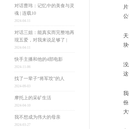
精最辉煌的时候，年产6万吨
对话曹玮：记忆中的美食与灵
片
四，怎么会沦落到减产裁员的地
魂 | 连载10
公
2024-04-11
市井雄心
对话三姐：能真实而完整地再
天
现五爱，对我来说足够了 |
民营医院背后的网络大
04
块
2024-04-11
大国小民
民营医院不全是坏的，但坏的绝
快手主播和他的4部电影
没
2024-11-06
生”你听说过吗？我跟过9个妇
这
找了一辈子“将军坟”的人
被开了，要么找到待遇更好的
2024-09-03
我
电脑版
摩托上的采矿生活
份
2024-04-10
1997-2016网易公
没有菩萨保佑的黑护工
大
05
我不想成为伟大的母亲
2024-03-27
崔姨在病房窗台上布置了一个