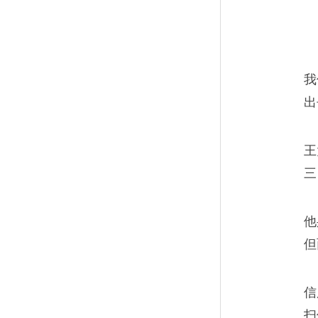
老中青三代的2018
13
房价越来越高，只可惜自己当
我
气。
出
王
三
三流记者实录：拿红包
14
他
这次我们开会，20多个记者都
但
下就直接发稿。
信
扫