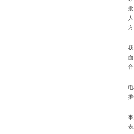
我那些上不了高中的学
11
批
人
我确实不可能教出上名牌大学
方
们在普通的岗位上，也会认真
父母，善待妻儿，努力地活着
我
面
音
离开国企的二本生，能
12
电
无数人跟我一样，白天是北京
推
北的一份子。
事
表