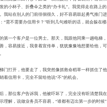
生
发的小杯子、折叠伞之类的“办卡礼”。我觉得走在路上
。我站在别人的门前徘徊很久，好不容易鼓起勇气推门进
的高材生，可我的学生
：“需不需要办信用卡？”听到几句难听的话，就会躲在
工作，遵纪守法，孝敬
。
的第一个客户是一位男士。那天，我跟他同乘一趟电梯，
善，容易接近，我拿着宣传单，犹犹豫豫地想要给他，可
。
去哪儿
梯门打开，他要走了，我突然像抓救命稻草一样抓住了他
的一份子，夜晚又是河
销着信用卡，完全不留给他说“不”的机会。
后，那位客户告诉我，他被吓坏了，完全没有听清楚我在
示理解，说做业务员不容易，“谁都有迈出第一步的时候”