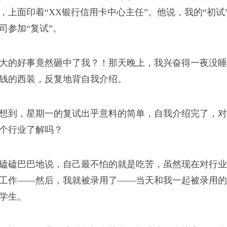
，销量亚洲第一，世界第
，上面印着“XX银行信用卡中心主任”。他说，我的“初
步？”
司参加“复试”。
浪潮
大的好事竟然砸中了我？！那天晚上，我兴奋得一夜没睡
军
钱的西装，反复地背自我介绍。
我从新疆来
不在少数。“走穴医
想到，星期一的复试出乎意料的简单，自我介绍完了，对
科医生，要么是业绩太差
个行业了解吗？
跳槽了。
磕磕巴巴地说，自己最不怕的就是吃苦，虽然现在对行业
工作——然后，我就被录用了——当天和我一起被录用的
司版权所有
学生。
神龛，供奉了一尊观音