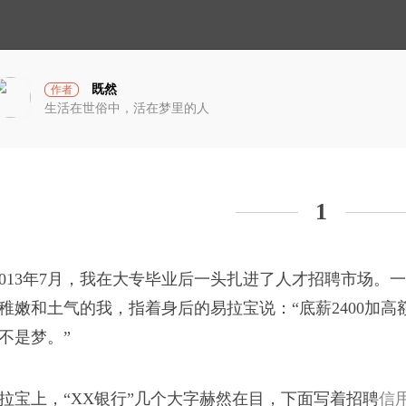
小
光
宇
宙
既然
作者
生活在世俗中，活在梦里的人
就能一辈子吃喝不愁，
1
013年7月，我在大专毕业后一头扎进了人才招聘市场。
破茧计划
稚嫩和土气的我，指着身后的易拉宝说：“底薪2400加
的岁月
不是梦。”
一时不能接受：“莲花味
蓝衣坊
拉宝上，“XX银行”几个大字赫然在目，下面写着招聘
信