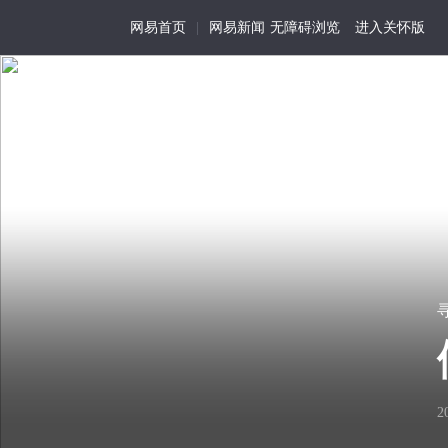
网易首页
|
网易新闻
无障碍浏览
进入关怀版
寻业中国·Work in Ch
首页
特写
记事
活
为
我
寻
在
历
视
我有铁饭碗，谁要去打
01
尘
史
角
世
留
的
“咱是国营厂铁饭碗啊，像他们
存
生
看
细
活
2
去？丢人！”
见
节
化