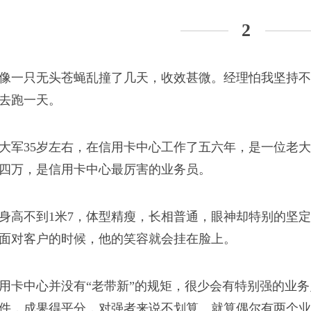
2
年没有破釜沉舟的勇
像一只无头苍蝇乱撞了几天，收效甚微。经理怕我坚持不
去跑一天。
大军35岁左右，在信用卡中心工作了五六年，是一位老
四万，是信用卡中心最厉害的业务员。
写通稿
身高不到1米7，体型精瘦，长相普通，眼神却特别的坚
是相互抄稿，再润色一
面对客户的时候，他的笑容就会挂在脸上。
用卡中心并没有“老带新”的规矩，很少会有特别强的业
件，成果得平分，对强者来说不划算。就算偶尔有两个业