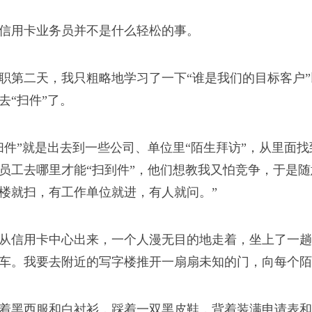
因为怀孕误事？生了孩
信用卡业务员并不是什么轻松的事。
大项目还干不干？”
职第二天，我只粗略地学习了一下“谁是我们的目标客户”
去“扫件”了。
扫件”就是出去到一些公司、单位里“陌生拜访”，从里面
员工去哪里才能“扫到件”，他们想教我又怕竞争，于是随
楼就扫，有工作单位就进，有人就问。”
出了一声闷响，声音不
厚厚的被子上。但这足
从信用卡中心出来，一个人漫无目的地走着，坐上了一趟
车。我要去附近的写字楼推开一扇扇未知的门，向每个陌
着黑西服和白衬衫，踩着一双黑皮鞋，背着装满申请表和