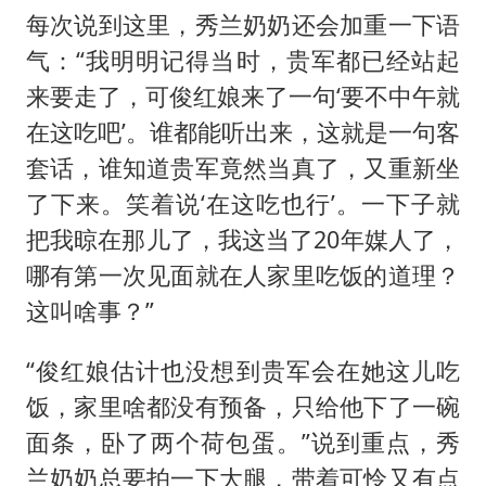
每次说到这里，秀兰奶奶还会加重一下语
气：“我明明记得当时，贵军都已经站起
来要走了，可俊红娘来了一句‘要不中午就
在这吃吧’。谁都能听出来，这就是一句客
套话，谁知道贵军竟然当真了，又重新坐
了下来。笑着说‘在这吃也行’。一下子就
把我晾在那儿了，我这当了20年媒人了，
哪有第一次见面就在人家里吃饭的道理？
这叫啥事？”
“俊红娘估计也没想到贵军会在她这儿吃
饭，家里啥都没有预备，只给他下了一碗
面条，卧了两个荷包蛋。”说到重点，秀
兰奶奶总要拍一下大腿，带着可怜又有点