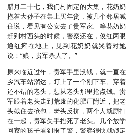
腊月二十七，我们村固定的大集，花奶奶
抱着大孙子在集上买年货，被几个邻居喊
住说，看见有公安去了贵军家。等花奶奶
赶到村西头的时候，警察还在，俊红两眼
通红瘫在地上，见到花奶奶就哭着对她
说：“娘，贵军杀人了。”
原来临近过年，贵军手里没钱，就一直在
乡汽车站溜达，盯上了一个刚下车、穿着
还不错的老头，想从老头那里抢点钱。贵
军跟着老头走到荒废的化肥厂附近，把老
头截住去抢包，老头反抗，两个人就厮打
在一起，贵军失手掐死了老头。几个放学
回家的孩子看到报了警，警察很快就锁定