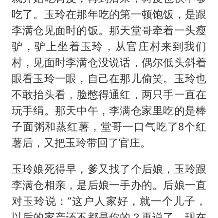
百花奖开幕式
吃了。玉玲在那年吃的第一顿饱饭，是跟
胡彦斌韩磊 谁帮谁
李满仓见面时的饭。那天堂哥牵着一头瘦
我国外贸延续良好增长态势
驴，驴上坐着玉玲，从官庄村来到我们
国防部：中国军队坚决反制任何闹海挑衅图谋
村，见面时李满仓没说话，偶尔低头斜着
“新疆阿勒泰八月能滑雪”不实
眼看玉玲一眼，自己在那儿偷笑。玉玲也
不敢抬头看，脸憋得通红，两只手一直在
女儿为争财产堵门阻挠父亲出殡
玩手绢。那天中午，李满仓家里吃的是棒
U17国足点球大战淘汰河床晋级决赛
子面粥和蒸红薯，堂哥一口气吃了8个红
夯实基础开新局
薯后，又把玉玲带回了官庄。
玉玲娘死得早，爹又找了个后娘，玉玲跟
李满仓相亲，是后娘一手办的。后娘一直
对玉玲说：“这户人家好，就一个儿子，
以后的家产还不都是你的？再说了，现在