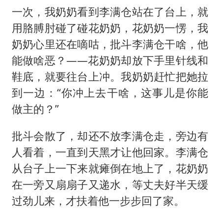
一次，我奶奶看到李满仓站在了台上，就
用胳膊肘碰了碰花奶奶，花奶奶一愣，我
奶奶心里还在嘀咕，批斗李满仓干啥，他
能做啥恶？——花奶奶却放下手里针线和
鞋底，就要往台上冲。我奶奶赶忙把她拉
到一边：“你冲上去干啥，这事儿是你能
做主的？”
批斗会散了，却还不放李满仓走，旁边有
人看着，一直到天黑才让他回家。李满仓
从台子上一下来就瘫倒在地上了，花奶奶
在一旁又扇扇子又递水，等丈夫好半天缓
过劲儿来，才扶着他一步步回了家。