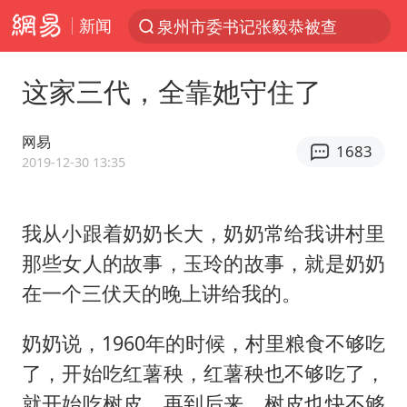
新闻
泉州市委书记张毅恭被查
“电影+”如何激发千亿级消费新活力？
这家三代，全靠她守住了
上海：台风白海豚或将带来龙卷风
陈垣宇0-3张禹珍 国乒男单全军覆没
网易
1683
秋天的第一杯奶茶到底有多火
2019-12-30 13:35
中巨芯：上半年归母净利润1405.77万元
我从小跟着奶奶长大，奶奶常给我讲村里
四川宜宾高县4.9级地震致1死
那些女人的故事，玉玲的故事，就是奶奶
东航：国内客票提前14天免费退改
在一个三伏天的晚上讲给我的。
美股存储板块集体大跌
日本试射“战斧”导弹，国防部回应
奶奶说，1960年的时候，村里粮食不够吃
了，开始吃红薯秧，红薯秧也不够吃了，
广东雷州通报特教老师招聘违规事件
就开始吃树皮，再到后来，树皮也快不够