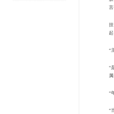
像。她说，“这里天天有人来有
言
也看菩萨的面子，不让他们太痛
挂
起
煤矿工人最后的黄金时
06
“
“下了一批、退了一批，我这样
“
属
“
矿井下的红与黑
07
“