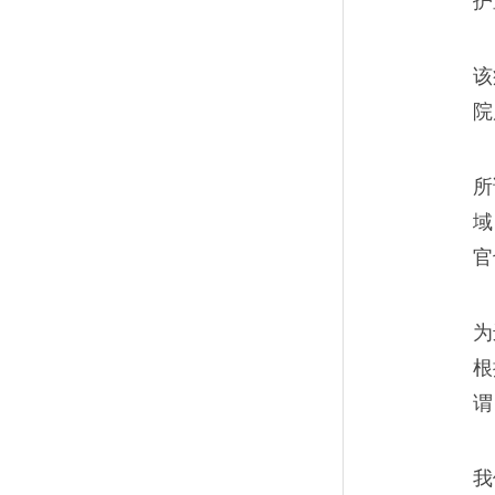
护
我那些上不了高中的学
11
我确实不可能教出上名牌大学
该
院
们在普通的岗位上，也会认真
父母，善待妻儿，努力地活着
所
域
官
离开国企的二本生，能
12
为
无数人跟我一样，白天是北京
根
北的一份子。
谓
我