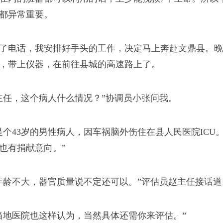
人走，阎王爷不看僧面
都异常重要。
苦。”
了电话，我安排好手头的工作，决定马上奔赴文鼎县。晚
，带上仪器，在前往县城的高速路上了。
代
主任，这个病人什么情况？”协调员小张问我。
的算好的。”
是个43岁的男性病人，因车祸脑外伤住在县人民医院IC
也有捐献意向。”
年龄不大，器官质量说不定还可以。”评估员赵主任接话道
当地医院也这样认为，当然具体还需你来评估。”