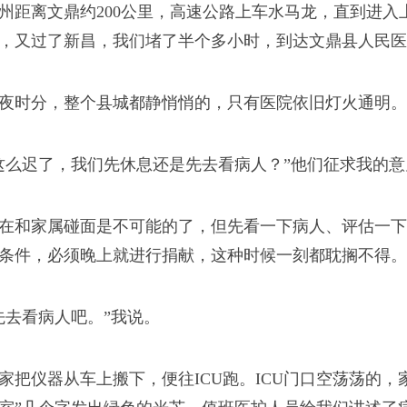
州距离文鼎约200公里，高速公路上车水马龙，直到进
因为怀孕误事？生了孩
，又过了新昌，我们堵了半个多小时，到达文鼎县人民医
大项目还干不干？”
夜时分，整个县城都静悄悄的，只有医院依旧灯火通明。
这么迟了，我们先休息还是先去看病人？”他们征求我的意
在和家属碰面是不可能的了，但先看一下病人、评估一下
出了一声闷响，声音不
条件，必须晚上就进行捐献，这种时候一刻都耽搁不得。
厚厚的被子上。但这足
先去看病人吧。”我说。
家把仪器从车上搬下，便往ICU跑。ICU门口空荡荡的，