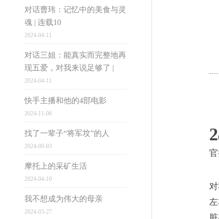
精最辉煌的时候，年产6万吨
对话曹玮：记忆中的美食与灵
四，怎么会沦落到减产裁员的地
魂 | 连载10
2024-04-11
市井雄心
对话三姐：能真实而完整地再
现五爱，对我来说足够了 |
民营医院背后的网络大
04
2024-04-11
大国小民
民营医院不全是坏的，但坏的绝
快手主播和他的4部电影
2024-11-06
生”你听说过吗？我跟过9个妇
2
找了一辈子“将军坟”的人
被开了，要么找到待遇更好的
2024-09-03
官
电脑版
摩托上的采矿生活
2024-04-10
1997-2016网易公
对
没有菩萨保佑的黑护工
05
我不想成为伟大的母亲
左
2024-03-27
崔姨在病房窗台上布置了一个
脏