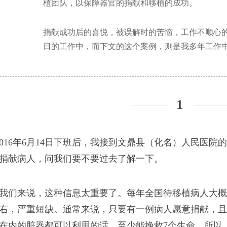
，销量亚洲第一，世界第
植团队，以保障器官的捐献和移植的成功。
步？”
捐献成功后的喜悦，被误解时的苦恼，工作不顺心
浪潮
日的工作中，而下文的这个案例，则是我多年工作
军
我从新疆来
不在少数。“走穴医
1
科医生，要么是业绩太差
跳槽了。
016年6月14日下班后，我接到文鼎县（
化名
）人民医院的
捐献病人，问我们要不要过去了解一下。
司版权所有
我们来说，这种信息太重要了。每年全国待移植病人大概
右，严重短缺。通常来说，只要有一例病人愿意捐献，且
神龛，供奉了一尊观音
在内的脏器都可以利用的话，至少能挽救7个生命。所以