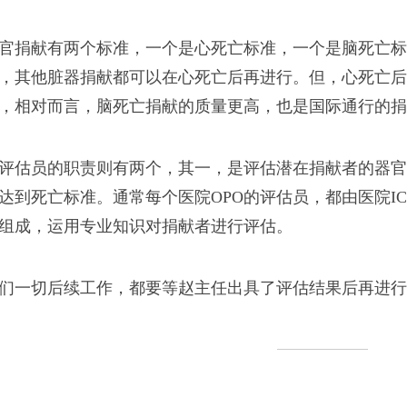
黑的，煤炭是黑的，灯
官捐献有两个标准，一个是心死亡标准，一个是脑死亡标
不是。
，其他脏器捐献都可以在心死亡后再进行。但，心死亡后
，相对而言，脑死亡捐献的质量更高，也是国际通行的捐
评估员的职责则有两个，其一，是评估潜在捐献者的器官
达到死亡标准。通常每个医院OPO的评估员，都由医院I
组成，运用专业知识对捐献者进行评估。
小工？又苦又累，工资
农民工肯干，他们没有
们一切后续工作，都要等赵主任出具了评估结果后再进行
。