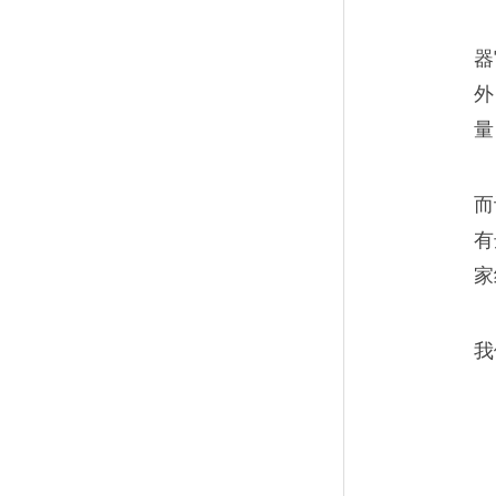
师父说的对，井下的一切都是
器
和工作面是“黑”的，唯有这钱
外
量
而
在工地上老去的农民工
08
有
家
如今的年轻人，谁愿意干建筑
还不高，只有那些没技术的老
我
退休金，出来挣点养老钱罢了
挣扎在一线的公司蝼蚁
09