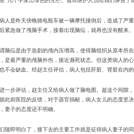
室”几个字发出绿色的光芒。值班医护人员给我们讲述了
生
的高材生，可我的学生
病人是昨天傍晚骑电瓶车被一辆摩托撞倒后，造成了严重
后紧急做了颅脑手术，接着出现脑疝，就再也没有醒来。
工作，遵纪守法，孝敬
。
谓脑疝是由于急剧的颅内压增高，使得脑组织从原本所在
，是最严重的颅脑外伤，接近濒死状态。但这类病人的心
也不会缺血。经赵主任评估，病人包括肝脏、肾脏在内的
去哪儿
进一步评估，赵主任又给病人做了脑电图。趁这个间隙，
的一份子，夜晚又是河
据此前医院的反馈，对于器官捐献，病人女儿的态度坚决
，妻子的态度还不明确。
们随即明白了，接下去的主要工作就是征得病人妻子的同