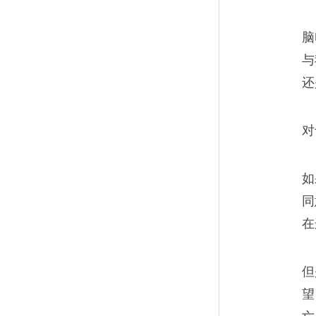
老中青三代的2018
13
脑
与
房价越来越高，只可惜自己当
还
气。
对
如
三流记者实录：拿红包
14
同
在
这次我们开会，20多个记者都
下就直接发稿。
但
望