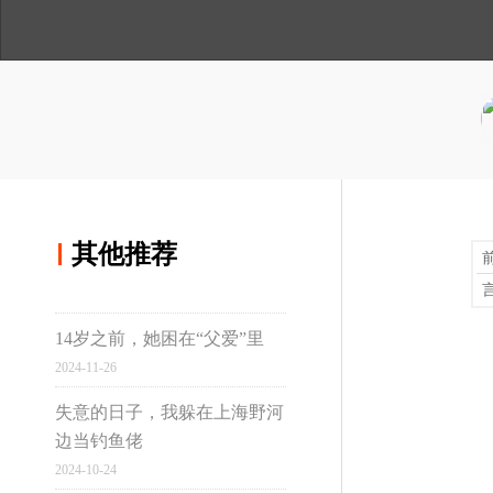
人
与
讲
间
温
述
用手机浏览
度
分享到微博
技术大牛的职场危机
02
分享到qq空间
想像当年那样，靠着一门手艺
其他推荐
显然是种奢望。
其他推荐
14岁之前，她困在“父爱”里
真实故事计划
2024-11-26
在莲花味精厂发酵车间
03
失意的日子，我躲在上海野河
边当钓鱼佬
离开工作20多年的工厂，母亲
虹桥
2024-10-24