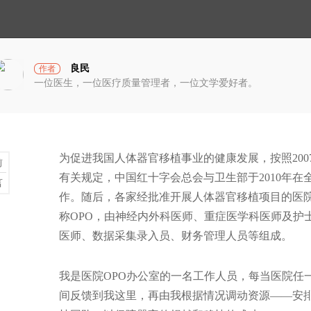
小
光
宇
宙
良民
作者
一位医生，一位医疗质量管理者，一位文学爱好者。
就能一辈子吃喝不愁，
为促进我国人体器官移植事业的健康发展，按照20
前
有关规定，中国红十字会总会与卫生部于2010年在
言
作。随后，各家经批准开展人体器官移植项目的医院
破茧计划
称OPO，由神经内外科医师、重症医学科医师及护
医师、数据采集录入员、财务管理人员等组成。
的岁月
我是医院OPO办公室的一名工作人员，每当医院任
一时不能接受：“莲花味
蓝衣坊
间反馈到我这里，再由我根据情况调动资源——安