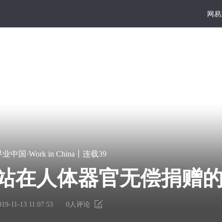
网易
ina
大写
好读
宏
凿
业中国·Work in China丨连载39
篇
一
工
巨
点
站在人体器官无偿捐赠
献
书
那样在街上被人呼来喝
里
墙
有
上
019-11-13 11:07:53
0
人评论
个
的