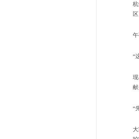
杭
“你眼看就能更上一个台阶，却
区
子再休息几个月，你手上这几个
午
“
老火车司机的撞人噩梦
10
现
我就听到火车头的左侧下方发
献
大，就像是拿着木棍子打在了
“
以让我意识到发生了什么。
大