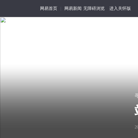
网易首页
|
网易新闻
无障碍浏览
进入关怀版
寻业中国·Work in Ch
首页
特写
记事
活
为
我
寻
在
历
视
我有铁饭碗，谁要去打
01
尘
史
角
世
留
的
“咱是国营厂铁饭碗啊，像他们
存
生
看
细
活
2
去？丢人！”
见
节
化