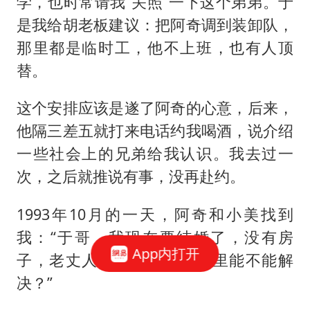
学，也时常请我“关照”一下这个弟弟。于
是我给胡老板建议：把阿奇调到装卸队，
那里都是临时工，他不上班，也有人顶
替。
这个安排应该是遂了阿奇的心意，后来，
他隔三差五就打来电话约我喝酒，说介绍
一些社会上的兄弟给我认识。我去过一
次，之后就推说有事，没再赴约。
1993年10月的一天，阿奇和小美找到
我：“于哥，我现在要结婚了，没有房
App内打开
子，老丈人不同意，你看厂里能不能解
决？”