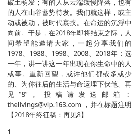
美股存储板块集体大跌
破土萌发；有的人从云端缓慢降落，也有
的人在山谷蓄势待发。我们就这样，或主
国乒男单横滨冠军赛全军覆没
动或被动，被时代裹挟。在命运的沉浮中
38岁演员求职万岁山NPC成功
向前。于是，在2018年即将结束之际，人
胡彦斌获《歌手2026》歌王
间希望能邀请大家，一起分享我们的
日本试射“战斧”导弹，国防部回应
1978、1988、1998、2008、2018年：选
胡彦斌韩磊 谁帮谁
一年，讲一讲这一年出现在你生命中的人
“今天得有40℃了吧 为啥还不预警”
或事。重新回望，或许他们都或多或少
夯实基础开新局
的、为你往后的生活与命运埋下伏笔。再
见“8”。投稿请发送邮箱：
thelivings@vip.163.com ，并在标题注明
【2018年终征稿：再见8】
1