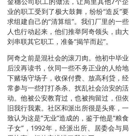
金穗公司职工的做法，让局里其他7个企
业的职工受到了极大鼓舞，纷纷“造反”要
求组建自己的“清算组”。我们厂里的一些
人也行动起来，他们推举阿奇领头，由大
刘串联其它职工，准备“揭竿而起”。
阿奇之前是混社会的滚刀肉。他初中毕业
后没再读书，伙同一些不务正业的人给地
下赌场守场子，收保付费、放高利贷，经
常参与一些打打杀杀、扰乱社会治安的活
动。他被公安教育过，也被拘留过，但依
旧我行我素。社区和派出所很是头疼，一
致认为这是“无业”造成的，鉴于他是“粮食
子女”，1992年，经派出所、居委会与局