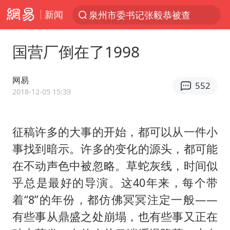
新闻
泉州市委书记张毅恭被查
“电影+”如何激发千亿级消费新活力？
国营厂倒在了1998
全球首个长时储能一体化产业园量产
台风白海豚加强
网易
552
中国女篮70-67险胜尼日利亚女篮
2018-12-05 15:39
四川宜宾高县4.9级地震致1死
征稿许多的大事的开始，都可以从一件小
名创优品回应女子吐槽内裤质量差
事找到暗示。许多的变化的源头，都可能
出口禁令驱动有色板块大涨
在不动声色中被忽略。草蛇灰线，时间似
秋天的第一杯奶茶到底有多火
乎总是最好的导演。这40年来，每个带
国防部：中国军队坚决反制任何闹海挑衅图谋
着“8”的年份，都仿佛冥冥注定一般——
U17国足点球大战淘汰河床晋级决赛
有些事从鼎盛之处崩塌，也有些事又正在