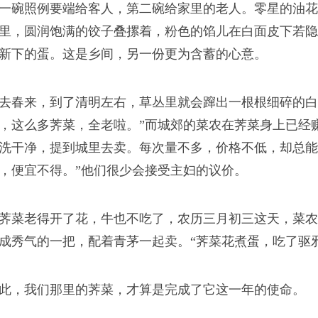
一碗照例要端给客人，第二碗给家里的老人。零星的油花
里，圆润饱满的饺子叠摞着，粉色的馅儿在白面皮下若隐
新下的蛋。这是乡间，另一份更为含蓄的心意。
去春来，到了清明左右，草丛里就会蹿出一根根细碎的白
，这么多荠菜，全老啦。”而城郊的菜农在荠菜身上已经
洗干净，提到城里去卖。每次量不多，价格不低，却总能
，便宜不得。”他们很少会接受主妇的议价。
荠菜老得开了花，牛也不吃了，农历三月初三这天，菜农
成秀气的一把，配着青茅一起卖。“荠菜花煮蛋，吃了驱
此，我们那里的荠菜，才算是完成了它这一年的使命。