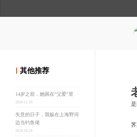
人
与
讲
分享到微博
间
温
述
度
分享到qq空间
其他推荐
其他推荐
14岁之前，她困在“父爱”里
真实故事计划
2024-11-26
是
失意的日子，我躲在上海野河
边当钓鱼佬
荠
虹桥
2024-10-24