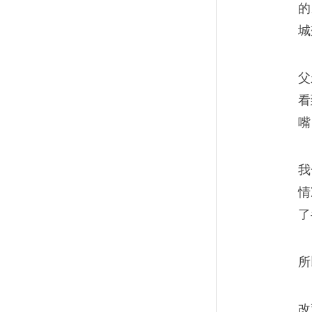
的
城
父
看
嘴
我
情
了
所
改