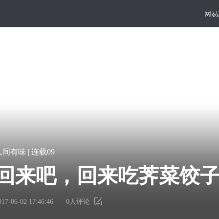
网易
大写
好读
宏
凿
人间有味 | 连载09
篇
一
巨
点
回来吧，回来吃荠菜饺
献
书
里
墙
有
上
017-06-02 17:46:46
0
人评论
个
的