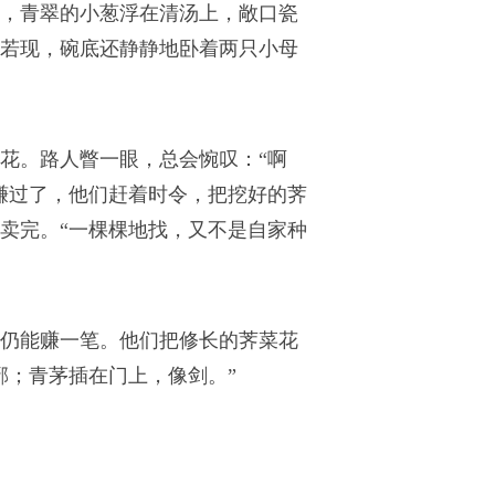
，青翠的小葱浮在清汤上，敞口瓷
若现，碗底还静静地卧着两只小母
花。路人瞥一眼，总会惋叹：“啊
赚过了，他们赶着时令，把挖好的荠
卖完。“一棵棵地找，又不是自家种
仍能赚一笔。他们把修长的荠菜花
邪；青茅插在门上，像剑。”