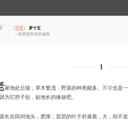
小
光
宇
宙
罗十五
作者
一条梦想尚存的咸鱼
1
老
家地处丘陵，草木繁茂，野菜的种类颇多。
荠菜
也是一
破茧计划
因为它脖子短，贴地长的缘故吧。
菜长在田间地头，肥厚，层层的叶子舒展着，大，却不老
蓝衣坊