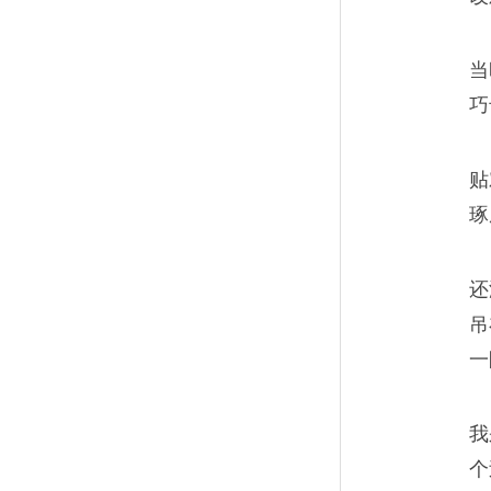
当
巧
贴
琢
还
吊
一
我
个