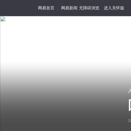
网易首页
|
网易新闻
无障碍浏览
进入关怀版
首页
特写
记事
活
为
我
在
历
视
尘
史
角
世
留
的
存
生
看
细
用手机浏览
活
2
见
节
化