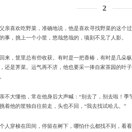
2
父亲喜欢吃野菜，准确地说，他是喜欢寻找野菜的这个过
的事，挑上一个小筐，悠哉悠哉的，顷刻不见了人影。
回来，筐里总有些收获。有时是一把香椿，有时是几朵枞
，还是荠菜。运气再不济，他也要采一捧自家茶园的叶子
。
亲不大懂他，常在他身后大声喊：“别去了，别去啦！季
挑着他的筐独自往前走，头也不回，“我去找试哈儿。”
个人穿梭在田间，停留在树下，哪怕什么都找不到，看看