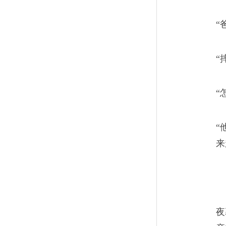
“
“
“
“
来
夜