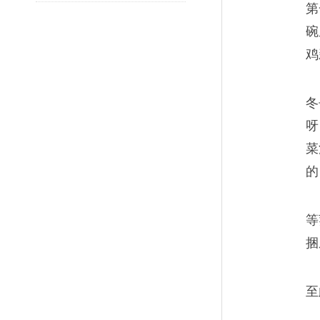
第
碗
鸡
冬
呀
菜
的
等
捆
至