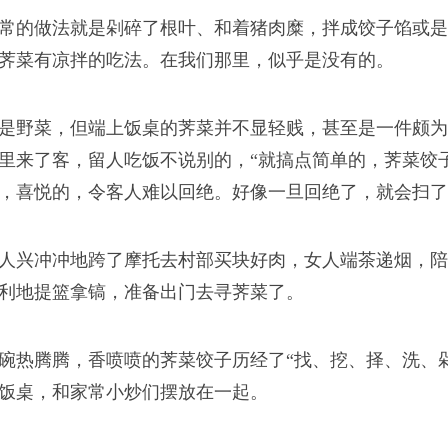
常的做法就是剁碎了根叶、和着猪肉糜，拌成饺子馅或是
荠菜有凉拌的吃法。在我们那里，似乎是没有的。
浪潮
是野菜，但端上饭桌的荠菜并不显轻贱，甚至是一件颇为
里来了客，留人吃饭不说别的，“就搞点简单的，荠菜饺
，喜悦的，令客人难以回绝。好像一旦回绝了，就会扫了
我从新疆来
人兴冲冲地跨了摩托去村部买块好肉，女人端茶递烟，陪
利地提篮拿镐，准备出门去寻荠菜了。
碗热腾腾，香喷喷的荠菜饺子历经了“找、挖、择、洗、
司版权所有
饭桌，和家常小炒们摆放在一起。