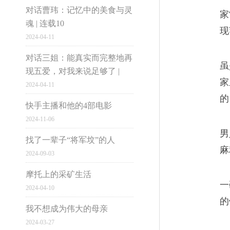
对话曹玮：记忆中的美食与灵
家
魂 | 连载10
现
2024-04-11
市井雄心
对话三姐：能真实而完整地再
虽
现五爱，对我来说足够了 |
家
2024-04-11
大国小民
的
快手主播和他的4部电影
2024-11-06
男
找了一辈子“将军坟”的人
麻
2024-09-03
电脑版
摩托上的采矿生活
一
2024-04-10
1997-2016网易公
的
我不想成为伟大的母亲
2024-03-27