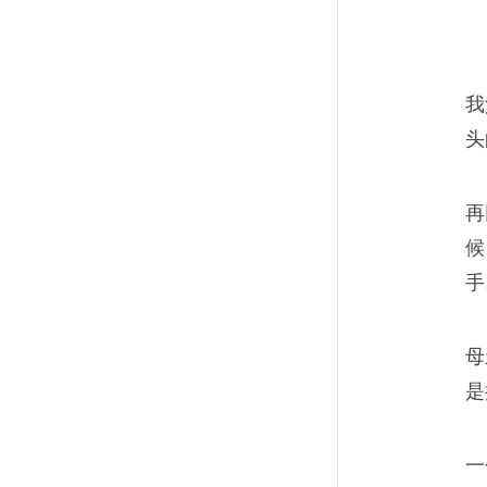
我
头
再
候
手
母
是
一