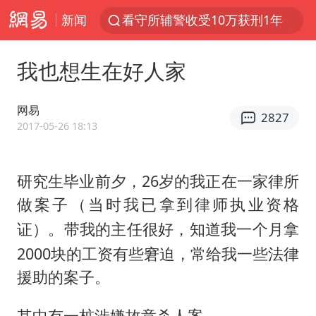
新闻
看守所辅警收受10万获刑1年
台风白海豚进入48小时警戒线
我也想生在好人家
吉林一“温度计大楼”读数爆表
24小时不关空调 电费会更低吗
网易
2827
宇树科技王兴兴身家有望超200亿元
2017-05-26 18:13
村民谈“梅姨”：叫的其实是“媒姨”
研究生毕业前夕，26岁的我正在一家律所
中国养老床位“三连降”
做案子
（当时我已拿到律师执业资格
五粮液渠道价一箱上涨近百元
。带我的主任很好，知道我一个月拿
证）
法国下周开始禁止未经同意的电话营销
2000块的工资有些窘迫，常给我一些法律
贵州轮胎子公司获美国退税8136万
援助的案子。
郑国霖回应去景区上班被保安拦下
其中有一桩涉嫌故意杀人案。