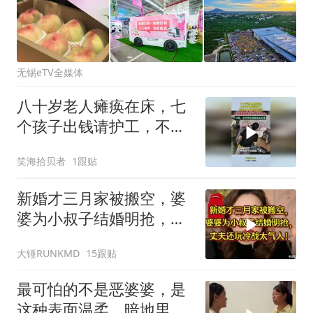
无锡eTV全媒体
八十岁老人瘫痪在床，七
个孩子出钱请护工，不料
大儿子竟这样对待
笑海拾贝者
1跟贴
新婚才三月家被搬空，婆
婆为小叔子结婚明抢，丈
夫还玩冷战太气人
大锤RUNKMD
15跟贴
最可怕的不是恶婆婆，是
这种表面温柔、暗地里处