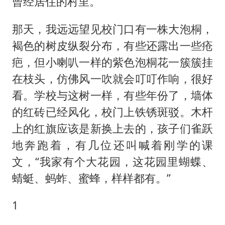
曾经居住的村里。
那天，我远远望见校门口有一株大泡桐，
褐色的树皮纵裂分布，有些还露出一些疮
疤，但小喇叭一样的紫色泡桐花一簇簇挂
在枝头，仿佛风一吹就会叮叮作响，很好
看。学校与这树一样，有些年份了，墙体
的红砖已经风化，校门上铁锈斑驳。木杆
上的红旗应该是新换上去的，孩子们雀跃
地奔跑着，有几位还叫喊着刚学的课
文，“我家有个大花园，这花园里蝴蝶、
蜻蜓、蚂蚱、蜜蜂，样样都有。”
1