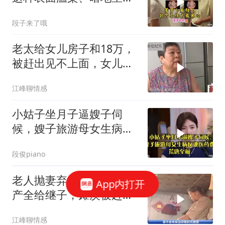
处算计的婆婆！
段子来了哦
老太给女儿房子和18万，
被赶出见不上面，女儿：
母亲天天恶言
江峰聊情感
小姑子坐月子逼嫂子伺
候，嫂子旅游母女生病反
讹医药费，荒唐至极
段俊piano
老人抛妻弃子20多年，财
App内打开
产全给继子，瘫痪被赶出
却要亲儿子赡
江峰聊情感