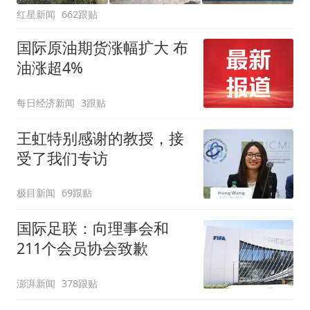
红星新闻
662跟贴
国际原油期货涨幅扩大 布
油涨超4%
每日经济新闻
3跟贴
王虹特别感谢的教授，接
受了我们专访
极目新闻
69跟贴
国际足联：向理事会和
211个会员协会致歉
澎湃新闻
378跟贴