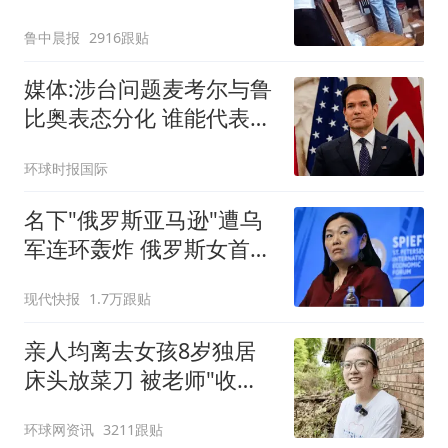
鲁中晨报
2916跟贴
媒体:涉台问题麦考尔与鲁
比奥表态分化 谁能代表华
盛顿
环球时报国际
名下"俄罗斯亚马逊"遭乌
军连环轰炸 俄罗斯女首富
怒了
现代快报
1.7万跟贴
亲人均离去女孩8岁独居
床头放菜刀 被老师"收
养"后逆袭
环球网资讯
3211跟贴