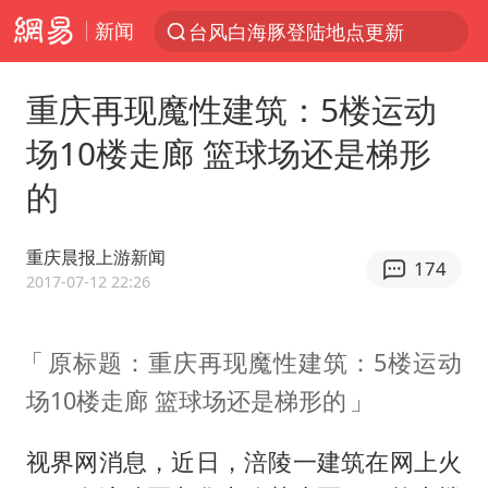
新闻
台风白海豚登陆地点更新
以“新”破局 首发经济点亮城市消费活力
重庆再现魔性建筑：5楼运动
台风白海豚进入48小时警戒线
场10楼走廊 篮球场还是梯形
中方回应是否在太平洋海底开采稀土
的
台风白海豚影响中国已成定局
佛得角门将亮相智利俱乐部主场
重庆晨报上游新闻
174
看守所辅警收受10万获刑1年
2017-07-12 22:26
陈熠叫医疗暂停被驳回 带伤遭逆转
原标题：重庆再现魔性建筑：5楼运动
多地要求领导干部带头休假
场10楼走廊 篮球场还是梯形的
U17国足1分钟轰2球
今年已有4位周星驰电影配角去世
视界网消息，近日，涪陵一建筑在网上火