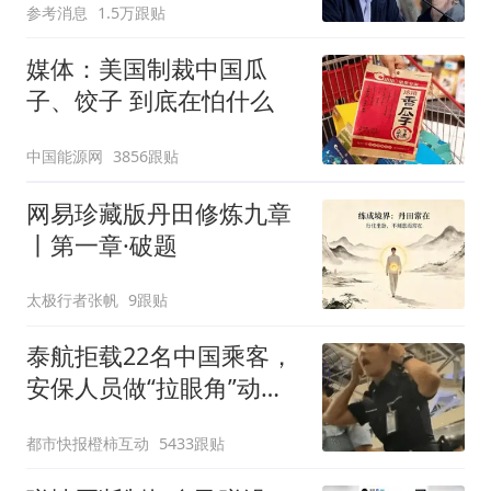
参考消息
1.5万跟贴
媒体：美国制裁中国瓜
子、饺子 到底在怕什么
中国能源网
3856跟贴
网易珍藏版丹田修炼九章
丨第一章·破题
太极行者张帆
9跟贴
泰航拒载22名中国乘客，
安保人员做“拉眼角”动
作，泰国机场最新回应：
都市快报橙柿互动
5433跟贴
拒绝登机决定由航司作
出；亲历者：曾承诺免费