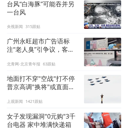
台风“白海豚”可能吞并另
一台风
央视新闻
315跟贴
广州永旺超市广告语标
注“老人臭”引争议，客服
回应
北青网-北京青年报
63跟贴
地面打不穿"空战"打不停
普京高调"换将"或直面消
耗战
上观新闻
1421跟贴
女子发现漏洞"0元购"3千
台电器 家中堆满快递箱