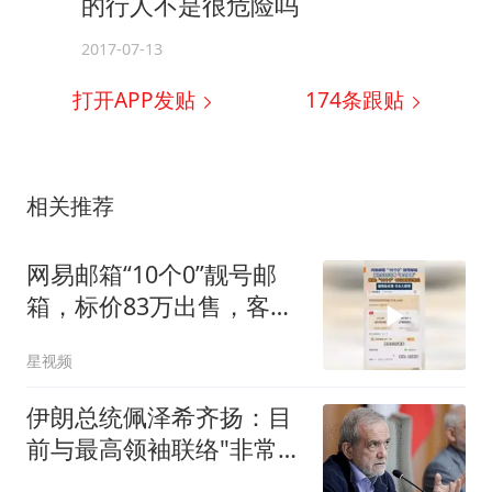
的行人不是很危险吗
2017-07-13
打开APP发贴
174
条跟贴
相关推荐
网易邮箱“10个0”靓号邮
箱，标价83万出售，客
服：已售出
星视频
伊朗总统佩泽希齐扬：目
前与最高领袖联络"非常困
难"