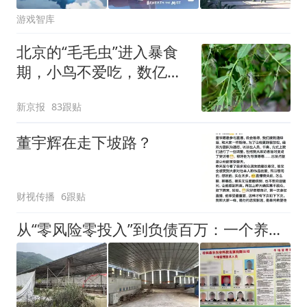
游戏智库
北京的“毛毛虫”进入暴食
期，小鸟不爱吃，数亿头
小蜂迎战
新京报
83跟贴
董宇辉在走下坡路？
财视传播
6跟贴
从“零风险零投入”到负债百万：一个养牛项目崩盘后，谁该为农户的贷款买单丨红星调查