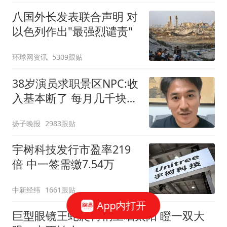
八国外长发表联合声明 对
以色列作出"最强烈谴责"
环球网资讯
5309跟贴
38岁演员求职景区NPC:收
入基本断了 每月几千块都
没有
扬子晚报
2983跟贴
宇树科技发行市盈率219
倍 中一签需缴7.54万
中新经纬
1661跟贴
App内打开
巨型眼镜王蛇爬树梢上晒太阳 瞪一双大