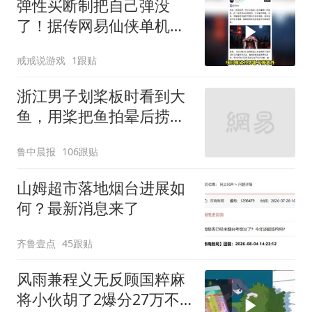
弹性买断制把自己弹没
改签但没兑现
了！据传网易仙侠单机剑
心雕龙项目组解散
戒戒说游戏
1跟贴
浙江男子划桨板时看到大
鱼，用桨把鱼拍晕后捞
起；当事人：鱼重7斤6
鲁中晨报
106跟贴
两，做成红烧辣子鱼块，
味道很好
山姆超市落地烟台进展如
何？最新消息来了
齐鲁壹点
45跟贴
风雨兼程义无反顾国粹麻
将小伙胡了2爆分27万不