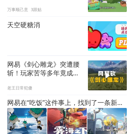
想认命就去拼命
万事顺己意
3跟贴
天空硬糖消
网易《剑心雕龙》突遭腰
斩！玩家苦等多年竟成
空？
老王日常犯傻
网易在“吃饭”这件事上，找到了一条新赛道