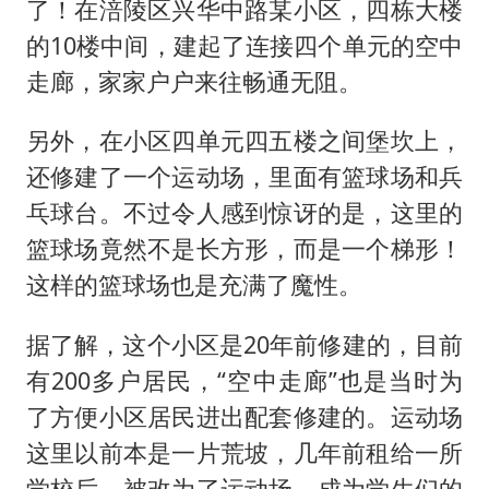
27岁女子成组织卖淫集团主犯被通缉
了！在涪陵区兴华中路某小区，四栋大楼
的10楼中间，建起了连接四个单元的空中
“China Cool”成海外热词
走廊，家家户户来往畅通无阻。
房主任回应争议
把党建设得更加坚强有力
另外，在小区四单元四五楼之间堡坎上，
宇树科技王兴兴身家有望超200亿元
还修建了一个运动场，里面有篮球场和兵
中国养老床位“三连降”
乓球台。不过令人感到惊讶的是，这里的
篮球场竟然不是长方形，而是一个梯形！
哪吒汽车南宁工厂设备降价20%拍卖
这样的篮球场也是充满了魔性。
奋进开新局 实干挑大梁
据了解，这个小区是20年前修建的，目前
有200多户居民，“空中走廊”也是当时为
了方便小区居民进出配套修建的。运动场
这里以前本是一片荒坡，几年前租给一所
学校后，被改为了运动场，成为学生们的