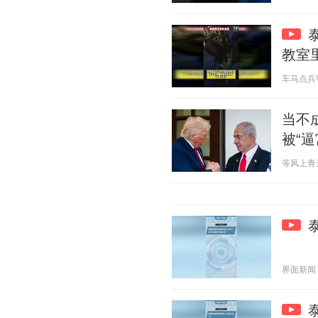
教室
车马点兵V 2
当不
被“逼
等风上青云 2
界面新闻 20