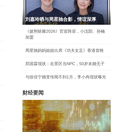
单
刘嘉玲晒与周星驰合影，情谊深厚
《披荆斩棘2026》官宣阵容，小沈阳、孙楠
加盟
周星驰妈妈姐姐出席《功夫女足》香港首映
郑国霖现状：在景区当NPC，50岁未婚无子
与徐佳宁婚变传闻不到1月，李小冉现状曝光
财经要闻
女