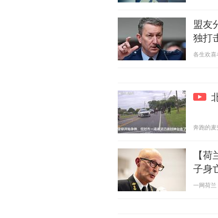
盟友
独打
各生欢喜者 2
奔跑的麦兜 2
【荷
子身
一网荷兰 20