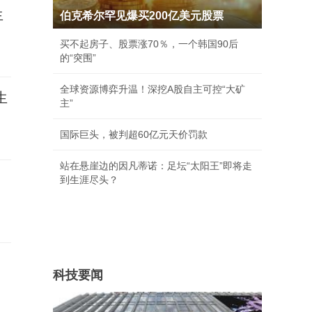
生
伯克希尔罕见爆买200亿美元股票
买不起房子、股票涨70％，一个韩国90后
的“突围”
全球资源博弈升温！深挖A股自主可控“大矿
生
主”
国际巨头，被判超60亿元天价罚款
站在悬崖边的因凡蒂诺：足坛“太阳王”即将走
到生涯尽头？
科技要闻