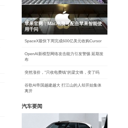
苹果官网：Mac电脑可配合苹果智能使
用千问
SpaceX最快下周完成600亿美元收购Cursor
普
OpenAI新模型网络攻击能力引发警惕 延期发
布
突然涨价，"只收电费钱"的梁文锋，变了吗
谷歌AI帝国越建越大 打江山的人却开始集体
离开
汽车要闻