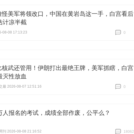
跟贴
73
难怪美军将领改口，中国在黄岩岛这一手，白宫看后
估计凉半截
-08-08 17:13:23
0
跟贴
0
比核武还管用！伊朗打出最绝王牌，美军抓瞎，白宫
毁灭性放血
 2026-08-07 12:51:16
0
跟贴
0
万人报名的考试，成绩全部作废，公平么？
 2026-08-08 21:16:52
18062