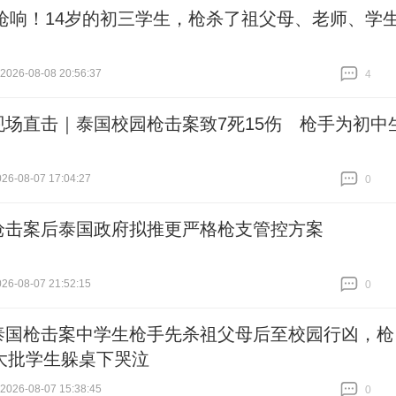
声枪响！14岁的初三学生，枪杀了祖父母、老师、学
26-08-08 20:56:37
4
跟贴
4
现场直击｜泰国校园枪击案致7死15伤 枪手为初中
6-08-07 17:04:27
0
跟贴
0
枪击案后泰国政府拟推更严格枪支管控方案
6-08-07 21:52:15
0
跟贴
0
泰国枪击案中学生枪手先杀祖父母后至校园行凶，枪
大批学生躲桌下哭泣
26-08-07 15:38:45
0