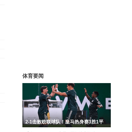
体育要闻
2-1击败欧联球队！皇马热身赛3胜1平