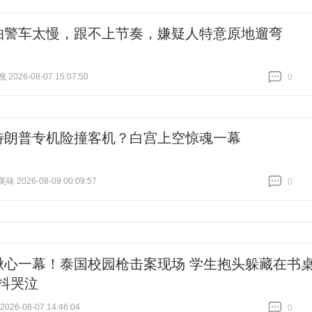
跟贴
18062
怕警车太慢，跟不上节奏，嫌疑人特意原地遛弯
026-08-07 15:07:50
0
跟贴
0
特朗普专机险撞客机？白宫上空惊魂一幕
 2026-08-09 00:09:57
0
跟贴
0
揪心一幕！泰国校园枪击案现场 学生抱头躲藏在书
颤抖哭泣
26-08-07 14:46:04
0