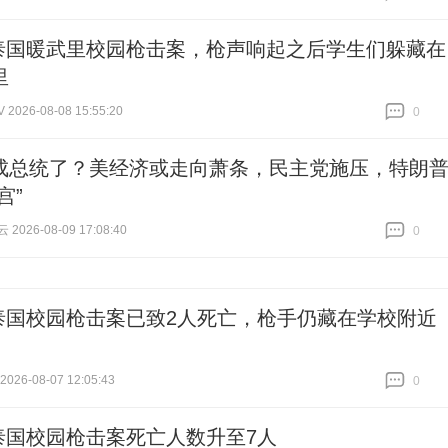
跟贴
0
泰国暖武里校园枪击案，枪声响起之后学生们躲藏在
里
026-08-08 15:55:20
0
跟贴
0
成总统了？美经济或走向萧条，民主党施压，特朗
宫”
026-08-09 17:08:40
0
跟贴
0
泰国校园枪击案已致2人死亡，枪手仍藏在学校附近
26-08-07 12:05:43
0
跟贴
0
泰国校园枪击案死亡人数升至7人