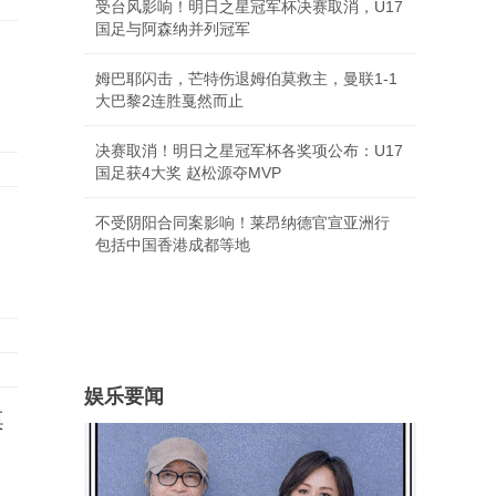
受台风影响！明日之星冠军杯决赛取消，U17
国足与阿森纳并列冠军
姆巴耶闪击，芒特伤退姆伯莫救主，曼联1-1
大巴黎2连胜戛然而止
决赛取消！明日之星冠军杯各奖项公布：U17
国足获4大奖 赵松源夺MVP
不受阴阳合同案影响！莱昂纳德官宣亚洲行
包括中国香港成都等地
娱乐要闻
桌