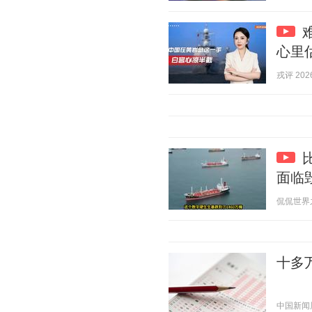
心里
戎评 2026
面临
侃侃世界之最
十多
中国新闻周刊