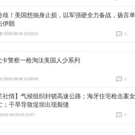
跟贴
0
分歧！美国想抽身止损，以军强硬全力备战，扬言
击伊朗
026-08-09 16:53:21
0
跟贴
0
北卡警察一枪淘汰美国人少系列
026-08-08 12:48:49
0
跟贴
0
兰社情】气候组织封锁高速公路；海牙住宅枪击案
亡；干旱导致堤坝出现裂缝
26-08-09 02:10:57
0
跟贴
0