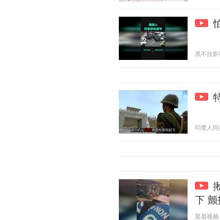
黑不拉影视 2
印度人间美味
下 
星晨视频 20