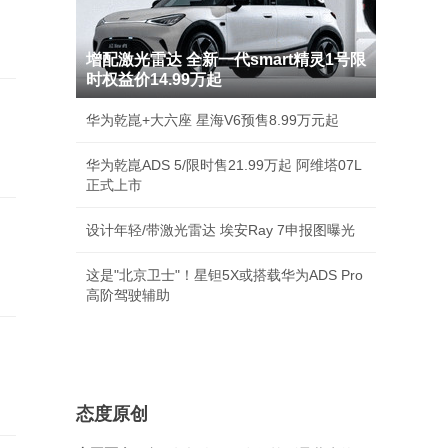
增配激光雷达 全新一代smart精灵1号限
时权益价14.99万起
华为乾崑+大六座 星海V6预售8.99万元起
华为乾崑ADS 5/限时售21.99万起 阿维塔07L
正式上市
设计年轻/带激光雷达 埃安Ray 7申报图曝光
这是"北京卫士"！星钽5X或搭载华为ADS Pro
高阶驾驶辅助
态度原创