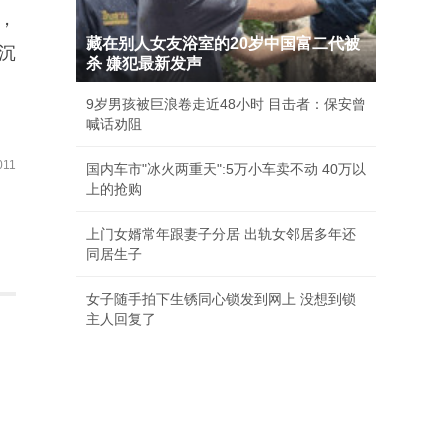
，
藏在别人女友浴室的20岁中国富二代被
沉
杀 嫌犯最新发声
9岁男孩被巨浪卷走近48小时 目击者：保安曾
喊话劝阻
11
国内车市"冰火两重天":5万小车卖不动 40万以
上的抢购
上门女婿常年跟妻子分居 出轨女邻居多年还
同居生子
女子随手拍下生锈同心锁发到网上 没想到锁
主人回复了