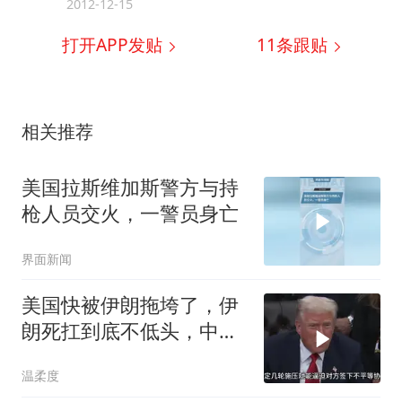
2012-12-15
打开APP发贴
11
条跟贴
相关推荐
美国拉斯维加斯警方与持
枪人员交火，一警员身亡
界面新闻
美国快被伊朗拖垮了，伊
朗死扛到底不低头，中国
反而迎来新机遇？
温柔度