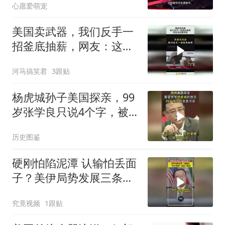
心愿爱萌宠
美国卖武器，我们反手一
招釜底抽薪，网友：这招
果然高！
河马搞笑君
3跟贴
杨虎城孙子美国探亲，99
岁张学良只说4个字，被
质疑态度冷漠
历史图鉴
硬刚怕陷泥潭 认输怕丢面
子？美伊局势发展三条路
径，“打打谈谈”或是主旋
究竟视频
1跟贴
律