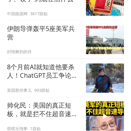
中国能源网
3617跟贴
伊朗导弹轰平5座美军兵
营
封情舞韵的诗
8个月前AI就知道他要杀
人！ChatGPT员工争论了
很久，选择沉默… 最后8
英国那些事儿
993跟贴
个生命消失在这座小镇
帅化民：美国的真正短
板，就是拦不住超音速导
弹！
萌萌乐翔事
1跟贴