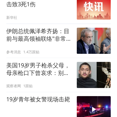
击致3死1伤
新华社
伊朗总统佩泽希齐扬：目
前与最高领袖联络"非常困
难"
参考消息
1.4万跟贴
美国19岁男子枪杀父母，
母亲枪口下曾哀求：别这
样
观察者网
1跟贴
19岁青年被女警现场击毙