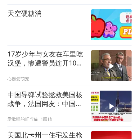
天空硬糖消
17岁少年与女友在车里吃
汉堡，惨遭警员连开10
枪！
心愿爱萌宠
中国导弹试验拯救美国核
战争，法国网友：中国终
于学会说美国话了
爱歌唱的叮当猫
1跟贴
美国北卡州一住宅发生枪