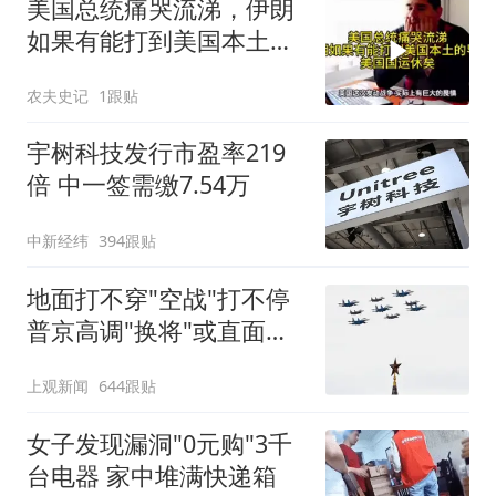
美国总统痛哭流涕，伊朗
如果有能打到美国本土导
弹，美国国运休矣
农夫史记
1跟贴
宇树科技发行市盈率219
倍 中一签需缴7.54万
中新经纬
394跟贴
地面打不穿"空战"打不停
普京高调"换将"或直面消
耗战
上观新闻
644跟贴
女子发现漏洞"0元购"3千
台电器 家中堆满快递箱