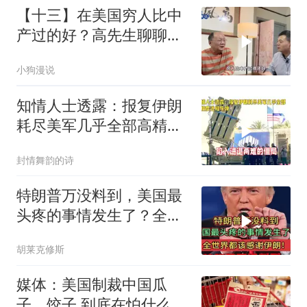
【十三】在美国穷人比中
产过的好？高先生聊聊美
国穷人的生活
小狗漫说
知情人士透露：报复伊朗
耗尽美军几乎全部高精度
远程导弹
封情舞韵的诗
特朗普万没料到，美国最
头疼的事情发生了？全世
界都该感谢伊朗！
胡莱克修斯
媒体：美国制裁中国瓜
子、饺子 到底在怕什么