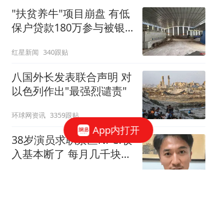
"扶贫养牛"项目崩盘 有低
保户贷款180万参与被银
行起诉
红星新闻
340跟贴
八国外长发表联合声明 对
以色列作出"最强烈谴责"
环球网资讯
3359跟贴
App内打开
38岁演员求职景区NPC:收
入基本断了 每月几千块都
没有
扬子晚报
2514跟贴
巨型眼镜王蛇爬树梢上晒太阳 瞪一双大