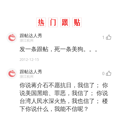
中国养老床位“三连降”
法国下周开始禁止未经同意的电话营销
多地要求领导干部带头休假
女子利用漏洞0元薅走3000多件家电
跟帖达人秀
1
贵州轮胎子公司获美国退税8136万
浙江杭州
发一条跟帖，死一条美狗。。。
东方甄选被判赔偿江小白30万元
2012-12-15
奋进开新局 实干挑大梁
跟帖达人秀
0
浙江杭州
你说蒋介石不愿抗日，我信了； 你
说美国黑暗、罪恶，我信了； 你说
台湾人民水深火热，我也信了； 楼
下你说什么，我能不信呢？