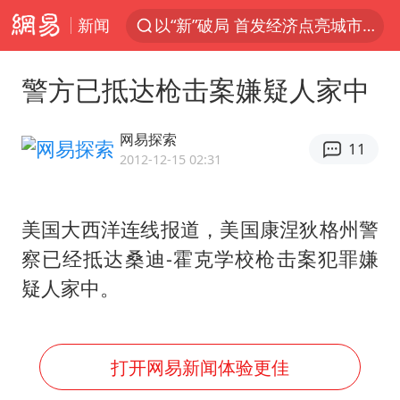
新闻
以“新”破局 首发经济点亮城市消费活力
台风白海豚进入48小时警戒线
警方已抵达枪击案嫌疑人家中
佛得角门将亮相智利俱乐部主场
中方回应是否在太平洋海底开采稀土
网易探索
11
宇树科技发行价格150.80元/股
2012-12-15 02:31
看守所辅警收受10万获刑1年
美国大西洋连线报道，美国康涅狄格州警
宇树科技王兴兴身家有望超200亿元
察已经抵达桑迪-霍克学校枪击案犯罪嫌
五粮液渠道价一箱上涨近百元
疑人家中。
CIA被曝已秘密设立古巴工作组
U17国足1分钟轰2球
打开网易新闻体验更佳
泰国一女公务员妆容引争议 本人回应