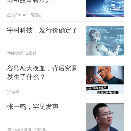
星火Ember
5跟贴
宇树科技，发行价确定了
博闻财经
2跟贴
谷歌AI大换血，背后究竟
发生了什么？
字母榜
张一鸣，罕见发声
第一财经资讯
26跟贴