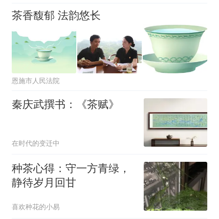
茶香馥郁 法韵悠长
恩施市人民法院
秦庆武撰书：《茶赋》
在时代的变迁中
种茶心得：守一方青绿，
静待岁月回甘
喜欢种花的小易