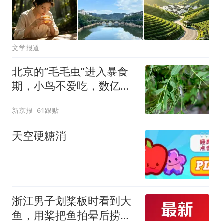
文学报道
北京的“毛毛虫”进入暴食
期，小鸟不爱吃，数亿头
小蜂迎战
新京报
61跟贴
天空硬糖消
浙江男子划桨板时看到大
鱼，用桨把鱼拍晕后捞