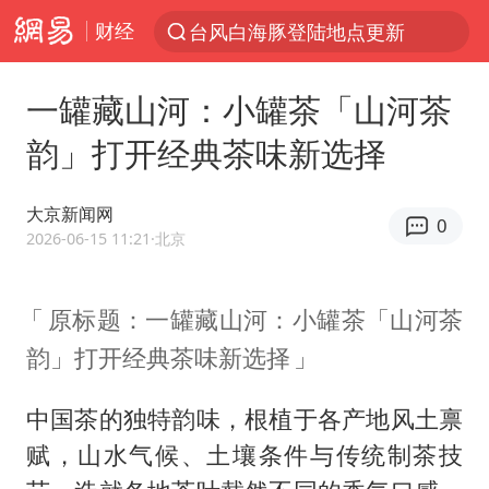
财经
台风白海豚登陆地点更新
以“新”破局 首发经济点亮城市消费活力
一罐藏山河：小罐茶「山河茶
台风白海豚进入48小时警戒线
韵」打开经典茶味新选择
佛得角门将亮相智利俱乐部主场
宇树科技发行价格150.80元/股
大京新闻网
0
看守所辅警收受10万获刑1年
2026-06-15 11:21
·北京
宇树科技王兴兴身家有望超200亿元
原标题：一罐藏山河：小罐茶「山河茶
五粮液渠道价一箱上涨近百元
韵」打开经典茶味新选择
CIA被曝已秘密设立古巴工作组
U17国足1分钟轰2球
中国茶的独特韵味，根植于各产地风土禀
泰国一女公务员妆容引争议 本人回应
赋，山水气候、土壤条件与传统制茶技