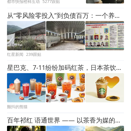
都市快报橙柿互动
5277跟贴
拒绝登机决定由航司作
出；亲历者：曾承诺免费
从“零风险零投入”到负债百万：一个养牛项目崩盘后，谁该为农户的贷款买单丨红星调查
改签但没兑现
红星新闻
239跟贴
星巴克、7‑11纷纷加码红茶，日本茶饮市场正在大变天
颤抖的熊猫
百年祁红 语通世界 —— 以茶香为媒的无国界文明对话