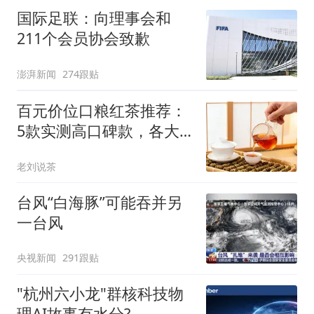
国际足联：向理事会和
211个会员协会致歉
澎湃新闻
274跟贴
百元价位口粮红茶推荐：
5款实测高口碑款，各大
红茶产区的风味地图
老刘说茶
台风“白海豚”可能吞并另
一台风
央视新闻
291跟贴
"杭州六小龙"群核科技物
理AI故事有水分?