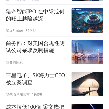
猎奇智能IPO 在中际旭创
的账上越陷越深
星火Ember
85跟贴
商务部：对美国合规性测
试公司采取反制措施
商务部网站
三星电子、SK海力士CEO
被立案调查
华尔街见闻官方
19跟贴
成本拉低100倍 梁文锋把