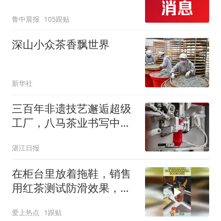
起；当事人：鱼重7斤6
鲁中晨报
105跟贴
两，做成红烧辣子鱼块，
味道很好
深山小众茶香飘世界
新华社
三百年非遗技艺邂逅超级
工厂，八马茶业书写中国
茶现代化跃迁答卷
湛江日报
在柜台里放着拖鞋，销售
用红茶测试防滑效果，价
格保守四位数！_
爱上热点
1跟贴