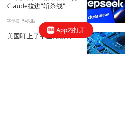
Claude拉进"斩杀线"
字母榜
54跟贴
App内打开
美国盯上了中国光模块
观察者网
37跟贴
国家邮政局依法对申通快
递有限公司立案调查
国家邮政局网站
50跟贴
存储"跌过头"了吗？三星
电子"定价相当于没有AI"