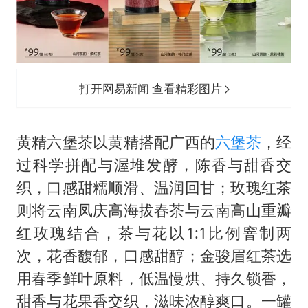
打开网易新闻 查看精彩图片
黄精六堡茶以黄精搭配广西的
六堡茶
，经
过科学拼配与渥堆发酵，陈香与甜香交
织，口感甜糯顺滑、温润回甘；玫瑰红茶
则将云南凤庆高海拔春茶与云南高山重瓣
红玫瑰结合，茶与花以1:1比例窨制两
次，花香馥郁，口感甜醇；金骏眉红茶选
用春季鲜叶原料，低温慢烘、持久锁香，
甜香与花果香交织，滋味浓醇爽口。一罐