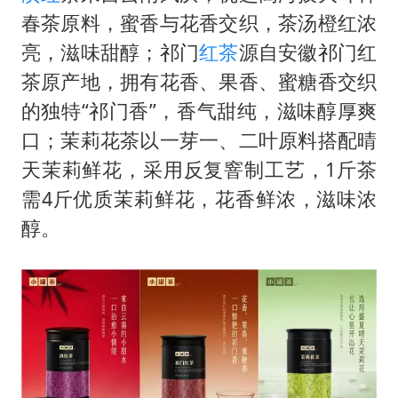
春茶原料，蜜香与花香交织，茶汤橙红浓
亮，滋味甜醇；祁门
红茶
源自安徽祁门红
茶原产地，拥有花香、果香、蜜糖香交织
的独特“祁门香”，香气甜纯，滋味醇厚爽
口；茉莉花茶以一芽一、二叶原料搭配晴
天茉莉鲜花，采用反复窨制工艺，1斤茶
需4斤优质茉莉鲜花，花香鲜浓，滋味浓
醇。