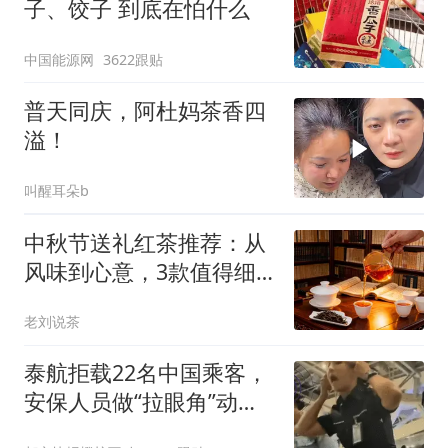
子、饺子 到底在怕什么
中国能源网
3622跟贴
普天同庆，阿杜妈茶香四
溢！
叫醒耳朵b
中秋节送礼红茶推荐：从
风味到心意，3款值得细
品的中秋茶礼指南
老刘说茶
泰航拒载22名中国乘客，
安保人员做“拉眼角”动
作，泰国机场最新回应：