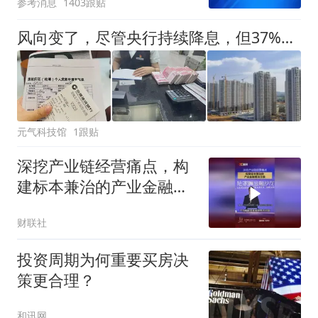
参考消息
1403跟贴
风向变了，尽管央行持续降息，但37%的人还是选择提前还房贷！
元气科技馆
1跟贴
深挖产业链经营痛点，构
建标本兼治的产业金融解
决方案
财联社
投资周期为何重要买房决
策更合理？
和讯网