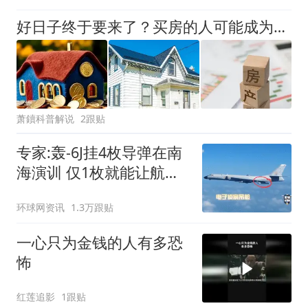
好日子终于要来了？买房的人可能成为人生赢家，唱衰的人会哭吗
萧鑟科普解说
2跟贴
专家:轰-6J挂4枚导弹在南
海演训 仅1枚就能让航母
瘫痪
环球网资讯
1.3万跟贴
一心只为金钱的人有多恐
怖
红莲追影
1跟贴