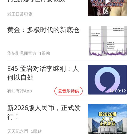
老王日常犯傻
黄金：多极时代的新底仓
华尔街见闻官方
1跟贴
E45 孟岩对话李继刚：人
何以自处
00:12
有知有行App
云音乐特供
新2026版人民币，正式发
行！
天天纪念币
5跟贴