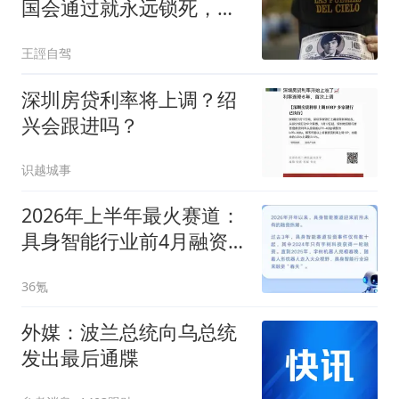
国会通过就永远锁死，阿
根廷人能不穷吗
王誙自驾
深圳房贷利率将上调？绍
兴会跟进吗？
识越城事
2026年上半年最火赛道：
具身智能行业前4月融资
超200笔，总规模超550亿
36氪
元
外媒：波兰总统向乌总统
发出最后通牒