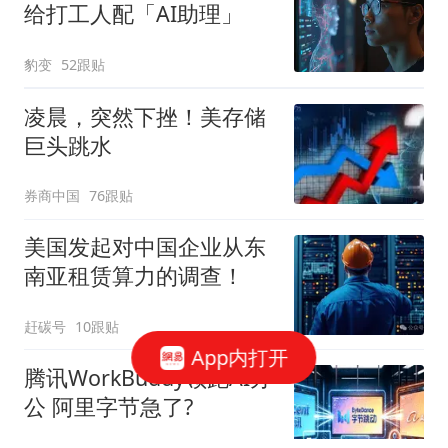
给打工人配「AI助理」
豹变
52跟贴
凌晨，突然下挫！美存储
巨头跳水
券商中国
76跟贴
美国发起对中国企业从东
南亚租赁算力的调查！
赶碳号
10跟贴
App内打开
腾讯WorkBuddy领跑AI办
公 阿里字节急了?