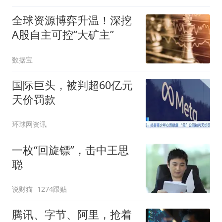
全球资源博弈升温！深挖
A股自主可控“大矿主”
数据宝
国际巨头，被判超60亿元
天价罚款
环球网资讯
一枚“回旋镖”，击中王思
聪
说财猫
1274跟贴
腾讯、字节、阿里，抢着