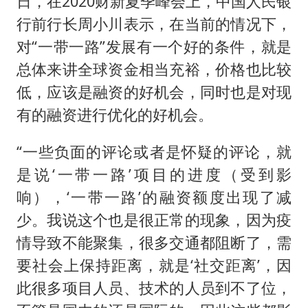
日，在2020财新夏季峰会上，中国人民银
一周大涨超7% 金价为何突然上涨
行前行长周小川表示，在当前的情况下，
河南警方公开征集黑恶犯罪线索
对“一带一路”发展有一个好的条件，就是
WTT横滨冠军赛女单四强国乒占三席
总体来讲全球资金相当充裕，价格也比较
谢霆锋演唱会隔空祝王菲生日快乐
低，应该是融资的好机会，同时也是对现
大爷听AI洒农药 150亩苗一夜枯萎
有的融资进行优化的好机会。
央视新主播李秋莹孙亚鹏亮相
“一些负面的评论或者是怀疑的评论，就
构建更高水平的全民健身公共服务体系
是说‘一带一路’项目的进度（受到影
响），‘一带一路’的融资额度出现了减
少。我说这个也是很正常的现象，因为疫
情导致不能聚集，很多交通都阻断了，需
要社会上保持距离，就是‘社交距离’，因
此很多项目人员、技术的人员到不了位，