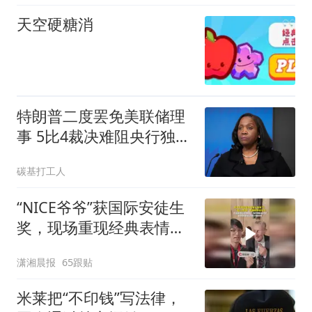
天空硬糖消
特朗普二度罢免美联储理
事 5比4裁决难阻央行独立
权之争
碳基打工人
“NICE爷爷”获国际安徒生
奖，现场重现经典表情
包，向中国粉丝问好
潇湘晨报
65跟贴
米莱把“不印钱”写法律，