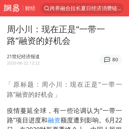
财经
跨界融合拉长夏日经济消费链条
拜登前列腺癌恶化
周小川：现在正是“一带一
“白海豚”逼近浙闽沿海
路”融资的好机会
四川宜宾5.5级地震后余震为何不断
2026年7月份居民消费价格同比上涨0.5%
21世纪经济报道
80
浙江海域将现5到8米巨浪到狂浪
2020-06-22 12:22
外国游客的“中国游三件套”火了
原标题：周小川：现在正是“一带一
以军士兵把枪口对准中国记者
路”融资的好机会
白海豚在海上打了个结
方桃子代言广告视频已下架
疫情蔓延全球，有一些论调认为“一带一
上海大部迎大暴雨
路”项目进度和
融资
额度遭到影响。6月22