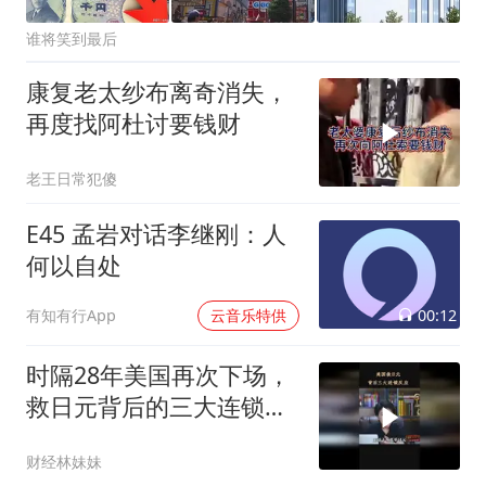
谁将笑到最后
康复老太纱布离奇消失，
再度找阿杜讨要钱财
老王日常犯傻
E45 孟岩对话李继刚：人
何以自处
00:12
有知有行App
云音乐特供
时隔28年美国再次下场，
救日元背后的三大连锁反
应
财经林妹妹