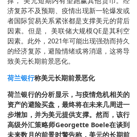
撑， 美元短期内有望跑赢其他货币。经
新疆一婚礼线上邀请引热议
济复苏不及预期、疫情出现新一轮爆发或
世界第1特鲁姆普斯诺克中国赛一轮游
者国际贸易关系紧张都是支撑美元的背后
美将每月供乌爱国者拦截导弹
因素。但是， 美联储大规模QE是其利空
云南一男子胃中取出180颗铁钉
因素。此外，2021年可能出现强劲而持久
以军士兵把枪口对准中国记者
的经济复苏，避险情绪或将消退，这将导
“开学三件套”全线暴涨
致美元长期前景恶化。
奋力开创中国式现代化建设新局面
荷兰银行
称美元长期前景恶化
荷兰银行的分析显示，与疫情危机相关的
资产的避险买盘，最终将在未来几周进一
步增加，并为美元提供支撑。然而，该行
高级外汇策略师Georgette Boele在谈到
未来数月的前景时警告称，美元的长期前