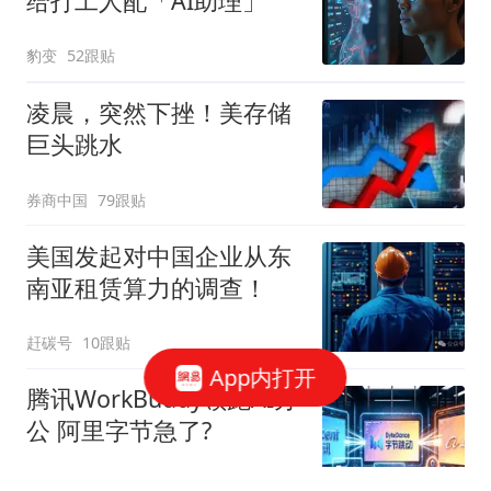
给打工人配「AI助理」
豹变
52跟贴
凌晨，突然下挫！美存储
巨头跳水
券商中国
79跟贴
美国发起对中国企业从东
南亚租赁算力的调查！
赶碳号
10跟贴
App内打开
腾讯WorkBuddy领跑AI办
公 阿里字节急了?
星火Ember
80跟贴