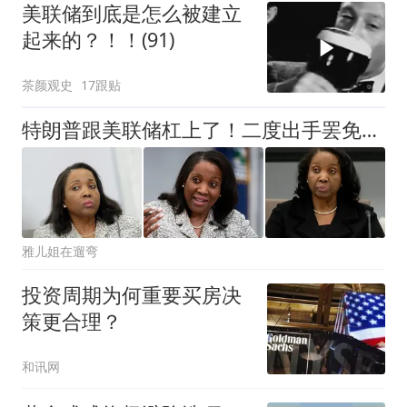
美联储到底是怎么被建立
起来的？！！(91)
茶颜观史
17跟贴
特朗普跟美联储杠上了！二度出手罢免美联储理事，独立央行悬了？
雅儿姐在遛弯
投资周期为何重要买房决
策更合理？
和讯网