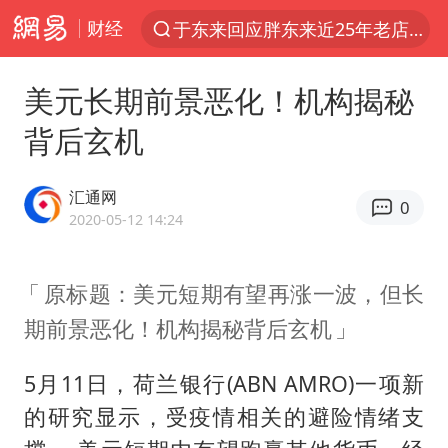
财经
上半年我国经营主体结构持续优化
俄称边境州遭乌大规模袭击已致13伤
美元长期前景恶化！机构揭秘
《披荆斩棘2026》阵容官宣
背后玄机
全球最大级别运输船通过长江大桥
白海豚北上或致京津冀暴雨
汇通网
0
10余省份将出现强风雨 局地特大暴雨
2020-05-12 14:24
国足U17与阿森纳决赛取消 并列冠军
原标题：美元短期有望再涨一波，但长
《龙餐馆》 冲奖
期前景恶化！机构揭秘背后玄机
构建更高水平的全民健身公共服务体系
上门女婿出轨女邻居多年被判重婚罪
5月11日，荷兰银行(ABN AMRO)一项新
香港刷新1884年以来最高气温纪录
的研究显示，受疫情相关的避险情绪支