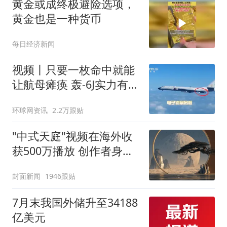
黄金或成终极避险选项，
黄金也是一种货币
每日经济新闻
视频丨只要一枚命中就能
让航母瘫痪 轰-6J实力有多
强？
环球网资讯
2.2万跟贴
"中式天庭"视频在海外收
获500万播放 创作者身份
披露
封面新闻
1946跟贴
7月末我国外储升至34188
亿美元