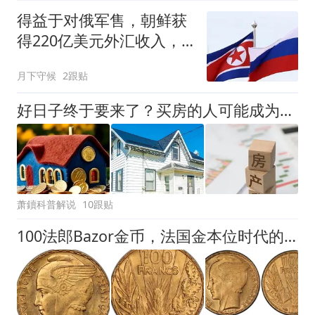
得益于对俄军售，朝鲜获
得220亿美元外汇收入，
专家：像中彩票
月下守候
2跟贴
好日子终于要来了？买房的人可能成为人生赢家，唱衰的人会哭吗
萧鑟科普解说
10跟贴
100法郎Bazor金币，法国金本位时代的最后挽歌