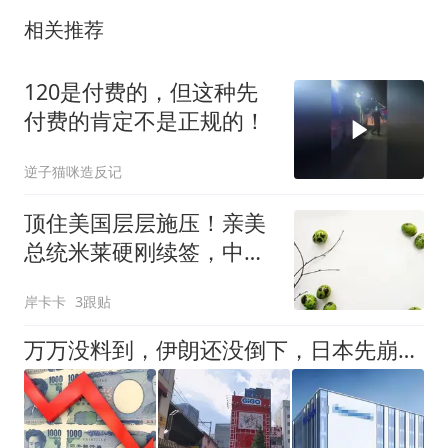
相关推荐
120是付费的，但这种先
付费的肯定不是正规的！
逆子猫咪造反记
顶住美国层层施压！亲美
总统米莱硬刚续签，中阿
货币互换到底有多硬核？
岸卡卡
3跟贴
万万没料到，伊朗还没倒下，日本先崩溃了，日专家：中国在搞鬼！