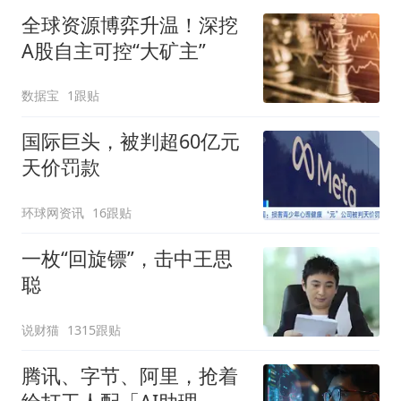
全球资源博弈升温！深挖
A股自主可控“大矿主”
数据宝
1跟贴
国际巨头，被判超60亿元
天价罚款
环球网资讯
16跟贴
一枚“回旋镖”，击中王思
聪
说财猫
1315跟贴
腾讯、字节、阿里，抢着