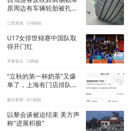
原周边有车辆轮胎被扎，
修理店铺换胎价格高达千
江西晨报
124跟贴
元，官方发布情况通报
U17女排世锦赛中国队取
得开门红
齐鲁壹点
12跟贴
“立秋的第一杯奶茶”又爆
单了，上海有门店排队超
500杯，店员：今天奶茶
极目新闻
321跟贴
店都很忙，要等2个多小
时
以黎会谈被迫结束 美方声
称"进展积极"