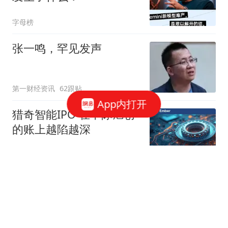
字母榜
张一鸣，罕见发声
第一财经资讯
62跟贴
App内打开
猎奇智能IPO 在中际旭创
的账上越陷越深
星火Ember
85跟贴
商务部：对美国合规性测
试公司采取反制措施
商务部网站