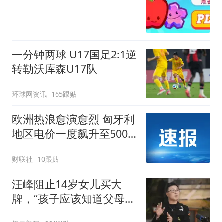
一分钟两球 U17国足2:1逆
转勒沃库森U17队
环球网资讯
165跟贴
欧洲热浪愈演愈烈 匈牙利
地区电价一度飙升至500
欧元/兆瓦时
财联社
10跟贴
汪峰阻止14岁女儿买大
牌，“孩子应该知道父母的
不易”，称自己买衣服80%