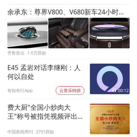
余承东：尊界V800、V680新车24小时大定突破3500台
齐鲁壹点
1.6万跟贴
E45 孟岩对话李继刚：人
何以自处
00:12
有知有行App
云音乐特供
费大厨"全国小炒肉大
王"称号被指凭视频评出
官方回应
中国新闻周刊
2751跟贴