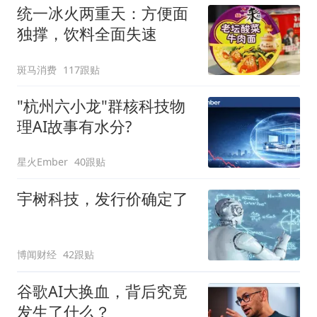
统一冰火两重天：方便面
独撑，饮料全面失速
斑马消费
117跟贴
"杭州六小龙"群核科技物
理AI故事有水分?
星火Ember
40跟贴
宇树科技，发行价确定了
博闻财经
42跟贴
谷歌AI大换血，背后究竟
发生了什么？