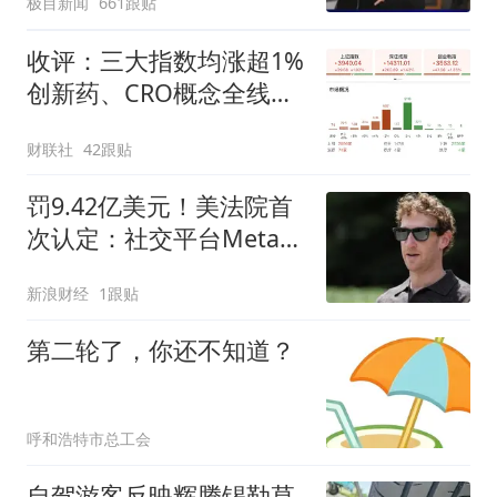
极目新闻
661跟贴
都在淘宝
收评：三大指数均涨超1%
创新药、CRO概念全线走
强
财联社
42跟贴
罚9.42亿美元！美法院首
次认定：社交平台Meta如
同“公共危害”
新浪财经
1跟贴
第二轮了，你还不知道？
呼和浩特市总工会
自驾游客反映辉腾锡勒草