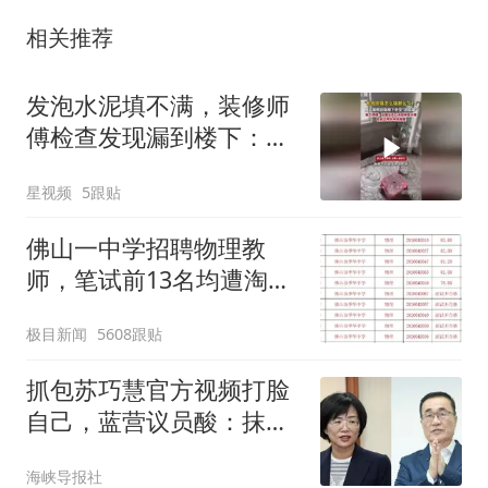
相关推荐
发泡水泥填不满，装修师
傅检查发现漏到楼下：出
风口未延伸到外墙
星视频
5跟贴
佛山一中学招聘物理教
师，笔试前13名均遭淘
汰？教育局：已叫停招
极目新闻
5608跟贴
聘，成立调查组全面核查
抓包苏巧慧官方视频打脸
自己，蓝营议员酸：抹黑
李四川又翻车
海峡导报社