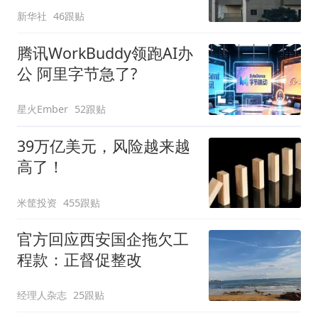
新华社
46跟贴
腾讯WorkBuddy领跑AI办
公 阿里字节急了?
星火Ember
52跟贴
39万亿美元，风险越来越
高了！
米筐投资
455跟贴
官方回应西安国企拖欠工
程款：正督促整改
经理人杂志
25跟贴