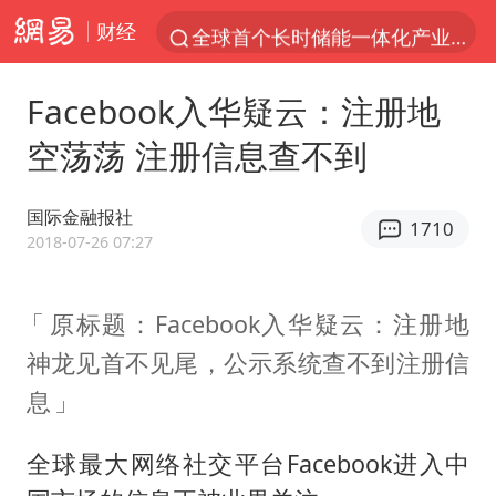
财经
全球首个长时储能一体化产业园量产
台风白海豚已进入24小时警戒线
Facebook入华疑云：注册地
“秋天的第一杯奶茶”6岁了
空荡荡 注册信息查不到
上海：台风白海豚或将带来龙卷风
四川宜宾市高县4.9级地震致1人死亡
国际金融报社
1710
38岁演员求职万岁山NPC成功
2018-07-26 07:27
国乒男单横滨冠军赛全军覆没
原标题：Facebook入华疑云：注册地
胡彦斌获《歌手2026》歌王
神龙见首不见尾，公示系统查不到注册信
U17国足三连胜晋级明日之星半决赛
息
胜宏科技：股票交易异常波动
中巨芯：上半年归母净利润1405.77万元
全球最大网络社交平台Facebook进入中