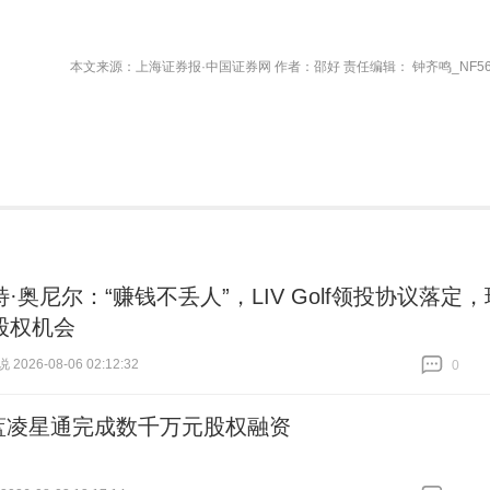
本文来源：上海证券报·中国证券网 作者：邵好 责任编辑： 钟齐鸣_NF56
·奥尼尔：“赚钱不丢人”，LIV Golf领投协议落定，
股权机会
026-08-06 02:12:32
0
跟贴
0
蓝凌星通完成数千万元股权融资