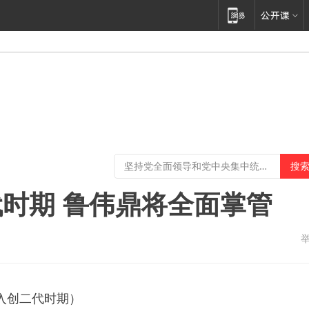
时期 鲁伟鼎将全面掌管
入创二代时期）