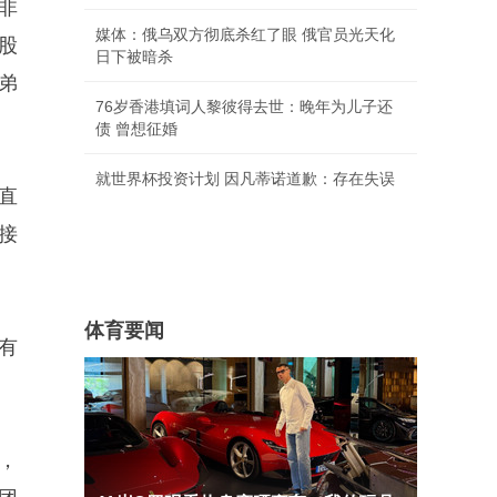
非
媒体：俄乌双方彻底杀红了眼 俄官员光天化
股
日下被暗杀
弟
76岁香港填词人黎彼得去世：晚年为儿子还
债 曾想征婚
就世界杯投资计划 因凡蒂诺道歉：存在失误
直
接
体育要闻
有
，