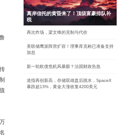
离岸信托的黄昏来了！顶级富豪排队补
税
再次炸场，梁文锋的克制与代价
鲁
美联储鹰派阵营扩容！理事库克称已准备支持
加息
新一轮欧债危机风暴眼？法国财政告急
传
制
道指再创新高，存储双雄盘后跳水，SpaceX
暴跌超13%，黄金大涨收复4200美元
值
万
名