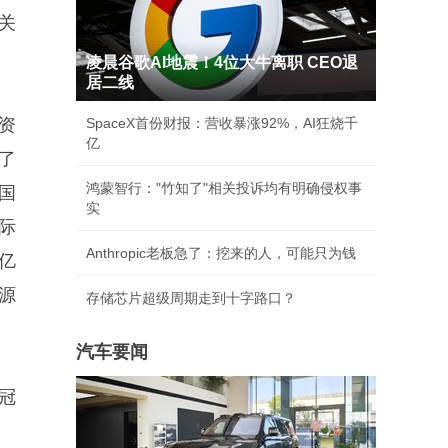
关
凌晨谷歌AI地震！4位大牛离职 CEO退
居二线
资
SpaceX首份财报：营收暴涨92%，AI狂烧千
亿
了
鸿蒙智行："竹知了"相关投诉均有明确侵权事
国
实
际
Anthropic老板急了：挖来的人，可能只为钱
亿
源
存储芯片超级周期走到十字路口？
汽车要闻
冠
。