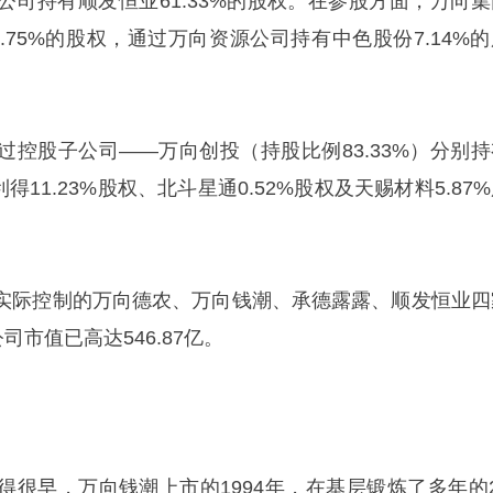
公司持有顺发恒业61.33%的股权。在参股方面，万向集
.75%的股权，通过万向资源公司持有中色股份7.14%的
过控股子公司——万向创投（持股比例83.33%）分别持
得11.23%股权、北斗星通0.52%股权及天赐材料5.87
实际控制的万向德农、万向钱潮、承德露露、顺发恒业四
市值已高达546.87亿。
得很早，万向钱潮上市的1994年，在基层锻炼了多年的2