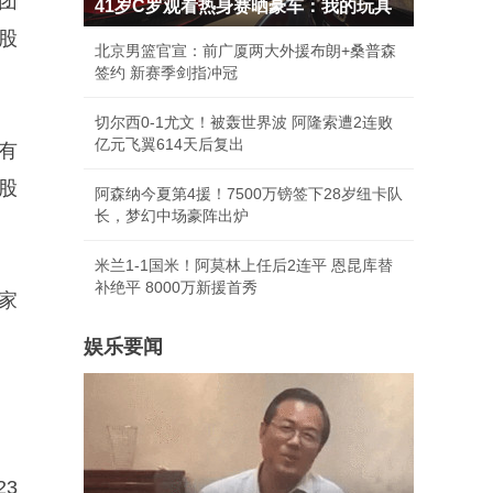
团
41岁C罗观看热身赛晒豪车：我的玩具
股
北京男篮官宣：前广厦两大外援布朗+桑普森
签约 新赛季剑指冲冠
切尔西0-1尤文！被轰世界波 阿隆索遭2连败
亿元飞翼614天后复出
有
%股
阿森纳今夏第4援！7500万镑签下28岁纽卡队
长，梦幻中场豪阵出炉
米兰1-1国米！阿莫林上任后2连平 恩昆库替
补绝平 8000万新援首秀
家
娱乐要闻
3