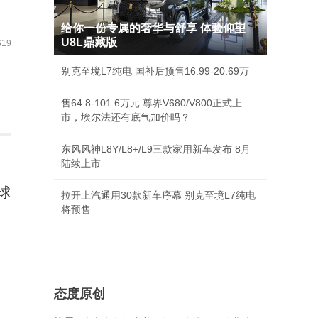
给你一份专属的奢华与舒享 体验仰望
U8L鼎藏版
19
别克至境L7纯电 国补后预售16.99-20.69万
售64.8-101.6万元 尊界V680/V800正式上
市，埃尔法还有底气加价吗？
东风风神L8Y/L8+/L9三款家用新车发布 8月
陆续上市
球
拉开上汽通用30款新车序幕 别克至境L7纯电
将预售
态度原创