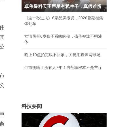
卓伟爆料天王巨星有私生子，真假难辨
《这一秒过火》6家品牌撤资，2026暑期档集
体翻车
伟
女演员带6岁孩子看蜘蛛侠，孩子被泼不明液
其
体
公
晚上10点拍完戏不回家，关晓彤直奔网球场
邹市明瞒了所有人7年！冉莹颖根本不是主谋
市
公
科技要闻
巨
逝