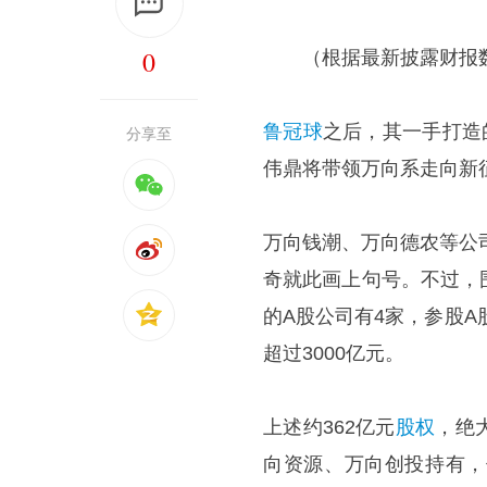
0
（根据最新披露财报数
鲁冠球
之后，其一手打造
分享至
伟鼎将带领万向系走向新
万向钱潮、万向德农等公
奇就此画上句号。不过，
的A股公司有4家，参股A
超过3000亿元。
上述约362亿元
股权
，绝
向资源、万向创投持有，