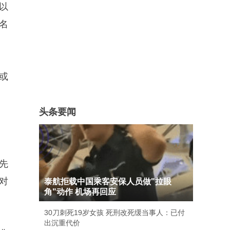
以
名
或
头条要闻
先
对
泰航拒载中国乘客安保人员做"拉眼
角"动作 机场再回应
30刀刺死19岁女孩 死刑改死缓当事人：已付
出沉重代价