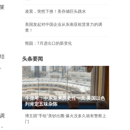
莱
凌晨，突然下挫！美存储巨头跳水
美国发起对中国企业从东南亚租赁算力的调
查！
熊园：7月进出口的新变化
结
头条要闻
、
牛弹琴：中东迎来历史性一天 美国以色
列肯定五味杂陈
调
博主因"手绘"美钞出圈 爆火没多久就有警察上
门
，