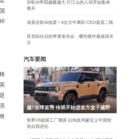
走
谷歌AI帝国越建越大 打江山的人却开始集体
离开
国
环
凌晨谷歌AI地震！4位大牛离职 CEO退居二线
库克卸任后的苹果发布会，哪些硬件最值得关
注
汽车要闻
格
为英
是
否
越7全球首秀 传祺开始进攻方盒子越野
将
智界V9超级工厂溯源 以纯血鸿蒙定义中国智
造自我进化