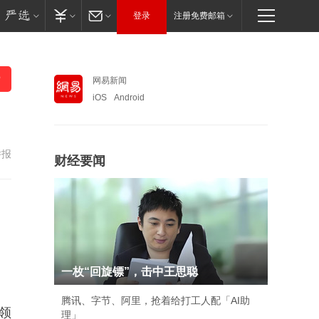
登录
注册免费邮箱
网易新闻
iOS
Android
举报
财经要闻
一枚“回旋镖”，击中王思聪
腾讯、字节、阿里，抢着给打工人配「AI助
领
理」