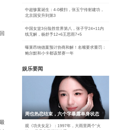
中超惨案诞生：4-0横扫，张玉宁传射建功，
北京国安升到第3
中国女篮3分险胜世界第八，张子宇24+11内
回
线无解，杨舒予12+6王思雨7+5
曝莱昂纳德案预计协商和解！名嘴要求重罚：
鲍尔默和小卡都该禁赛一年
娱乐要闻
周也热恋结束，六个字暴露单身状态
最
观《功夫女足》：1997年，大雨里两个“火