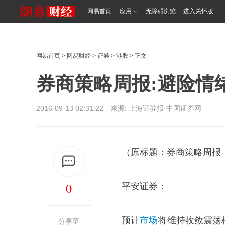
网易首页
应用
无障碍浏览
进入关怀版
网易首页
>
网易财经
>
证券
>
港股
> 正文
券商策略周报:避险情
2016-09-13 02:31:22 来源:
上海证券报·中国证券网
（原标题：券商策略周报
0
平安证券：
预计
市场
将维持收敛震荡
分享至