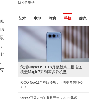
链价值重估
艺术
本地
教育
手机
健康
现
5
最
）；
；个
）。
荣耀MagicOS 10 8月更新第二批推送：
有
覆盖Magic7系列等多款机型
iQOO Neo11至尊版预热，下周更多信息公
布！
OPPO万级大电池新机开售，2199元起！