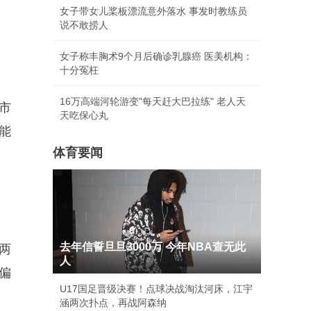
女子带女儿桨板漂流意外落水 事发时教练员
说不敢捞人
女子称丰胸术9个月后确诊乳腺癌 医美机构：
十分冤枉
16万高端河轮游变"每天赶大巴拉练" 老人天
市
天吃保心丸
能
体育要闻
去年信誓旦旦3000万 今年NBA查无此
两
人
偏
U17国足晋级决赛！点球决战淘汰河床，江宇
涵两次扑点，再战阿森纳