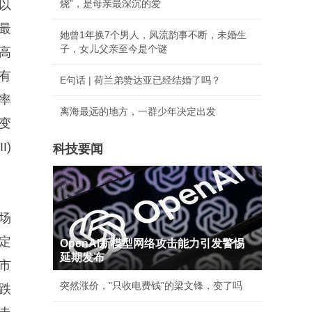
月以
烧”，是母亲最深沉的爱
，最
她曾1年换7个男人，风流韵事不断，未婚生
子，女儿父亲至今是个谜
高
有
E句话 | 荷兰弟赞达亚已经结婚了吗？
率
离海最远的地方，一群少年决定出发
变
I)
科技要闻
场
定
OpenAI新模型网络攻击能力引发警惕
延期发布
市
突然涨价，"只收电费钱"的梁文锋，变了吗
跌