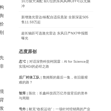
10万级大满配 双C位的东风风神L8Y可以无脑
冲
构
舆
新增激光雷达/标配自适应悬架 全新深蓝S05
售11.59万起
价
别
超长轴距可选激光雷达 东风日产NX7申报图
曝光
态度原创
先
态℃
| 对话深势科技柯国霖：AI for Science是
非
实现AGI的必经之路
。
后厂村体工队
| 詹姆斯的最后一集，依旧最艰
难的路？
境
智库
| 陈欣：长鑫科技四万亿市值背后的资本
与周期
背
发
号外
| 耐克“收权运动”：一场针对经销商的产业