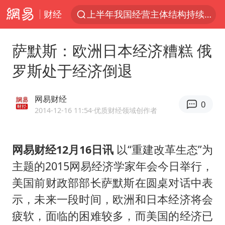
财经
上半年我国经营主体结构持续优化
白海豚对华东华北影响会大于巴威
萨默斯：欧洲日本经济糟糕 俄
于东来回应胖东来近25年老店年底关闭
罗斯处于经济倒退
《披荆斩棘2026》阵容官宣
全球最大级别运输船通过长江大桥
网易财经
0
独闯南太行的失联女生最后轨迹已确认
2014-12-16 11:54
·优质财经领域创作者
上海全力守护市民“菜篮子”
网易财经12月16日讯
以“重建改革生态”为
国足U17与阿森纳决赛取消 并列冠军
主题的2015网易经济学家年会今日举行，
白海豚北上或致京津冀暴雨
美国前财政部部长萨默斯在圆桌对话中表
构建更高水平的全民健身公共服务体系
示，未来一段时间，欧洲和日本经济将会
上门女婿出轨女邻居多年被判重婚罪
疲软，面临的困难较多，而美国的经济已