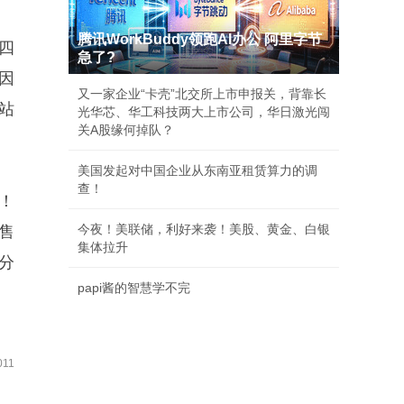
腾讯WorkBuddy领跑AI办公 阿里字节
四
急了?
因
又一家企业“卡壳”北交所上市申报关，背靠长
站
光华芯、华工科技两大上市公司，华日激光闯
关A股缘何掉队？
美国发起对中国企业从东南亚租赁算力的调
查！
！
今夜！美联储，利好来袭！美股、黄金、白银
售
集体拉升
分
papi酱的智慧学不完
11