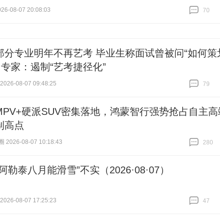
6-08-07 20:08:03
70
跟贴
70
部分专业明年不再艺考 毕业生称面试曾被问“如何策
 专家：遏制“艺考捷径化”
26-08-07 09:48:25
79
跟贴
79
MPV+硬派SUV密集落地，鸿蒙智行强势抢占自主高
制高点
026-08-07 10:18:43
280
跟贴
280
阿勒泰八月能滑雪”不实（2026·08·07）
26-08-07 17:25:23
47
跟贴
47