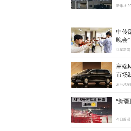
新华社 202
中传
晚会”
红星新闻 20
高端
市场
澎湃汽车圈 2
“新疆
今日辟谣 20