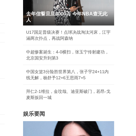
去年信誓旦旦3000万 今年NBA查无此
人
U17国足晋级决赛！点球决战淘汰河床，江宇
涵两次扑点，再战阿森纳
中超惨案诞生：4-0横扫，张玉宁传射建功，
北京国安升到第3
中国女篮3分险胜世界第八，张子宇24+11内
线无解，杨舒予12+6王思雨7+5
拜仁2-1维拉，金玟哉、迪亚斯破门，若昂-戈
麦斯扳回一城
娱乐要闻