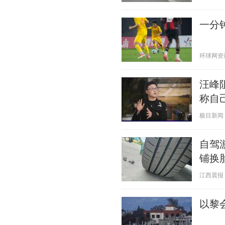
一分钟
环球网资讯 2
汪峰
称自
极目新闻 20
自驾
铺换
江西晨报 20
以黎