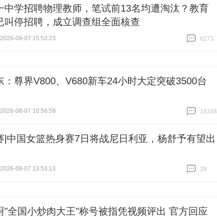
一中学招聘物理教师，笔试前13名均遭淘汰？教育
已叫停招聘，成立调查组全面核查
26-08-07 15:53:23
6273
跟贴
6273
：尊界V800、V680新车24小时大定突破3500台
26-08-07 10:56:59
18334
跟贴
18334
赛|中国女篮热身赛7日将战尼日利亚，杨舒予有望出
26-08-07 13:53:13
28
跟贴
28
厨"全国小炒肉大王"称号被指凭视频评出 官方回应