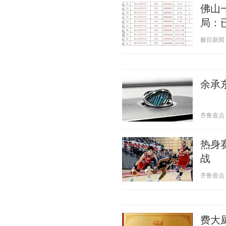
佛山
局：
极目新闻 20
余承东
齐鲁壹点 20
热身
战
齐鲁壹点 20
费大