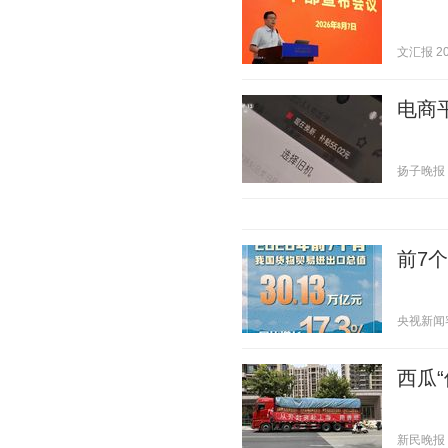
文汇报 202
电商
扬子晚报 20
前7
央视新闻客户
西瓜“
新民晚报 20