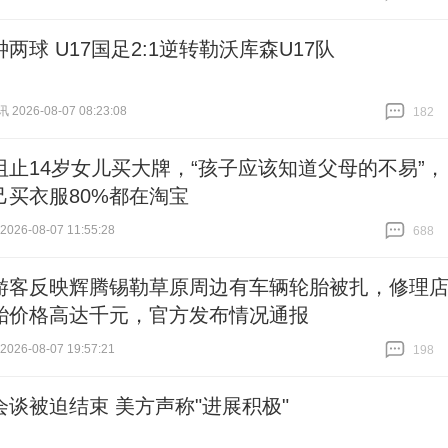
跟贴
61
两球 U17国足2:1逆转勒沃库森U17队
026-08-07 08:23:08
182
跟贴
182
阻止14岁女儿买大牌，“孩子应该知道父母的不易”，
己买衣服80%都在淘宝
26-08-07 11:55:28
688
跟贴
688
游客反映辉腾锡勒草原周边有车辆轮胎被扎，修理
胎价格高达千元，官方发布情况通报
26-08-07 19:57:21
198
跟贴
198
会谈被迫结束 美方声称"进展积极"