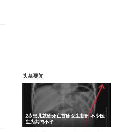
头条要闻
2岁患儿就诊死亡首诊医生获刑 不少医
生为其鸣不平