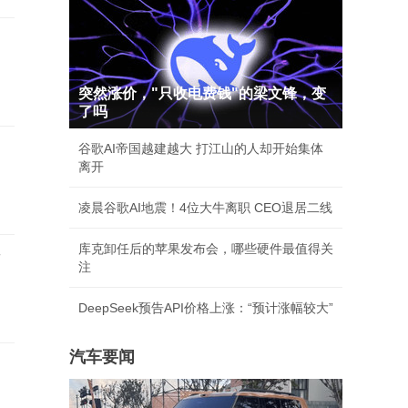
突然涨价，"只收电费钱"的梁文锋，变
了吗
谷歌AI帝国越建越大 打江山的人却开始集体
离开
凌晨谷歌AI地震！4位大牛离职 CEO退居二线
库克卸任后的苹果发布会，哪些硬件最值得关
店
注
DeepSeek预告API价格上涨：“预计涨幅较大”
汽车要闻