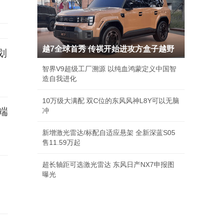
越7全球首秀 传祺开始进攻方盒子越野
划
智界V9超级工厂溯源 以纯血鸿蒙定义中国智
造自我进化
10万级大满配 双C位的东风风神L8Y可以无脑
端
冲
新增激光雷达/标配自适应悬架 全新深蓝S05
售11.59万起
超长轴距可选激光雷达 东风日产NX7申报图
曝光