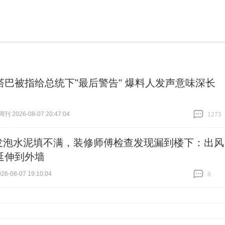
塔巴被指给总统下"最后警告" 爆料人发声意味深长
 2026-08-07 20:47:04
1273
跟贴
1273
发泡水泥填不满，装修师傅检查发现漏到楼下：出风
延伸到外墙
6-08-07 19:10:04
8
跟贴
8