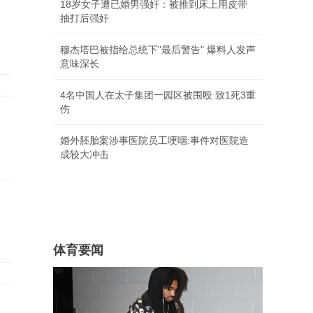
18岁女子遭已婚男强奸：被推到床上用皮带
抽打后强奸
穆杰塔巴被指给总统下"最后警告" 爆料人发声
意味深长
4名中国人在太子集团一园区被围殴 致1死3重
伤
婚外胚胎案涉事医院员工哽咽:事件对医院造
成较大冲击
体育要闻