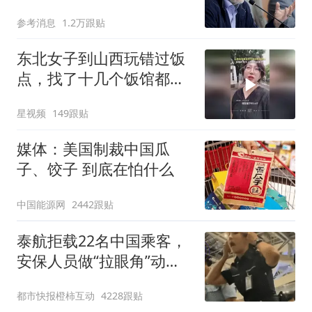
难"
参考消息
1.2万跟贴
东北女子到山西玩错过饭
点，找了十几个饭馆都没
开门：午休到几点
星视频
149跟贴
媒体：美国制裁中国瓜
子、饺子 到底在怕什么
中国能源网
2442跟贴
泰航拒载22名中国乘客，
安保人员做“拉眼角”动
作，泰国机场最新回应：
都市快报橙柿互动
4228跟贴
拒绝登机决定由航司作