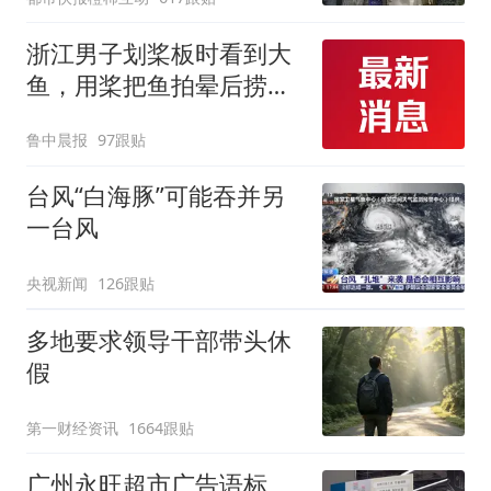
含金量还在持续上升
浙江男子划桨板时看到大
鱼，用桨把鱼拍晕后捞
起；当事人：鱼重7斤6
鲁中晨报
97跟贴
两，做成红烧辣子鱼块，
味道很好
台风“白海豚”可能吞并另
一台风
央视新闻
126跟贴
多地要求领导干部带头休
假
第一财经资讯
1664跟贴
广州永旺超市广告语标