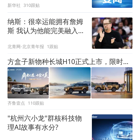
新华社
310跟贴
纳斯：很幸运能拥有詹姆
斯 我认为他能完美融入球
队
北青网-北京青年报
1跟贴
方盒子新物种长城H10正式上市，限时换新价20.18万元起
齐鲁壹点
110跟贴
"杭州六小龙"群核科技物
理AI故事有水分?