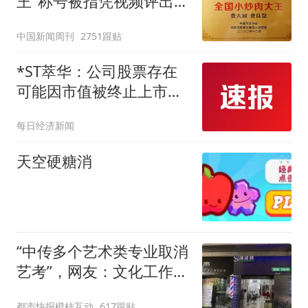
王"称号被指凭视频评出
官方回应
中国新闻周刊
2751跟贴
*ST萃华：公司股票存在
可能因市值被终止上市的
风险
每日经济新闻
天空硬糖消
“中传多个艺术类专业取消
艺考”，网友：文化工作者
一定要有文化，这句话的
都市快报橙柿互动
617跟贴