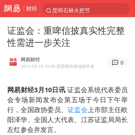
财经
昆明石林火把节
外交部发言人就广岛核爆81周年等答记者问
证监会：重啤信披真实性完整
我国编制完成新版全月地质图
性需进一步关注
胡塞武装袭扰红海航运行动升级
郑国霖回应去景区上班被保安拦下
网易财经
0
80后女柜员逆袭成4200亿银行副行长
2012-03-10 16:40
·优质财经领域创作者
感觉全东北都在等7号
网易财经3月10日讯
证监会系统代表委员
扎哈罗娃批广岛市长不提美国原子弹
会专场新闻发布会第五场于今日下午举
泰国一女公务员妆容引争议 本人回应
行，全国政协委员、
证监会
上市部主任欧
多地要求领导干部带头休假
阳泽华、全国人大代表、江苏证监局局长
女子利用漏洞0元薅走3000多件家电
左红参会并发言。