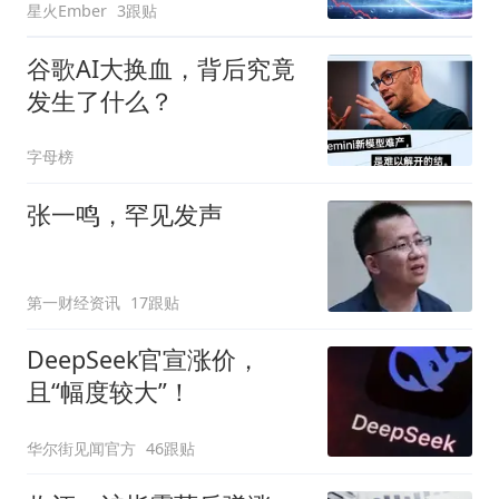
星火Ember
3跟贴
谷歌AI大换血，背后究竟
发生了什么？
字母榜
张一鸣，罕见发声
第一财经资讯
17跟贴
DeepSeek官宣涨价，
且“幅度较大”！
华尔街见闻官方
46跟贴