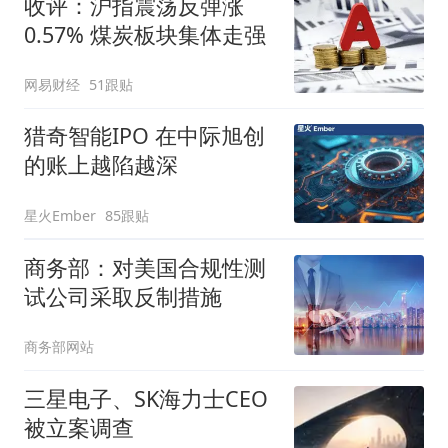
收评：沪指震荡反弹涨
0.57% 煤炭板块集体走强
网易财经
51跟贴
猎奇智能IPO 在中际旭创
的账上越陷越深
星火Ember
85跟贴
商务部：对美国合规性测
试公司采取反制措施
商务部网站
三星电子、SK海力士CEO
被立案调查