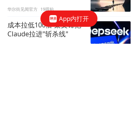
华尔街见闻官方
19跟贴
App内打开
成本拉低100倍 梁文锋把
Claude拉进"斩杀线"
字母榜
54跟贴
美国盯上了中国光模块
观察者网
37跟贴
国家邮政局依法对申通快
递有限公司立案调查
国家邮政局网站
50跟贴