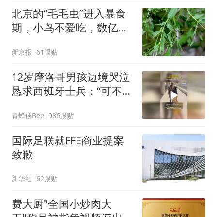
出；亲历者：曾承诺免费
北京的“毛毛虫”进入暴食
改签但没兑现
期，小鸟不爱吃，数亿头
小蜂迎战
新京报
61跟贴
12岁摩洛哥男孩边境哭泣
恳求西班牙士兵：“可不可
以不要把我遣返回国”
青蜂侠Bee
986跟贴
国际足联就FFE商业提案
致歉
新华社
62跟贴
费大厨"全国小炒肉大