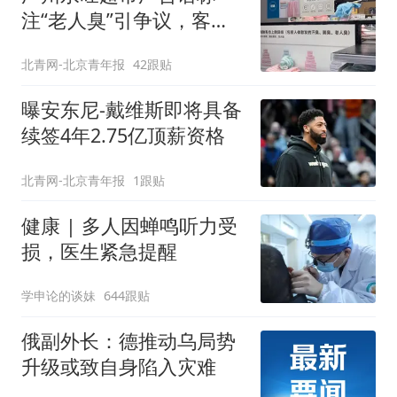
注“老人臭”引争议，客服
回应
北青网-北京青年报
42跟贴
曝安东尼-戴维斯即将具备
续签4年2.75亿顶薪资格
北青网-北京青年报
1跟贴
健康 | 多人因蝉鸣听力受
损，医生紧急提醒
学申论的谈妹
644跟贴
俄副外长：德推动乌局势
升级或致自身陷入灾难