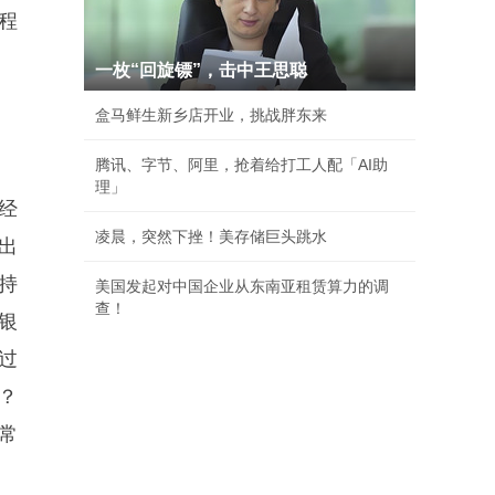
程
一枚“回旋镖”，击中王思聪
盒马鲜生新乡店开业，挑战胖东来
腾讯、字节、阿里，抢着给打工人配「AI助
理」
经
凌晨，突然下挫！美存储巨头跳水
出
持
美国发起对中国企业从东南亚租赁算力的调
查！
银
过
？
常