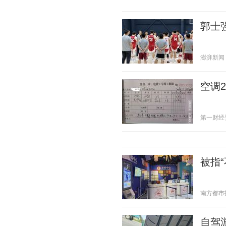
郭士
澎湃新闻 20
空调
第一财经资讯
被指
南方都市报 2
自驾