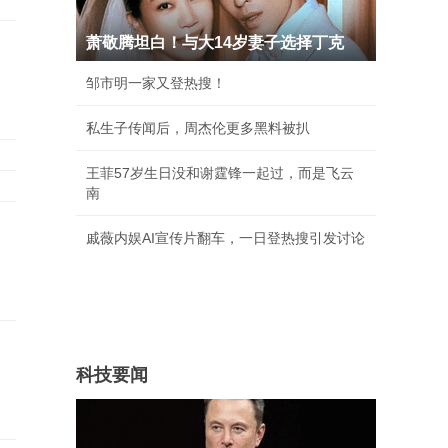
萧敬腾坦白！与大14岁妻子选择丁克
邹市明一家又登热搜！
私生子传闻后，周杰伦更多黑料被扒
王菲57岁生日没和谢霆锋一起过，而是飞云
南
戚薇内娱AI宣传片翻车，一日登热搜引发讨论
科技要闻