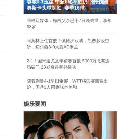
蓉城0-1玉昆 中超6轮不胜仍13分领跑
奥斯卡头球制胜+赛季16球
阿根廷媒体：梅西父亲已于7日晚去世，享年
68岁
阿莫林上任首败！佩德罗双响，凯赛多凌空
斩，切尔西3-0大胜AC米兰
2-1！国米送尤文季前赛首败 5000万飞翼连
场破门 23岁奇兵替补建功
随着蒯曼4-1早田希娜，WTT横滨赛四强出
炉，国乒3人围剿张本美和
娱乐要闻