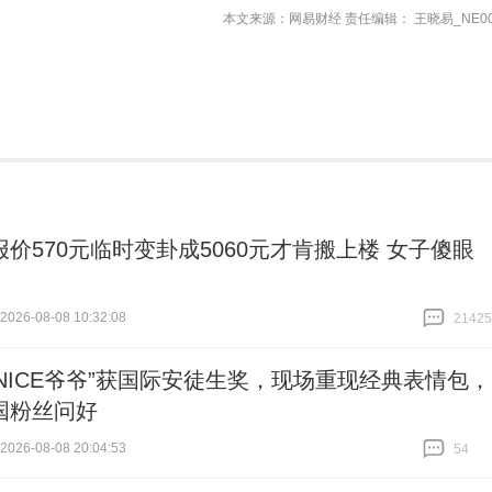
本文来源：网易财经 责任编辑： 王晓易_NE00
报价570元临时变卦成5060元才肯搬上楼 女子傻眼
26-08-08 10:32:08
21425
跟贴
21425
“NICE爷爷”获国际安徒生奖，现场重现经典表情包，
国粉丝问好
26-08-08 20:04:53
54
跟贴
54