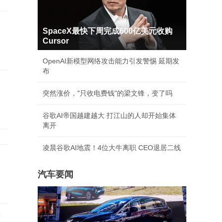
SpaceX最快下周完成600亿美元收购
Cursor
OpenAI新模型网络攻击能力引发警惕 延期发
布
突然涨价，"只收电费钱"的梁文锋，变了吗
谷歌AI帝国越建越大 打江山的人却开始集体
离开
凌晨谷歌AI地震！4位大牛离职 CEO退居二线
汽车要闻
店