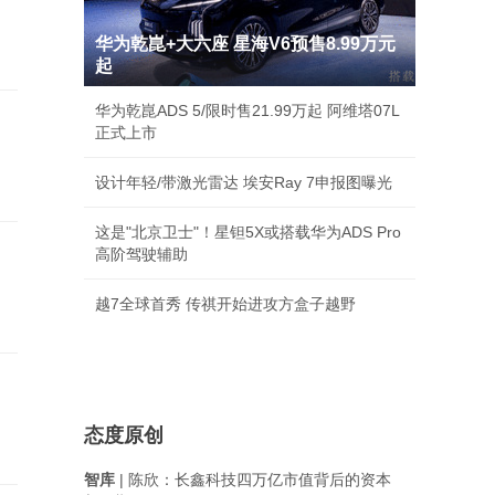
华为乾崑+大六座 星海V6预售8.99万元
起
华为乾崑ADS 5/限时售21.99万起 阿维塔07L
正式上市
设计年轻/带激光雷达 埃安Ray 7申报图曝光
这是"北京卫士"！星钽5X或搭载华为ADS Pro
高阶驾驶辅助
越7全球首秀 传祺开始进攻方盒子越野
态度原创
智库
| 陈欣：长鑫科技四万亿市值背后的资本