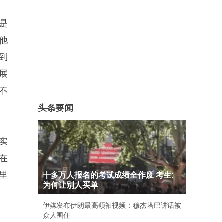
是
他
到
展
不
头条要闻
实
在
里
十多万人报名的考试成绩全作废 考生:
为何让别人买单
伊媒发布伊朗最高领袖视频：穆杰塔巴讲话被
众人围住