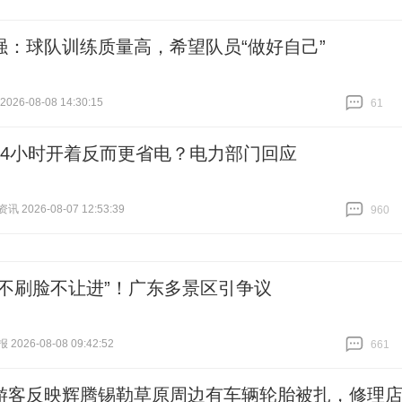
强：球队训练质量高，希望队员“做好自己”
26-08-08 14:30:15
61
跟贴
61
24小时开着反而更省电？电力部门回应
 2026-08-07 12:53:39
960
跟贴
960
“不刷脸不让进”！广东多景区引争议
026-08-08 09:42:52
661
跟贴
661
游客反映辉腾锡勒草原周边有车辆轮胎被扎，修理