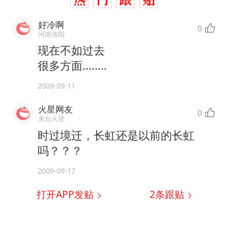
《龙餐馆》 冲奖
上门女婿出轨女邻居多年被判重婚罪
好冷啊
0
河南洛阳
构建更高水平的全民健身公共服务体系
现在不如过去
韩军前线部队连曝丑闻
很多方面........
奋力开创中国式现代化建设新局面
2009-09-11
火星网友
0
来自火星
时过境迁，长虹还是以前的长虹
吗？？？
2009-09-17
打开APP发贴
2
条跟贴