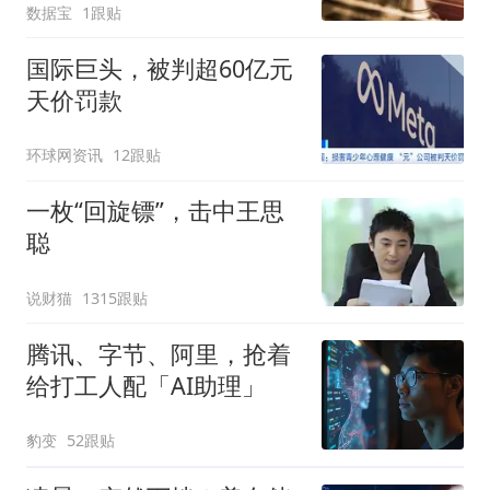
数据宝
1跟贴
国际巨头，被判超60亿元
天价罚款
环球网资讯
12跟贴
一枚“回旋镖”，击中王思
聪
说财猫
1315跟贴
腾讯、字节、阿里，抢着
给打工人配「AI助理」
豹变
52跟贴