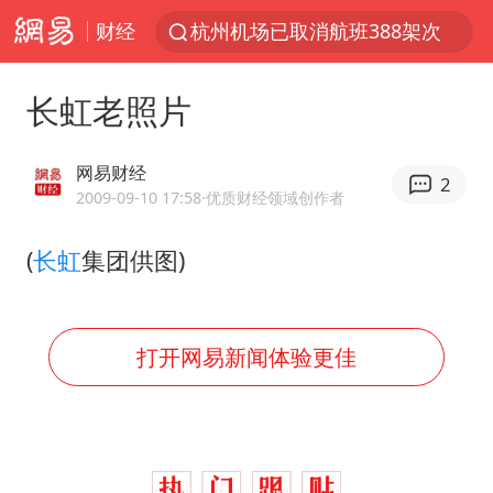
财经
杭州机场已取消航班388架次
于东来回应胖东来近25年老店年底关闭
长虹老照片
浙江省委书记：该停下的坚决停下来
中国籍豪华游艇富商之子在泰国被杀
网易财经
2
白海豚北上或致京津冀暴雨
2009-09-10 17:58
·优质财经领域创作者
美将每月供乌爱国者拦截导弹
(
长虹
集团供图)
国足U17与阿森纳决赛取消 并列冠军
10余省份将出现强风雨 局地特大暴雨
打开网易新闻体验更佳
世界第1特鲁姆普斯诺克中国赛一轮游
中国第1高楼阻尼器摆动明显
新疆一婚礼线上邀请引热议