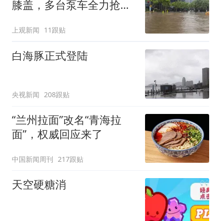
膝盖，多台泵车全力抢
排，建议市民尽量避免附
上观新闻
11跟贴
近出行
白海豚正式登陆
央视新闻
208跟贴
“兰州拉面”改名“青海拉
面”，权威回应来了
中国新闻周刊
217跟贴
天空硬糖消