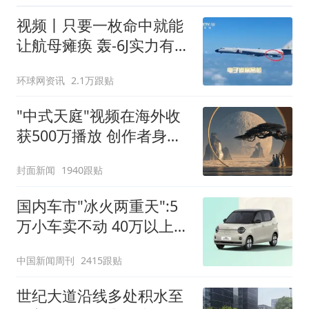
视频丨只要一枚命中就能
让航母瘫痪 轰-6J实力有多
强？
环球网资讯
2.1万跟贴
"中式天庭"视频在海外收
获500万播放 创作者身份
披露
封面新闻
1940跟贴
国内车市"冰火两重天":5
万小车卖不动 40万以上的
抢购
中国新闻周刊
2415跟贴
世纪大道沿线多处积水至