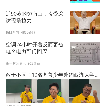
近90岁的钟南山，接受采
访现场拉力
极目新闻
4835跟贴
空调24小时开着反而更省
电？电力部门回应
第一财经资讯
963跟贴
敢于不同！10名齐鲁少年赴约西湖大学！他们是谁？为何而选？