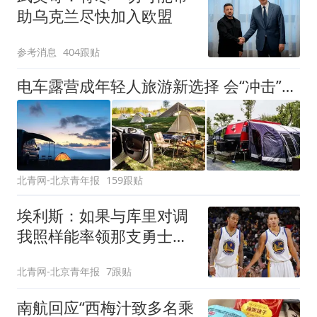
助乌克兰尽快加入欧盟
参考消息
404跟贴
电车露营成年轻人旅游新选择 会“冲击”传统住宿业吗？
北青网-北京青年报
159跟贴
埃利斯：如果与库里对调
我照样能率领那支勇士取
得现在的成就
北青网-北京青年报
7跟贴
南航回应“西梅汁致多名乘