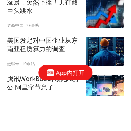
凌晨，突然下挫！美存储
巨头跳水
券商中国
79跟贴
美国发起对中国企业从东
南亚租赁算力的调查！
赶碳号
10跟贴
App内打开
腾讯WorkBuddy领跑AI办
公 阿里字节急了?
星火Ember
80跟贴
39万亿美元，风险越来越
高了！