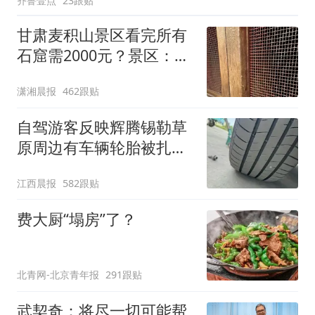
齐鲁壹点
23跟贴
甘肃麦积山景区看完所有
石窟需2000元？景区：部
分石窟受特别保护，游客
潇湘晨报
462跟贴
可按需买
自驾游客反映辉腾锡勒草
原周边有车辆轮胎被扎，
修理店铺换胎价格高达千
江西晨报
582跟贴
元，官方发布情况通报
费大厨“塌房”了？
北青网-北京青年报
291跟贴
武契奇：将尽一切可能帮