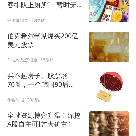
客排队上厕所”：暂时无法
核查是否发放西梅汁
中国能源网
32跟贴
伯克希尔罕见爆买200亿
美元股票
21世纪经济报道
68跟贴
买不起房子、股票涨
70％，一个韩国90后
的“突围”
华夏时报
38跟贴
全球资源博弈升温！深挖
A股自主可控“大矿主”