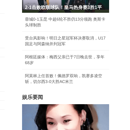
2-1击败欧联球队！皇马热身赛3胜1平
蓉城0-1玉昆 中超6轮不胜仍13分领跑 奥斯卡
头球制胜
受台风影响！明日之星冠军杯决赛取消，U17
国足与阿森纳并列冠军
阿根廷媒体：梅西父亲已于7日晚去世，享年
68岁
阿莫林上任首败！佩德罗双响，凯赛多凌空
斩，切尔西3-0大胜AC米兰
娱乐要闻