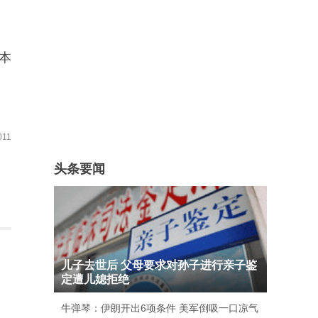
本
11
头条要闻
儿子去世后 父母要求对孙子进行亲子鉴
定遭儿媳拒绝
牛弹琴：伊朗开出6项条件 美军倒吸一口凉气