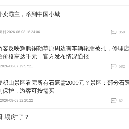
外卖霸主，杀到中国小城
 2026-08-08 18:24:06
359
跟贴
359
游客反映辉腾锡勒草原周边有车辆轮胎被扎，修理
胎价格高达千元，官方发布情况通报
26-08-07 19:57:21
582
跟贴
582
麦积山景区看完所有石窟需2000元？景区：部分石
别保护，游客可按需买
26-08-09 12:20:22
82
跟贴
82
厨“塌房”了？