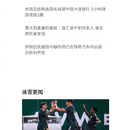
外国总统刚改国名就请中国大使骑行 1小时绕
国境线1圈
重大刑案嫌犯被抓：逃亡途中刺伤多人 偷东
西吃被发现
伊朗总统被指与穆杰塔巴在昏暗汽车内会面
仅听到声音
体育要闻