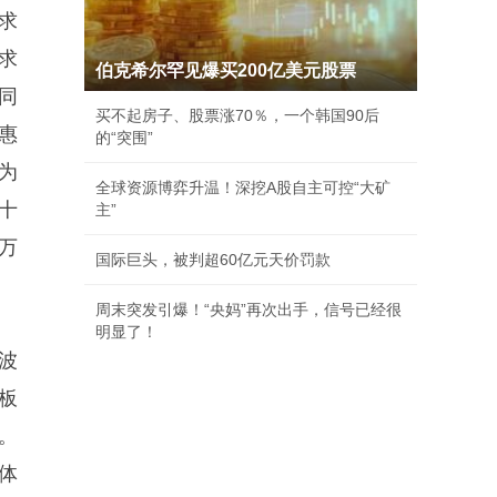
求
求
伯克希尔罕见爆买200亿美元股票
同
买不起房子、股票涨70％，一个韩国90后
惠
的“突围”
为
全球资源博弈升温！深挖A股自主可控“大矿
十
主”
万
国际巨头，被判超60亿元天价罚款
周末突发引爆！“央妈”再次出手，信号已经很
明显了！
波
板
。
体