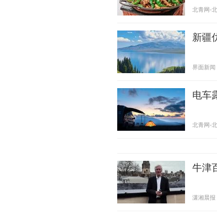
北青网-北京
新疆
界面新闻 20
电车
北青网-北京
牛津
潇湘晨报 20