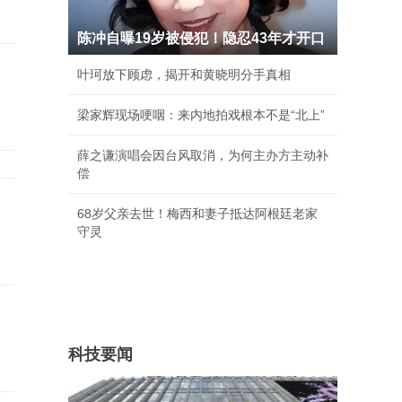
陈冲自曝19岁被侵犯！隐忍43年才开口
叶珂放下顾虑，揭开和黄晓明分手真相
梁家辉现场哽咽：来内地拍戏根本不是“北上”
薛之谦演唱会因台风取消，为何主办方主动补
偿
68岁父亲去世！梅西和妻子抵达阿根廷老家
守灵
科技要闻