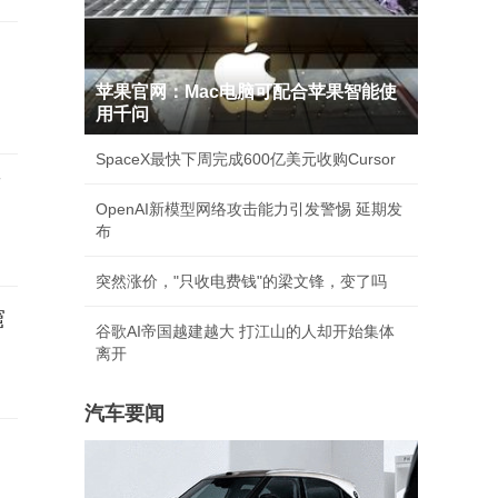
苹果官网：Mac电脑可配合苹果智能使
用千问
SpaceX最快下周完成600亿美元收购Cursor
店
OpenAI新模型网络攻击能力引发警惕 延期发
布
突然涨价，"只收电费钱"的梁文锋，变了吗
窟
谷歌AI帝国越建越大 打江山的人却开始集体
离开
汽车要闻