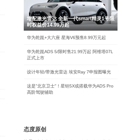
增配激光雷达 全新一代smart精灵1号限
时权益价14.99万起
华为乾崑+大六座 星海V6预售8.99万元起
华为乾崑ADS 5/限时售21.99万起 阿维塔07L
正式上市
设计年轻/带激光雷达 埃安Ray 7申报图曝光
这是"北京卫士"！星钽5X或搭载华为ADS Pro
高阶驾驶辅助
态度原创