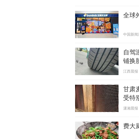
全球
中国新闻周刊
自驾
铺换
江西晨报 20
甘肃
受特
潇湘晨报 20
费大