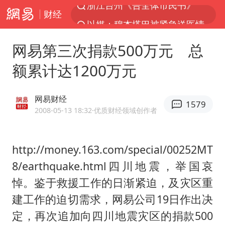
财经
以媒：穆杰塔巴被紧急送医情况危急
多所高校取消艺考
网易第三次捐款500万元 总
云南一地村民过火把节意外灼伤16人
额累计达1200万元
名记：凯文·乐福有意加盟76人
泰国初中生饮弹自尽前开了26枪
网易财经
1579
22岁女生独闯南太行失联12天
2008-05-13 18:32
·优质财经领域创作者
用AI造出新病毒意味着什么
http://money.163.com/special/00252MT
今年第二强台风将带来多大影响
8/earthquake.html四川地震，举国哀
张本智和：零封向鹏不意外
悼。鉴于救援工作的日渐紧迫，及灾区重
上半年国内居民出游人次34.63亿
建工作的迫切需求，网易公司19日作出决
浙江最强风雨时段已锁定
定，再次追加向四川地震灾区的捐款500