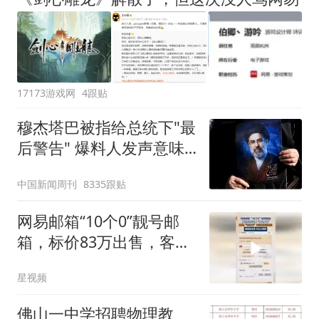
17173游戏网
4跟贴
穆杰塔巴被指给总统下"最
后警告" 爆料人发声意味
深长
中国新闻周刊
8335跟贴
网易邮箱“10个0”靓号邮
箱，标价83万出售，客
服：已售出
星视频
佛山一中学招聘物理教