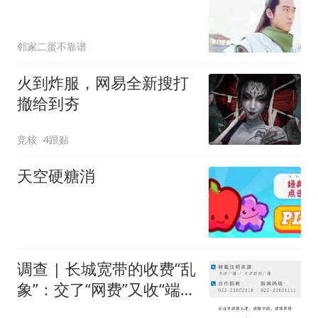
邻家二蛋不靠谱
火到炸服，网易全新搜打
撤给到夯
竞核
4跟贴
天空硬糖消
调查 | 长城宽带的收费“乱
象”：交了“网费”又收“端口
费”，退费没着落，使用期