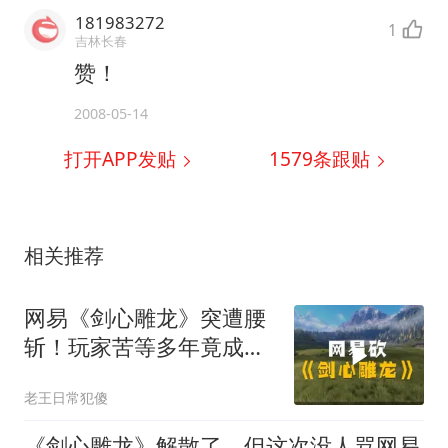
181983272
1
吉林长春
赞！
2008-05-14
打开APP发贴
1579
条跟贴
相关推荐
网易《剑心雕龙》突遭腰
斩！玩家苦等多年竟成
空？
老王日常犯傻
《剑心雕龙》解散了，但这次没人骂网易