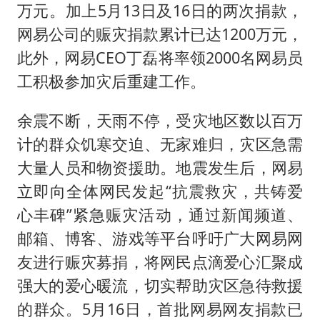
万岁山接盘烂尾恒大文旅城
万元。加上5月13日及16日的两次捐款，
多所幼师院校开设养老专业
网易公司的赈灾捐款累计已达1200万元，
刘伟任延安市委常委、市纪委书记
此外，网易CEO丁磊将率领2000名网易员
工积极参加灾后重建工作。
习近平心系体育强国建设
余震不断，天雨不停，受灾地区数以百万
计的群众饥寒交迫、无家难归，灾区急需
大量人员和物资援助。地震发生后，网易
立即向全体网民发起“抗震救灾，共铸爱
心丰碑”紧急赈灾活动，通过新闻频道、
邮箱、博客、游戏等平台呼吁广大网易网
友进行赈灾募捐，将网民点滴爱心汇聚成
强大的爱心暖流，切实帮助灾区急待救援
的群众。5月16日，首批网易网友捐款已