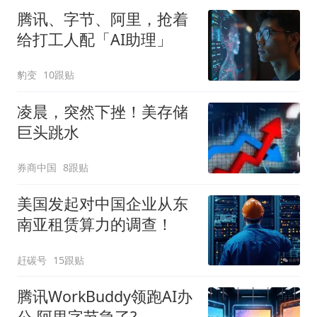
腾讯、字节、阿里，抢着
给打工人配「AI助理」
豹变
10跟贴
凌晨，突然下挫！美存储
巨头跳水
券商中国
8跟贴
美国发起对中国企业从东
南亚租赁算力的调查！
赶碳号
15跟贴
腾讯WorkBuddy领跑AI办
公 阿里字节急了?