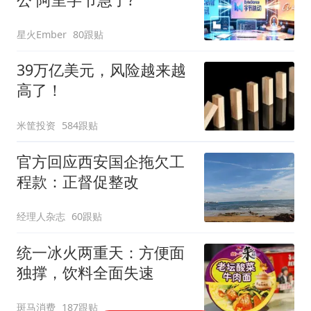
星火Ember
80跟贴
39万亿美元，风险越来越
高了！
米筐投资
584跟贴
官方回应西安国企拖欠工
程款：正督促整改
经理人杂志
60跟贴
统一冰火两重天：方便面
独撑，饮料全面失速
斑马消费
187跟贴