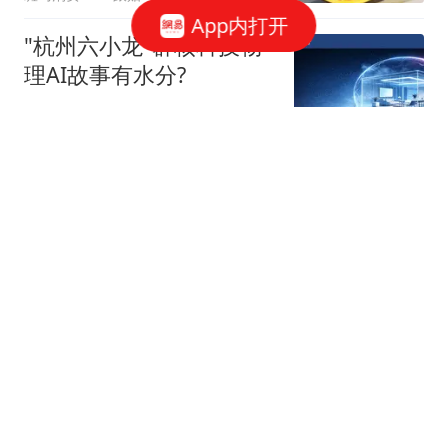
App内打开
"杭州六小龙"群核科技物
理AI故事有水分?
星火Ember
40跟贴
宇树科技，发行价确定了
博闻财经
36跟贴
谷歌AI大换血，背后究竟
发生了什么？
字母榜
张一鸣，罕见发声