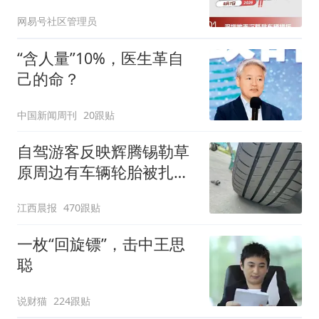
网易号社区管理员
“含人量”10%，医生革自
己的命？
中国新闻周刊
20跟贴
自驾游客反映辉腾锡勒草
原周边有车辆轮胎被扎，
修理店铺换胎价格高达千
江西晨报
470跟贴
元，官方发布情况通报
一枚“回旋镖”，击中王思
聪
说财猫
224跟贴