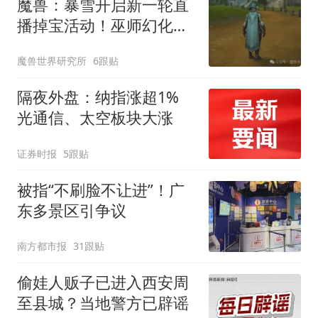
魔兽：暴雪开启新一轮直
播掉宝活动！巫师幻化套
装免费送！
魔兽世界研究所
6跟贴
隔夜外盘：纳指涨超1%
光通信、太空板块大涨
证券时报
5跟贴
被指“不刷脸不让进”！广
东多景区引争议
南方都市报
31跟贴
偷娃人贩子已进入西安周
至县城？当地警方已辟谣