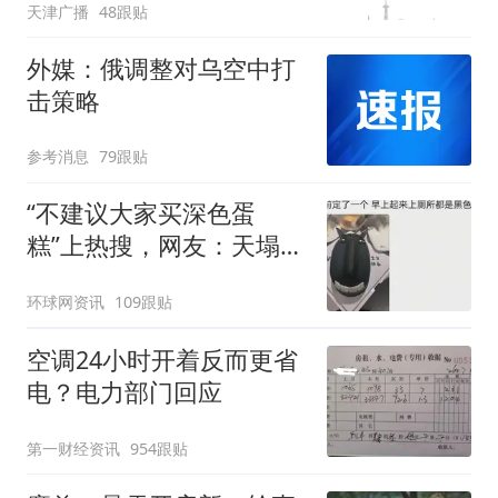
天津广播
48跟贴
可延长到2037年
外媒：俄调整对乌空中打
击策略
参考消息
79跟贴
“不建议大家买深色蛋
糕”上热搜，网友：天塌
了！
环球网资讯
109跟贴
空调24小时开着反而更省
电？电力部门回应
第一财经资讯
954跟贴