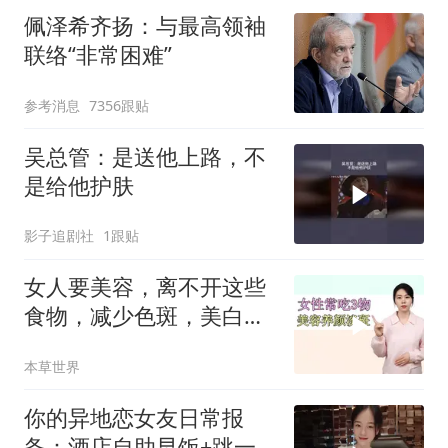
佩泽希齐扬：与最高领袖
联络“非常困难”
参考消息
7356跟贴
吴总管：是送他上路，不
是给他护肤
影子追剧社
1跟贴
女人要美容，离不开这些
食物，减少色斑，美白肌
肤，增强皮肤弹性
本草世界
你的异地恋女友日常报
备：酒店自助早饭+跳一