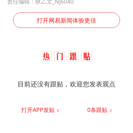
韩国每3辆新上牌电车就有1辆来自中国
责任编辑：耿乙文_NJ6040
41岁女子为鼓励女儿考上985研究生
打开网易新闻体验更佳
杨某某拒服兵役 不得录用为公务员
小区物业费要上涨 谁说了算
“事业单位招聘不是人情买卖”
女子利用漏洞0元买了3千台电器
中国经济展现强大韧性和活力
目前还没有跟贴，欢迎您发表观点
打开APP发贴
0
条跟贴