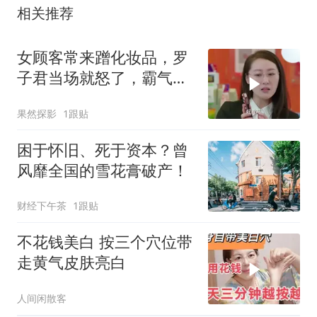
相关推荐
女顾客常来蹭化妆品，罗
子君当场就怒了，霸气回
击场面超燃
果然探影
1跟贴
困于怀旧、死于资本？曾
风靡全国的雪花膏破产！
财经下午茶
1跟贴
不花钱美白 按三个穴位带
走黄气皮肤亮白
人间闲散客