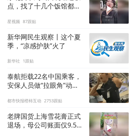
点，找了十几个饭馆都没
开门：午休到几点
星视频
87跟贴
新华网民生观察丨这个夏
季，“凉感护肤”火了
新华社
1跟贴
泰航拒载22名中国乘客，
安保人员做“拉眼角”动
作，泰国机场最新回应：
都市快报橙柿互动
2753跟贴
拒绝登机决定由航司作
出；亲历者：曾承诺免费
老牌国货上海雪花膏正式
改签但没兑现
退场，母公司账面仅9.58
万元