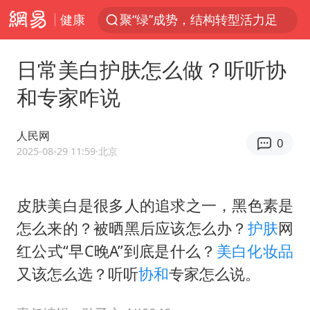
健康
聚“绿”成势，结构转型活力足
金饰克价大幅跳涨
日常美白护肤怎么做？听听协
台风“白海豚”影响中国已成定局
和专家咋说
台风“鲸鱼”停编
李在明批驻韩美军拖延归还用地说明啥
人民网
0
陕西柞水县突发泥石流致1死2失联
2025-08-29 11:59
·北京
郑国霖回应去景区上班被保安拦下
皮肤美白是很多人的追求之一，黑色素是
曝侯明昊违反交规被约谈
怎么来的？被晒黑后应该怎么办？
护肤
网
律师称“梅姨”若满75岁或不适用死刑
红公式“早C晚A”到底是什么？
美白
化妆品
“梅姨”准确年龄仍未知
又该怎么选？听听
协和
专家怎么说。
南昌一规划馆现“阴间座椅”字样