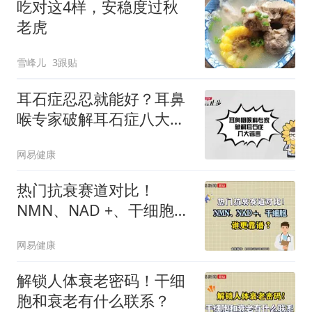
吃对这4样，安稳度过秋
老虎
雪峰儿
3跟贴
耳石症忍忍就能好？耳鼻
喉专家破解耳石症八大谣
言
网易健康
热门抗衰赛道对比！
NMN、NAD +、干细胞谁
更靠谱？
网易健康
解锁人体衰老密码！干细
胞和衰老有什么联系？