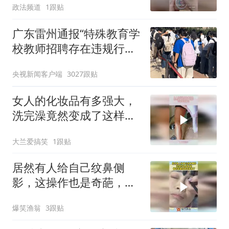
政法频道
1跟贴
广东雷州通报“特殊教育学
校教师招聘存在违规行
为”：已启动问责程序 副
央视新闻客户端
3027跟贴
校长被停职
女人的化妆品有多强大，
洗完澡竟然变成了这样，
还愁会晒黑吗
大兰爱搞笑
1跟贴
居然有人给自己纹鼻侧
影，这操作也是奇葩，看
的密级恐惧症要犯了
爆笑渔翁
3跟贴