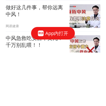
做好这几件事，帮你远离
中风！
网易健康
App内打开
中风急救吃安宫牛黄丸？
千万别乱喂！！
网易健康
4种首饰别再戴了！等到
患癌后悔都晚了
39健康网
37跟贴
家人突然中风倒地，我该