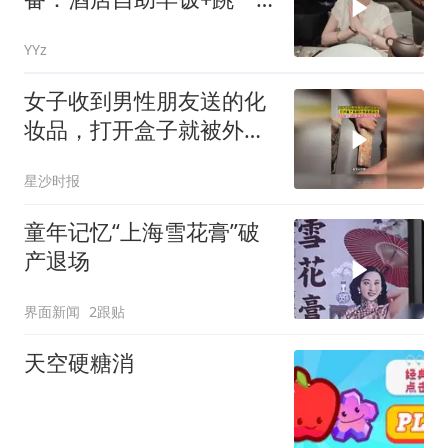
早上手势舞+北京SKP逛街
YYz
女子收到男性朋友送的化
妆品，打开盒子就被外壳
造型逗乐，网友：腮红是
星沙时报
装在炼丹炉里吗
童年记忆“上海雪花膏”破
产退场
界面新闻
2跟贴
天空硬糖消