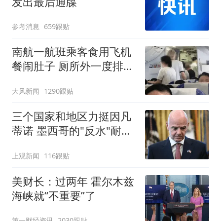
发出最后通牒
参考消息
659跟贴
南航一航班乘客食用飞机
餐闹肚子 厕所外一度排长
队
大风新闻
1290跟贴
三个国家和地区力挺因凡
蒂诺 墨西哥的"反水"耐人
寻味
上观新闻
116跟贴
美财长：过两年 霍尔木兹
海峡就“不重要”了
第一财经资讯
2030跟贴