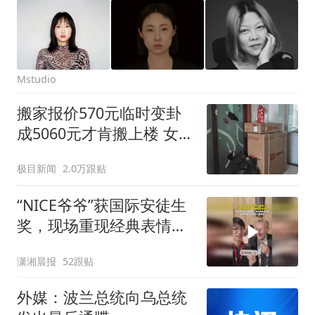
Mstudio
搬家报价570元临时变卦
成5060元才肯搬上楼 女子
傻眼
极目新闻
2.0万跟贴
“NICE爷爷”获国际安徒生
奖，现场重现经典表情
包，向中国粉丝问好
潇湘晨报
52跟贴
外媒：波兰总统向乌总统