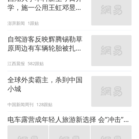
学，施一公用王虹邓昱的
故事激励新生
澎湃新闻
1跟贴
自驾游客反映辉腾锡勒草
原周边有车辆轮胎被扎，
修理店铺换胎价格高达千
江西晨报
582跟贴
元，官方发布情况通报
全球外卖霸主，杀到中国
小城
中国新闻周刊
128跟贴
电车露营成年轻人旅游新选择 会“冲击”传统住宿业吗？