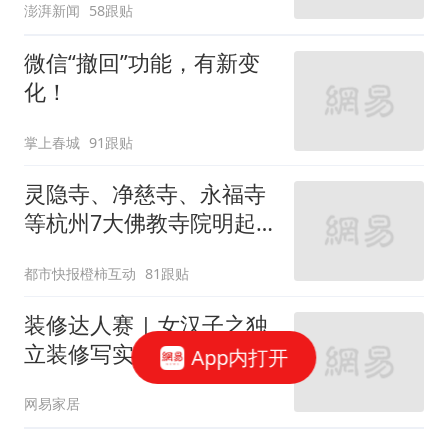
澎湃新闻
58跟贴
微信“撤回”功能，有新变
化！
掌上春城
91跟贴
灵隐寺、净慈寺、永福寺
等杭州7大佛教寺院明起
临时关闭，别跑空了
都市快报橙柿互动
81跟贴
装修达人赛 | 女汉子之独
立装修写实篇
App内打开
网易家居