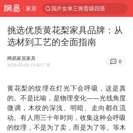
家居
国乒女单三将晋级四强
河南刑案嫌犯被抓 逃窜时伤害多人
挑选优质黄花梨家具品牌：从
光影经济撬动暑期消费新蓝海
选材到工艺的全面指南
马克·艾伦退出斯诺克中国公开赛
新疆优化调整景区内自驾服务费
网易家居家具
0
上四休三，但降薪1000元，你接受吗？
2026-05-05 15:42
·广东
央视新主播李秋莹孙亚鹏亮相
黄花梨的纹理在灯光下会呼吸，这是真
情侣平潭拍日出坠崖1死1伤
的。不是比喻，是物理变化——光线角度
老挝国会主席赛宋蓬逝世
微调，木纹的深浅、明暗、走向都在流
黄金牛市回来了吗
动。有人用三十年时间，收集这种会呼吸
茅台部分直营店飞天茅台提价
的纹理，不是为了卖，而是为了等。等木