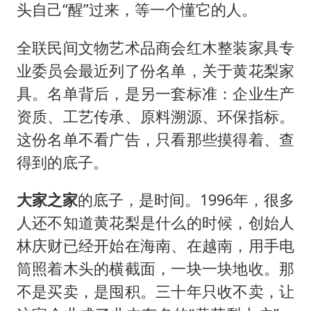
全民健身事业高质量发展
头自己“醒”过来，等一个懂它的人。
台当局重金为“台独”织“皇帝新衣”
全联民间文物艺术品商会红木整装家具专
几元成本的AI广告导致千万市值蒸发
业委员会最近列了份名单，关于黄花梨家
《欢迎来龙餐馆》口碑
具。名单背后，是另一套标准：企业生产
白海豚将正面袭击贯穿浙江
资质、工艺传承、原料溯源、环保指标。
酒店回应车内过夜被收150元
这份名单不看广告，只看那些摸得着、查
杭州全市有序停课
得到的底子。
商场现钱学森巨幅海报 负责人回应
大家之家
的底子，是时间。1996年，很多
乐享全民健身 共筑健康中国
人还不知道黄花梨是什么的时候，创始人
林庆财已经开始在海南、在越南，用手电
筒照着木头的横截面，一块一块地收。那
不是买卖，是囤积。三十年只收不卖，让