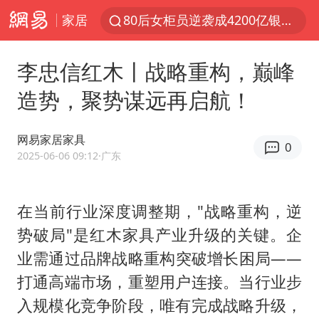
家居
80后女柜员逆袭成4200亿银行副行长
郑国霖回应去景区上班被保安拦下
李忠信红木丨战略重构，巅峰
金饰克价大幅跳涨
造势，聚势谋远再启航！
台风白海豚可能在浙闽沿海登陆
多地要求领导干部带头休假
网易家居家具
0
24小时不关空调 电费会更低吗
2025-06-06 09:12
·广东
龚宝冬烈士安葬仪式举行
在当前行业深度调整期，"战略重构，逆
女子利用漏洞0元买了3千台电器
势破局"是红木家具产业升级的关键。企
浙江舟山21条水上客运航线停航
业需通过品牌战略重构突破增长困局——
今年4位周星驰电影配角去世
打通高端市场，重塑用户连接。当行业步
号召领导带头休假 是大家不想休吗
入规模化竞争阶段，唯有完成战略升级，