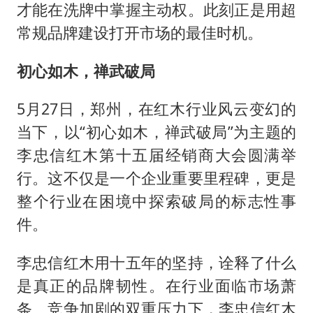
中国五箭齐发反制美国
才能在洗牌中掌握主动权。此刻正是用超
律师称“梅姨”若满75岁或不适用死刑
常规品牌建设打开市场的最佳时机。
《歌手》歌王之战帮唱嘉宾官宣
初心如木，禅武破局
要给全体职工“应休尽休”的底气
空调发明出来竟然不是为了给人降温
5月27日，郑州，在红木行业风云变幻的
当下，以“初心如木，禅武破局”为主题的
中国经济展现强大韧性和活力
李忠信红木第十五届经销商大会圆满举
行。这不仅是一个企业重要里程碑，更是
整个行业在困境中探索破局的标志性事
件。
李忠信红木用十五年的坚持，诠释了什么
是真正的品牌韧性。在行业面临市场萧
条、竞争加剧的双重压力下，李忠信红木