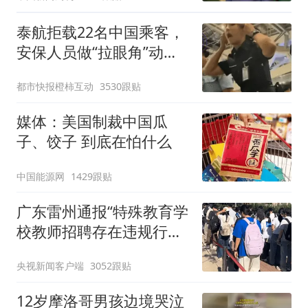
泰航拒载22名中国乘客，
安保人员做“拉眼角”动
作，泰国机场最新回应：
都市快报橙柿互动
3530跟贴
拒绝登机决定由航司作
出；亲历者：曾承诺免费
媒体：美国制裁中国瓜
改签但没兑现
子、饺子 到底在怕什么
中国能源网
1429跟贴
广东雷州通报“特殊教育学
校教师招聘存在违规行
为”：已启动问责程序 副
央视新闻客户端
3052跟贴
校长被停职
12岁摩洛哥男孩边境哭泣