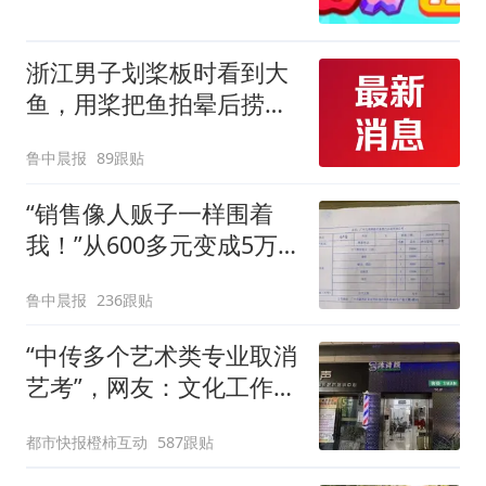
浙江男子划桨板时看到大
鱼，用桨把鱼拍晕后捞
起；当事人：鱼重7斤6
鲁中晨报
89跟贴
两，做成红烧辣子鱼块，
味道很好
“销售像人贩子一样围着
我！”从600多元变成5万
元，57岁保洁阿姨做医美
鲁中晨报
236跟贴
后眼睛肿到流泪、视物模
糊
“中传多个艺术类专业取消
艺考”，网友：文化工作者
一定要有文化，这句话的
都市快报橙柿互动
587跟贴
含金量还在持续上升