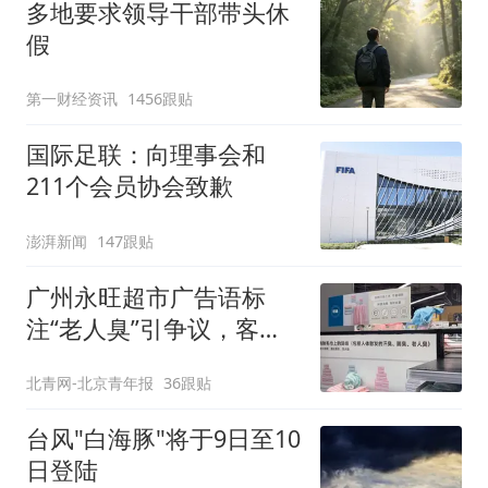
多地要求领导干部带头休
假
第一财经资讯
1456跟贴
国际足联：向理事会和
211个会员协会致歉
澎湃新闻
147跟贴
广州永旺超市广告语标
注“老人臭”引争议，客服
回应
北青网-北京青年报
36跟贴
台风"白海豚"将于9日至10
日登陆