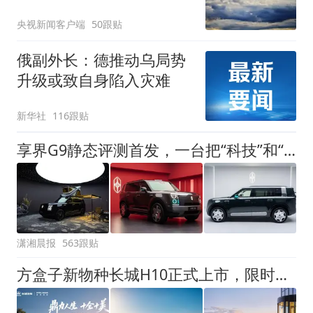
央视新闻客户端
50跟贴
俄副外长：德推动乌局势
升级或致自身陷入灾难
新华社
116跟贴
享界G9静态评测首发，一台把“科技”和“硬派”都做到极致的豪华SUV
潇湘晨报
563跟贴
方盒子新物种长城H10正式上市，限时换新价20.18万元起