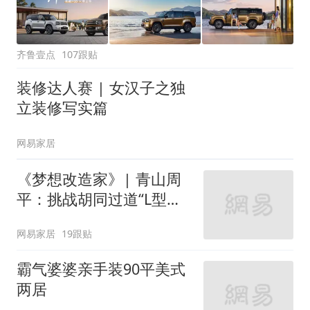
齐鲁壹点
107跟贴
装修达人赛 | 女汉子之独
立装修写实篇
网易家居
《梦想改造家》| 青山周
平：挑战胡同过道“L型的
家”
网易家居
19跟贴
霸气婆婆亲手装90平美式
两居