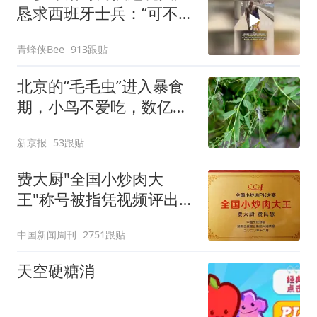
恳求西班牙士兵：“可不可
以不要把我遣返回国”
青蜂侠Bee
913跟贴
北京的“毛毛虫”进入暴食
期，小鸟不爱吃，数亿头
小蜂迎战
新京报
53跟贴
费大厨"全国小炒肉大
王"称号被指凭视频评出
官方回应
中国新闻周刊
2751跟贴
天空硬糖消