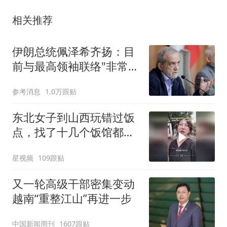
相关推荐
伊朗总统佩泽希齐扬：目
前与最高领袖联络"非常困
难"
参考消息
1.0万跟贴
东北女子到山西玩错过饭
点，找了十几个饭馆都没
开门：午休到几点
星视频
109跟贴
又一轮高级干部密集变动
越南“重整江山”再进一步
中国新闻周刊
1607跟贴