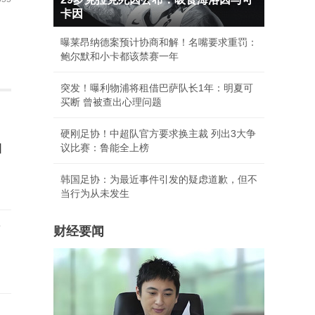
卡因
曝莱昂纳德案预计协商和解！名嘴要求重罚：
鲍尔默和小卡都该禁赛一年
突发！曝利物浦将租借巴萨队长1年：明夏可
买断 曾被查出心理问题
硬刚足协！中超队官方要求换主裁 列出3大争
怕
议比赛：鲁能全上榜
韩国足协：为最近事件引发的疑虑道歉，但不
当行为从未发生
槽
财经要闻