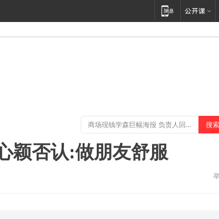
心颖否认:做朋友舒服