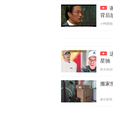
背后
小鸭嘎嘎影视
星驰
娱乐叔说事 2
搬家
极目新闻 20