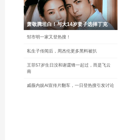
萧敬腾坦白！与大14岁妻子选择丁克
邹市明一家又登热搜！
私生子传闻后，周杰伦更多黑料被扒
王菲57岁生日没和谢霆锋一起过，而是飞云
南
戚薇内娱AI宣传片翻车，一日登热搜引发讨论