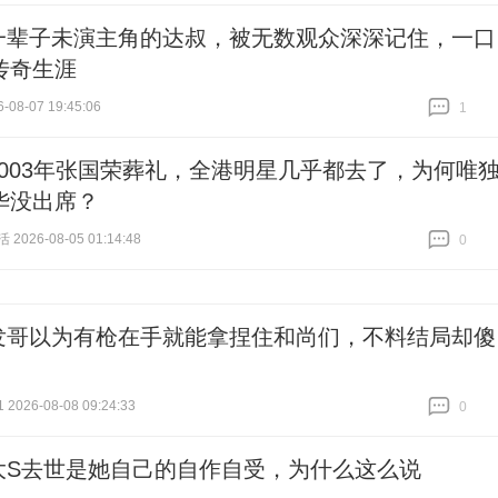
一辈子未演主角的达叔，被无数观众深深记住，一口
传奇生涯
-08-07 19:45:06
1
跟贴
1
2003年张国荣葬礼，全港明星几乎都去了，为何唯
华没出席？
026-08-05 01:14:48
0
跟贴
0
发哥以为有枪在手就能拿捏住和尚们，不料结局却傻
026-08-08 09:24:33
0
跟贴
0
大S去世是她自己的自作自受，为什么这么说