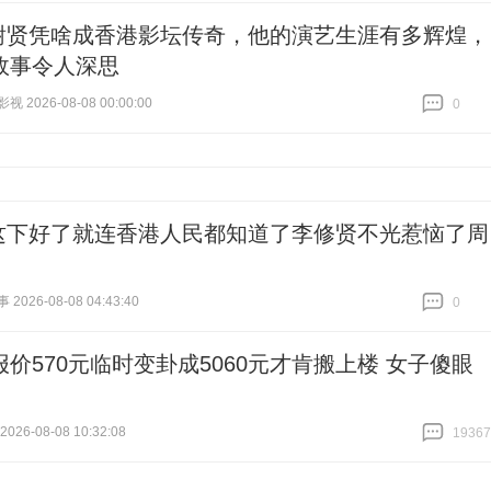
谢贤凭啥成香港影坛传奇，他的演艺生涯有多辉煌，
故事令人深思
 2026-08-08 00:00:00
0
跟贴
0
这下好了就连香港人民都知道了李修贤不光惹恼了周
026-08-08 04:43:40
0
跟贴
0
报价570元临时变卦成5060元才肯搬上楼 女子傻眼
26-08-08 10:32:08
19367
跟贴
19367