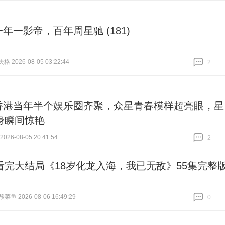
一年一影帝，百年周星驰 (181)
失格 2026-08-05 03:22:44
2
跟贴
2
香港当年半个娱乐圈齐聚，众星青春模样超亮眼，星
身瞬间惊艳
26-08-05 20:41:54
2
跟贴
2
看完大结局《18岁化龙入海，我已无敌》55集完整
鱼 2026-08-06 16:49:29
0
跟贴
0