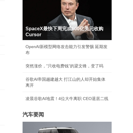
SpaceX最快下周完成600亿美元收购
Cursor
OpenAI新模型网络攻击能力引发警惕 延期发
布
突然涨价，"只收电费钱"的梁文锋，变了吗
谷歌AI帝国越建越大 打江山的人却开始集体
离开
凌晨谷歌AI地震！4位大牛离职 CEO退居二线
汽车要闻