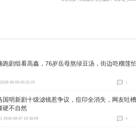
楠跑剧组看高鑫，76岁岳母熬绿豆汤，街边吃榴莲
26-08-08 00:32:25
1
跟贴
1
马国明新剧十级滤镜惹争议，痘印全消失，网友吐
僵硬不自然
2026-08-07 10:38:09
9
跟贴
9