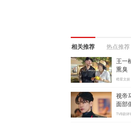
相关推荐
热点推荐
王一
熏臭
橙星文娱 20
视帝
面部
TVB剧评社 