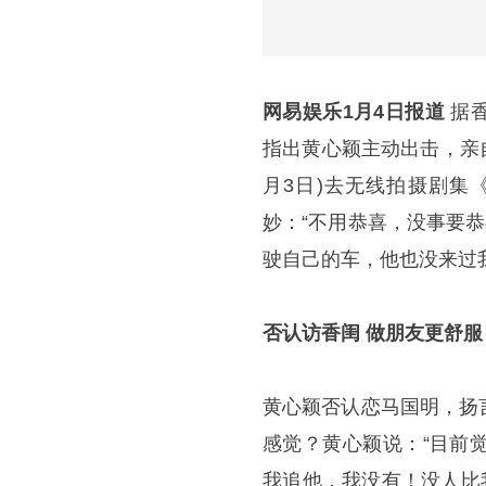
网易娱乐1月4日报道
据
指出黄心颖主动出击，亲
月3日)去无线拍摄剧集
妙：“不用恭喜，没事要
驶自己的车，他也没来过
否认访香闺 做朋友更舒服
黄心颖否认恋马国明，扬
感觉？黄心颖说：“目前
我追他，我没有！没人比我