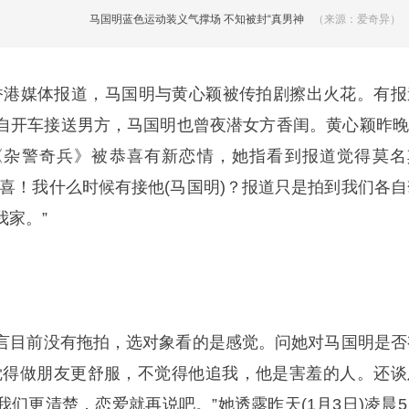
马国明蓝色运动装义气撑场 不知被封“真男神
（来源：爱奇异）
香港媒体报道，马国明与黄心颖被传拍剧擦出火花。有报
自开车接送男方，马国明也曾夜潜女方香闺。黄心颖昨晚(
《杂警奇兵》被恭喜有新恋情，她指看到报道觉得莫名
恭喜！我什么时候有接他(马国明)？报道只是拍到我们各自
我家。”
言目前没有拖拍，选对象看的是感觉。问她对马国明是否
觉得做朋友更舒服，不觉得他追我，他是害羞的人。还谈
们更清楚，恋爱就再说吧。”她透露昨天(1月3日)凌晨5