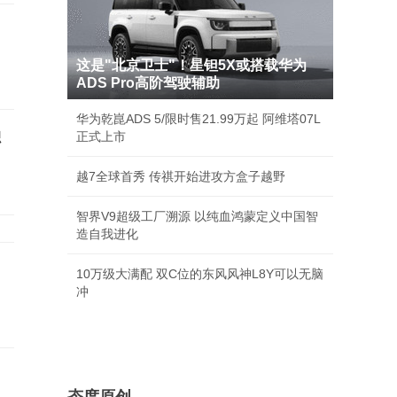
这是"北京卫士"！星钽5X或搭载华为
ADS Pro高阶驾驶辅助
华为乾崑ADS 5/限时售21.99万起 阿维塔07L
独
正式上市
越7全球首秀 传祺开始进攻方盒子越野
智界V9超级工厂溯源 以纯血鸿蒙定义中国智
造自我进化
10万级大满配 双C位的东风风神L8Y可以无脑
冲