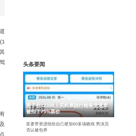
道
1
其
驾
头条要闻
男子在12306上买机票因行程有变退票
被扣了75%票价
有
及
富婆带资进组给自己硬加60多场吻戏 男演员
否认被包养
点