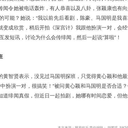
传闻令她被电话轰炸，有人恭喜以及八卦，张颖康也有向
的可能？她说：“我以前先后看剧，陈豪、马国明是我喜
就变成欣赏，稍后开拍《深宫计》我跟他扮演一对，会经
互发短讯，讨论为什么会传绯闻，然后一起说“算啦”！
班
的黄智贤表示，没见过马国明探班，只觉得黄心颖和他最
剧中扮演一对，很搞笑！”被问黄心颖和马国明是否合适？
知道绯闻真假，但近日一起拍剧，她哪有时间恋爱，但他
本文来源：网易娱乐 责任编辑： 胡梦瑶_NK56