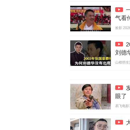
气看
捡影 2026
刘德
山楂唠生活 2
眼了
易飞电影1 2