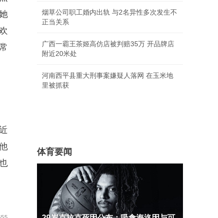
烟草公司职工婚内出轨 与2名异性多次发生不
她
正当关系
欢
广西一霸王茶姬高仿店被判赔35万 开品牌店
常
附近20米处
河南西平县重大刑事案嫌疑人落网 在玉米地
里被抓获
近
他
体育要闻
也
29岁克拉克死因公布：吸食海洛因与可
55