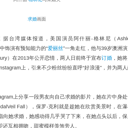
求婚
画面
道
据台湾媒体报道，美国演员阿什丽-格林尼（Ashle
中饰演有预知能力的“
爱丽丝
”一角走红，他与39岁澳洲演
houry）在2013年公开恋情，两人日前终于宣布
订婚
，她将
stagram上，引来不少粉丝纷纷直呼“好浪漫”，并为两
stagram上分享一段男友向自己求婚的影片，她在片中身
alVeil Fall），保罗-克利就是趁她在欣赏美景时，在
指向她求婚，她感动得几乎哭了下来，在她点头以后，保
即还互相拥吻，甜蜜模样羡煞旁人。