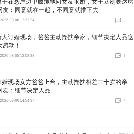
男子在悬崖边单膝跪地向女友求婚，女子立刻表达愿
网友：同意就在一起，不同意就推下去
26-08-06 12:33:24
0
跟贴
0
新人订婚现场，爸爸主动搀扶亲家，细节决定人品这
太感动！
26-08-05 13:08:38
1
跟贴
1
订婚现场女方爸爸上台，主动搀扶相差二十岁的亲
网友：细节决定人品
26-08-06 14:54:37
0
跟贴
0