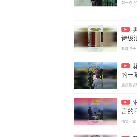
就一点 202
诗级
欢趣匣子 20
的一
重庆观资讯 2
言的
搞笑一家人笑