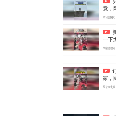
意，
奇观趣闻 20
一下
阿福搞笑 20
家，
星沙时报 20