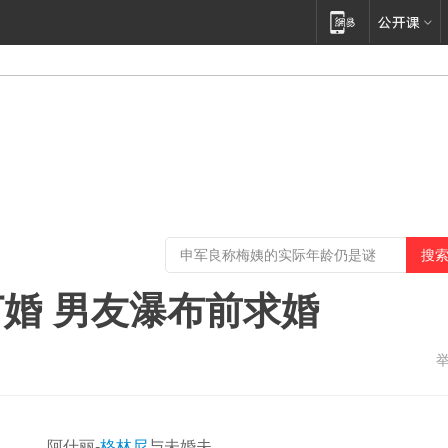
婚 男友瀑布前求婚
阿什丽-
格林尼
与未婚夫