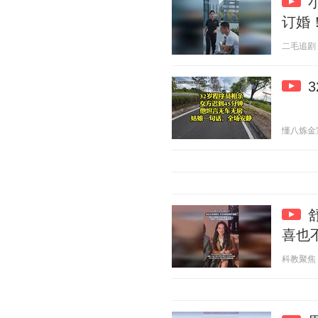
订婚
二毛追剧 20
懂八炼金室 2
喜也
科教聚焦 20