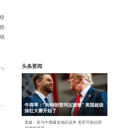
经
你
动
头条要闻
71
牛弹琴："向特朗普同志致敬" 美国超级
抹红大赛开始了
美媒：若与中俄爆发地区战争 美军可能动用