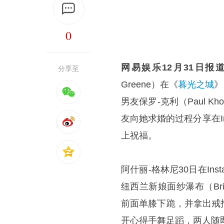
0
网易娱乐12月31日报
分享至
Greene）在《
暮光之城
》
男友保罗-克利（Paul K
友向她求婚的过程分享在In
上祝福。
阿什丽-格林尼30日在In
纽西兰新娘面纱瀑布（Brid
前面单膝下跪，并拿出戒
开心得手舞足蹈，两人随