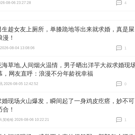
6-08-06 23:27:28
4
跟贴
4
男生趁女友上厕所，单膝跪地等出来就求婚，真是屎
浪漫！
26-08-04 13:08:06
1
跟贴
1
花海草地,人间烟火温情，男子晒出洋芋大叔求婚现
幕，网友直呼：浪漫不分年龄祝幸福
026-08-05 12:42:52
0
跟贴
0
求婚现场火山爆发，瞬间起了一身鸡皮疙瘩，妙不可
巧合！
哈哈 2026-08-06 10:22:21
1
跟贴
1