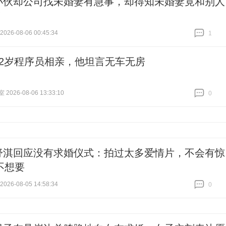
小伙却公司找未婚妻有急事，却得知未婚妻竟和别人
！
26-08-06 00:45:34
1
跟贴
1
32岁程序员相亲，他坦言无车无房
026-08-06 13:33:10
0
跟贴
0
舒淇回应没有求婚仪式：拍过太多爱情片，不会有惊
不想要
26-08-05 14:58:34
0
跟贴
0