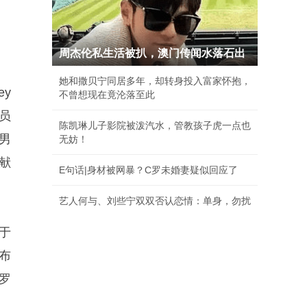
周杰伦私生活被扒，澳门传闻水落石出
她和撒贝宁同居多年，却转身投入富家怀抱，
y
不曾想现在竟沦落至此
员
陈凯琳儿子影院被泼汽水，管教孩子虎一点也
男
无妨！
人献
E句话|身材被网暴？C罗未婚妻疑似回应了
艺人何与、刘些宁双双否认恋情：单身，勿扰
处于
瀑布
罗