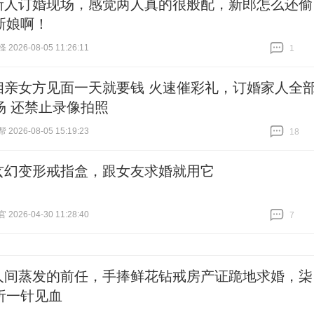
新人订婚现场，感觉两人真的很般配，新郎怎么还偷
新娘啊！
026-08-05 11:26:11
1
跟贴
1
相亲女方见面一天就要钱 火速催彩礼，订婚家人全
场 还禁止录像拍照
026-08-05 15:19:23
18
跟贴
18
玄幻变形戒指盒，跟女友求婚就用它
026-04-30 11:28:40
7
跟贴
7
人间蒸发的前任，手捧鲜花钻戒房产证跪地求婚，柒
析一针见血