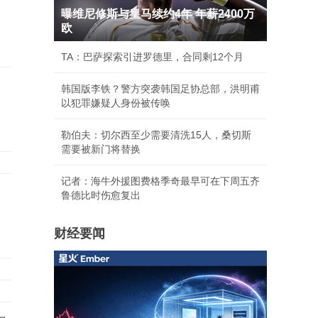
曝维尼修斯与皇马续约4年 年薪2400万
欧
TA：巴萨探索引进罗德里，合同剩12个月
韩国版李铁？警方突袭韩国足协总部，洪明甫
以犯罪嫌疑人身份被传唤
勒伯夫：切尔西至少需要清洗15人，桑切斯
需要被新门将替换
记者：海牛外援图费格季奇最早可在下周五齐
鲁德比时伤愈复出
财经要闻