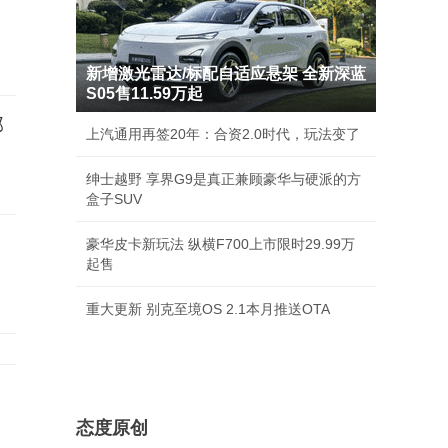
新增激光雷达/标配自适应悬架 全新深蓝
S05售11.59万起
部
上汽通用再签20年：合资2.0时代，玩法变了
绅士越野 享界G9是真正兼顾豪华与硬派的方
盒子SUV
豪华皮卡新玩法 纵横F700上市限时29.99万
起售
重大更新 别克至境OS 2.1本月推送OTA
态度原创