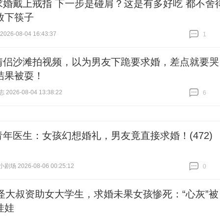
求婚戴上戒指 下一步是碰肩？这是有多好吃 都不舍
放下筷子
26-08-04 16:43:37
1
跟贴
1
情侣沙滩拍视频，以为男友下跪要求婚，差点就要哭
结果被耍！
026-08-04 13:38:22
6
跟贴
6
青年医生：女孩幻想婚礼，男友竟直接求婚！(472)
场 2026-08-06 00:25:12
0
跟贴
0
年怪大叔资助女大学生，求婚未果女孩惨死：“心灰”被
娃娃