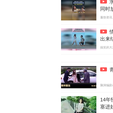
同时
蓬勃资讯 20
出来
搞笑的大志 2
脑洞编剧小剧
14
塞进