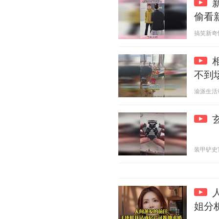
偷看
搞笑新奇怪 2
不到
渝派生活帮 2
装甲铲史官 2
姐分