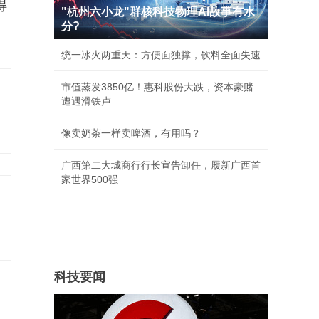
得
"杭州六小龙"群核科技物理AI故事有水
分?
统一冰火两重天：方便面独撑，饮料全面失速
市值蒸发3850亿！惠科股份大跌，资本豪赌
遭遇滑铁卢
像卖奶茶一样卖啤酒，有用吗？
广西第二大城商行行长宣告卸任，履新广西首
家世界500强
科技要闻