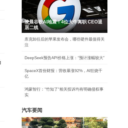
凌晨谷歌AI地震！4位大牛离职 CEO退
居二线
库克卸任后的苹果发布会，哪些硬件最值得关
注
DeepSeek预告API价格上涨：“预计涨幅较大”
场
SpaceX首份财报：营收暴涨92%，AI狂烧千
亿
鸿蒙智行："竹知了"相关投诉均有明确侵权事
实
汽车要闻