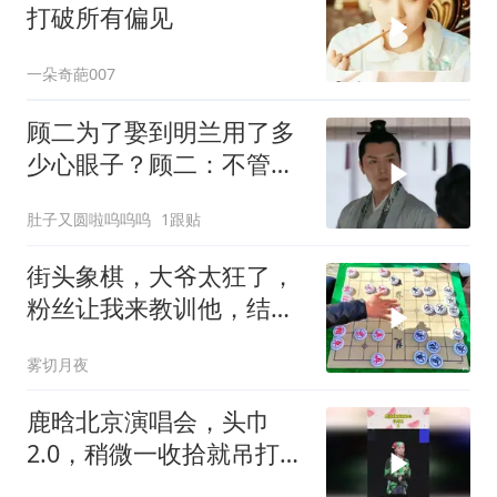
打破所有偏见
一朵奇葩007
顾二为了娶到明兰用了多
少心眼子？顾二：不管啥
办法我只要媳妇
肚子又圆啦呜呜呜
1跟贴
街头象棋，大爷太狂了，
粉丝让我来教训他，结果
半路把車打死了
雾切月夜
鹿晗北京演唱会，头巾
2.0，稍微一收拾就吊打内
娱男星