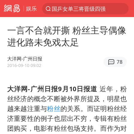
国乒女单三将晋级四强
娱乐
光影经济撬动暑期消费新蓝海
马克·艾伦退出斯诺克中国公开赛
一言不合就开撕 粉丝主导偶像
微信又有新功能，你可以“撤回”你的撤回了！
进化路未免戏太足
新疆优化调整景区内自驾服务费
大洋网-广州日报
上四休三，但降薪1000元，你接受吗？
78
2016-09-10 09:02
情侣平潭拍日出坠崖1死1伤
央视新主播李秋莹孙亚鹏亮相
大洋网-广州日报9月10日报道
近年，粉
酒店回应车内过夜被收150元
丝经济的概念不断被外界所提及，明星也
黄金牛市回来了吗
越来越注重与
粉丝
的关系。而证明粉丝经
济重要性的例子也层出不穷，专辑有粉丝
杭州全市有序停课
团购买，电影有粉丝包场支持。而作为对
商场现钱学森巨幅海报 负责人回应