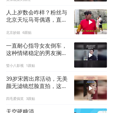
人上岁数会咋样？粉丝与
北京天坛马哥偶遇，直言
讲出百姓心里话
北京妙姐
6跟贴
一直耐心指导女友倒车，
这种情绪稳定的男友搁谁
谁不爱
莹小八影视
1跟贴
39岁宋茜出席活动，无美
颜无滤镜怼脸直拍，这状
态太好了！
四毛爱搞笑
3跟贴
天空硬糖消