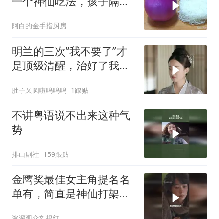
一个神仙吃法，孩子隔三
差五点名要吃，香
阿白的金手指厨房
明兰的三次“我不要了”才
是顶级清醒，治好了我的
精神内耗
肚子又圆啦呜呜呜
1跟贴
不讲粤语说不出来这种气
势
排山剧社
159跟贴
金鹰奖最佳女主角提名名
单有，简直是神仙打架！
赵丽颖、杨幂、杨紫
资深观众刘根红