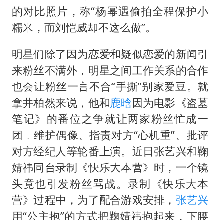
的对比照片，称“杨幂遇偷拍全程保护小
糯米，而刘恺威却不这么做”。
明星们除了因为恋爱和疑似恋爱的新闻引
来粉丝不满外，明星之间工作关系的合作
也会让粉丝一言不合“手撕”别家爱豆。就
拿井柏然来说，他和
鹿晗
因为电影《盗墓
笔记》的番位之争就让两家粉丝忙成一
团，维护偶像、指责对方“心机重”、批评
对方经纪人等轮番上演。近日张艺兴和鞠
婧祎同台录制《快乐大本营》时，一个镜
头竟也引发粉丝骂战。录制《快乐大本
营》过程中，为了配合游戏安排，
张艺兴
用“公主抱”的方式把鞠婧祎抱起来，下腰