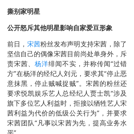
撕别家明星
公开怒斥其他明星影响自家爱豆形象
前日，
宋茜
粉丝发布声明支持宋茜，除了
坚信自己的偶像宋茜目前尚处单身外，斥
责宋茜、
杨洋
绯闻不实，并称传闻“过错
方”在杨洋的经纪人刘元，要求其“停止恶
意抹黑，停止贼喊捉贼”。宋茜的粉丝还
要求悦凯娱乐艺人总经纪人贾士凯“涉及
旗下多位艺人利益时，拒接以牺牲艺人宋
茜利益为代价的低级公关行为”，并要求
宋茜团队“凡事以宋茜为先，提高业务水
平”。