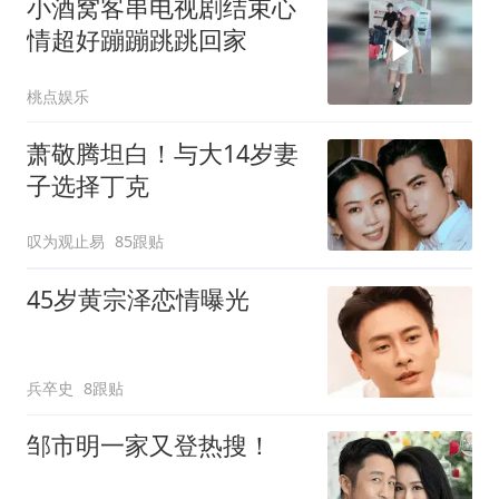
小酒窝客串电视剧结束心
情超好蹦蹦跳跳回家
桃点娱乐
萧敬腾坦白！与大14岁妻
子选择丁克
叹为观止易
85跟贴
45岁黄宗泽恋情曝光
兵卒史
8跟贴
邹市明一家又登热搜！