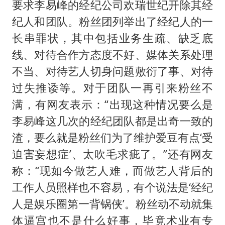
要求李易峰的经纪公司欢瑞世纪开除其经
纪人和团队。粉丝团列举出了经纪人的一
长串罪状，其中包括业务生疏、缺乏底
线、对待合作方态度不好、媒体关系处理
不当、对待艺人切身问题敷衍了事、对待
过失推诿等。对于团队一再引来粉丝不
满，有网友表示：“出现这种情况要么是
李易峰这几次的经纪团队都是出奇一致的
渣，要么就是粉丝们为了维护爱豆有点‘受
迫害妄想症’、太吹毛求疵了。”还有网友
称：“现如今做艺人难，而做艺人背后的
工作人员照样也不容易，有个说法是‘经纪
人是娱乐圈第一背锅侠’。粉丝动不动就集
体逼宫也不是什么好事，毕竟术业有专