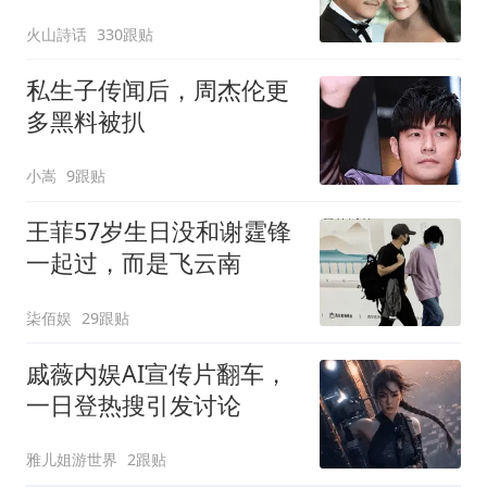
火山詩话
330跟贴
私生子传闻后，周杰伦更
多黑料被扒
小嵩
9跟贴
王菲57岁生日没和谢霆锋
一起过，而是飞云南
柒佰娱
29跟贴
戚薇内娱AI宣传片翻车，
一日登热搜引发讨论
雅儿姐游世界
2跟贴