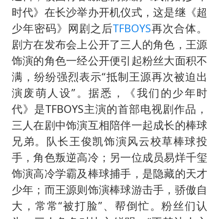
时代》在长沙举办开机仪式，这是继《超
少年密码》网剧之后
TFBOYS
再次合体。
剧方在发布会上公开了三人的角色，王源
饰演的角色一经公开便引起粉丝大面积不
满，纷纷强烈表示“抵制王源再次被迫出
演废萌人设”。据悉，《我们的少年时
代》是TFBOYS主演的首部电视剧作品，
三人在剧中饰演互相陪伴一起成长的棒球
兄弟。队长王俊凯饰演风云校草棒球投
手，角色叛逆高冷；另一位成员易烊千玺
饰演高冷学霸及棒球捕手，是隐藏的天才
少年；而王源则饰演棒球游击手，骄傲自
大，常常“被打脸”、帮倒忙。粉丝们认