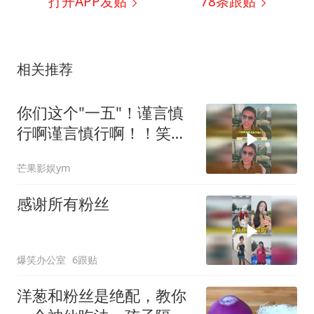
打开APP发贴
78
条跟贴
相关推荐
你们这个"一五"！谨言慎
行啊谨言慎行啊！！笑不
行了！
芒果影娱ym
感谢所有粉丝
爆笑办公室
6跟贴
洋葱和粉丝是绝配，教你