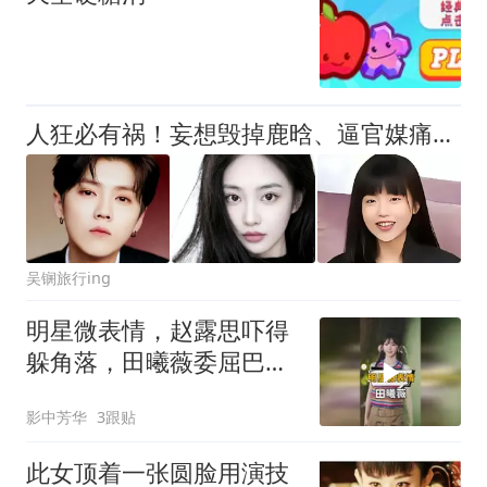
人狂必有祸！妄想毁掉鹿晗、逼官媒痛批，百万咖网红终为荒唐买单
吴锎旅行ing
明星微表情，赵露思吓得
躲角落，田曦薇委屈巴
巴，肖战杨紫挑眉杀
影中芳华
3跟贴
此女顶着一张圆脸用演技