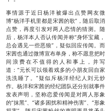
事情源于近日杨洋被爆出点赞网友微
博“杨洋手机里都是宋茜的歌”，随后取消
点赞，再度引发对两人恋情的猜测。随
后，杨洋本人否认传闻并称“身怀宝藏，
总会遇见一些恶狼”，疑似回应传闻。而
宋茜也通过微博宣布单身，称不愿意把时
间浪费在不值得的人和事上，并写
道：“元长可以领着戏多的小朋友回自家
洗洗睡了。”疑似斥杨洋经纪人刘元炒
作。杨洋和宋茜的经纪团队还分别就事件
发表声明，坚称恋爱传闻是对两人形象
的“抹黑”、“诸多困扰和精神伤害”、“形象
损害”。随后宋茜粉丝的声明更是将矛头