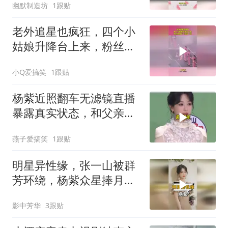
幽默制造坊
1跟贴
老外追星也疯狂，四个小
姑娘升降台上来，粉丝呐
喊声一浪高一浪！
小Q爱搞笑
1跟贴
杨紫近照翻车无滤镜直播
暴露真实状态，和父亲同
台画面却让人破防
燕子爱搞笑
1跟贴
明星异性缘，张一山被群
芳环绕，杨紫众星捧月，
杨幂身边都是顶流
影中芳华
3跟贴