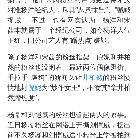
对准杨洋经纪人，斥其“恶意抹黑”、“贼喊
捉贼”。不过，也有网友认为，杨洋和宋
茜本就属于一个经纪公司，如今杨洋人气
正红，同公司艺人有“蹭热点”嫌疑。
除了杨洋和宋茜的粉丝掐架，倪妮和井柏
然的粉丝也没闲着。最近两位偶像逛街、
手拉手“虐狗”的新闻又让
井柏然
的粉丝愤
愤地封
倪妮
为“炒作女王”，不满其“拿井柏
然蹭热度”。
杨幂和刘恺威的粉丝也管起两人的家事。
近日杨幂粉丝在网络上开撕刘恺威，摆出
前不久杨幂和刘恺威送小糯米上学被拍到