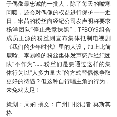
于偶像最忠诚的一批人，除了每天的嘘寒
36岁男演员成景区NPC后人气爆棚
问暖，还会对偶像的权益进行保护——近
全民健身事业高质量发展
日，宋茜的粉丝向经纪公司发声明称要求
台当局重金为“台独”织“皇帝新衣”
杨洋团队“停止恶意抹黑”，TFBOYS组合
几元成本的AI广告导致千万市值蒸发
成员王源的粉丝则宣布集体抵制电视剧
《我们的少年时代》里的人设，加上此前
老挝国会主席赛宋蓬逝世
鹿晗、李易峰的粉丝集体发声怒斥经纪团
夏日经济乘“热”而上 消费市场向“新”而行
队“不作为”……粉丝们是要通过这样的集
乐享全民健身 共筑健康中国
体行为以“人多力量大”的方式替偶像争取
更好的待遇？但这种自行唱主角的行为，
未免戏太足！
策划：周娴 撰文：广州日报记者 莫斯其
格