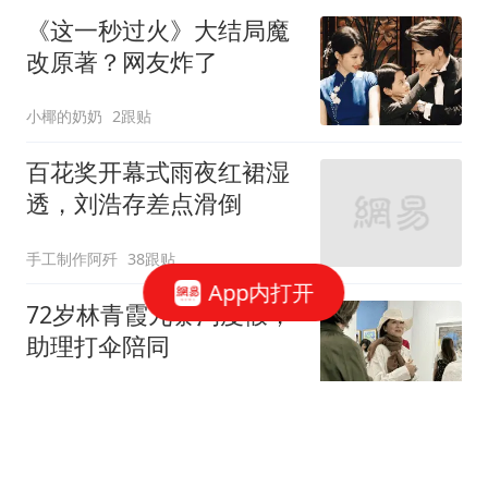
《这一秒过火》大结局魔
改原著？网友炸了
小椰的奶奶
2跟贴
百花奖开幕式雨夜红裙湿
透，刘浩存差点滑倒
手工制作阿歼
38跟贴
App内打开
72岁林青霞九寨沟度假，
助理打伞陪同
情感大头说说
7跟贴
大冰承认恋情后风波愈演