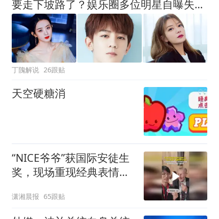
要走下坡路了？娱乐圈多位明星自曝失业没戏拍，有人已回老家摆摊
丁隗解说
26跟贴
天空硬糖消
“NICE爷爷”获国际安徒生
奖，现场重现经典表情
包，向中国粉丝问好
潇湘晨报
65跟贴