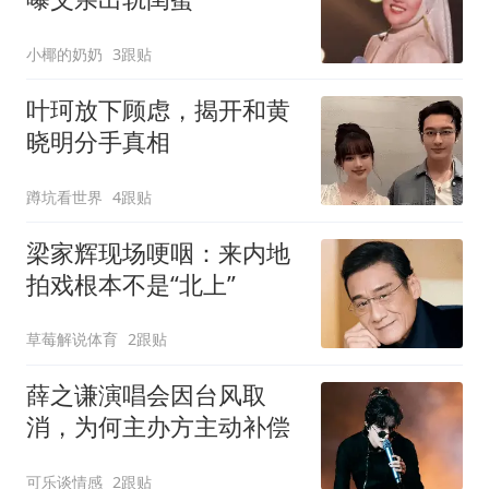
小椰的奶奶
3跟贴
叶珂放下顾虑，揭开和黄
晓明分手真相
蹲坑看世界
4跟贴
梁家辉现场哽咽：来内地
拍戏根本不是“北上”
草莓解说体育
2跟贴
薛之谦演唱会因台风取
消，为何主办方主动补偿
可乐谈情感
2跟贴