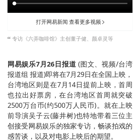
上海大部迎大暴雨
一周大涨超7% 金价为何突然上涨
打开网易新闻 查看更多视频
河南警方公开征集黑恶犯罪线索
WTT横滨冠军赛女单四强国乒占三席
专访《六弄咖啡馆》主创董子健、颜卓灵等
谢霆锋演唱会隔空祝王菲生日快乐
大爷听AI洒农药 150亩苗一夜枯萎
网易娱乐7月26日报道
(图文、视频/台湾
央视新主播李秋莹孙亚鹏亮相
报道组 报道)即将在7月29日在全国上映，
台湾地区则是在7月14日提前上映，首周
构建更高水平的全民健身公共服务体系
也拉出好票房，在台湾地区首周就突破
2500万台币(约500万人民币)。就在上映
前导演吴子云(藤井树)也特地带着三位主
创接受网易娱乐的独家专访，畅谈拍戏的
感苦谈，以及对电影上映后的期望。