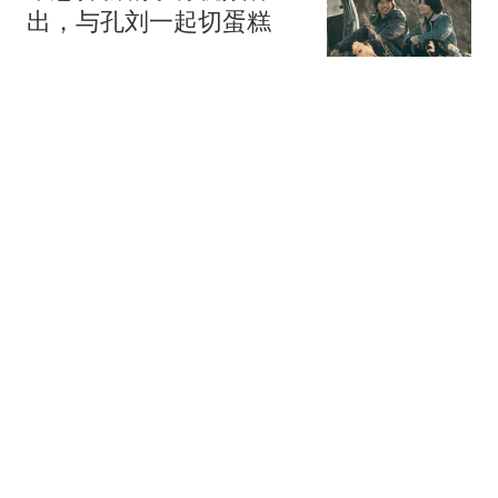
出，与孔刘一起切蛋糕
笑猫说说
1跟贴
被嘲“膀大腰圆”：程潇的
身材谁说了算？
喜欢历史的阿繁
2跟贴
百花奖开幕仅1天，最佳
女配角投票排名大变
可乐谈情感
2跟贴
李荣浩自曝15分钟钓上约
15公斤海带