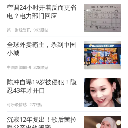
空调24小时开着反而更省
电？电力部门回应
第一财经资讯
963跟贴
全球外卖霸主，杀到中国
小城
中国新闻周刊
328跟贴
陈冲自曝19岁被侵犯！隐
忍43年才开口
可乐谈情感
27跟贴
沉寂12年复出！歌后茜拉
曝父亲出轨闺蜜