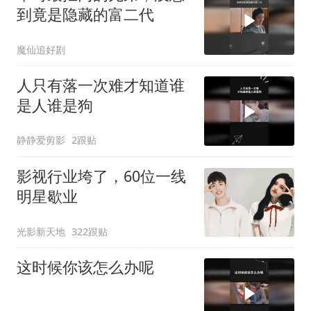
到竟是隐藏的富二代
魔仙追好剧
人只有落一次难才知道谁
是人谁是狗
静静爱剪影
2跟贴
影视行业垮了，60位一线
明星歇业
光影新天地
322跟贴
这时候你该怎么办呢