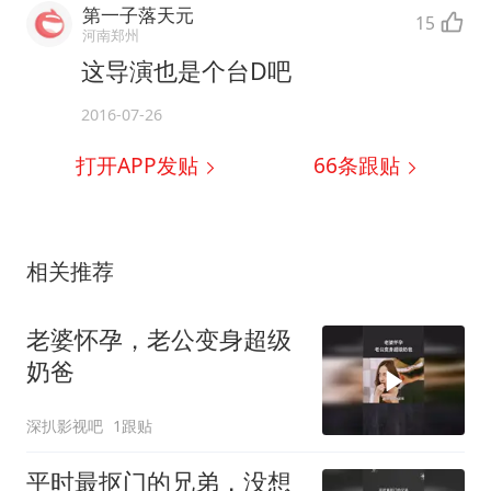
第一子落天元
15
河南郑州
这导演也是个台D吧
2016-07-26
打开APP发贴
66
条跟贴
相关推荐
老婆怀孕，老公变身超级
奶爸
深扒影视吧
1跟贴
平时最抠门的兄弟，没想