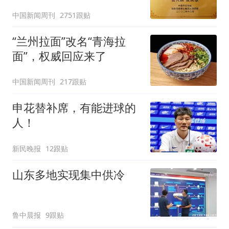
官方回应
中国新闻周刊
2751跟贴
“兰州拉面”改名“青海拉
面”，权威回应来了
中国新闻周刊
217跟贴
申花替补席，有能进球的
人！
新民晚报
12跟贴
山东多地实现集中供冷
鲁中晨报
9跟贴