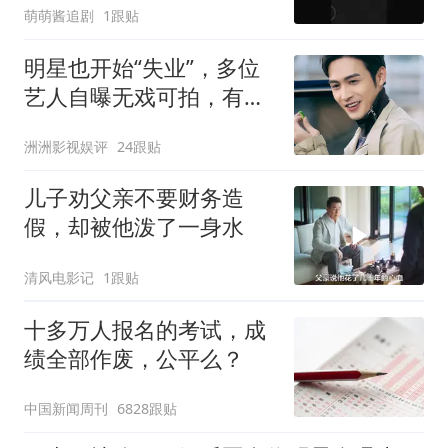
萌萌酱追剧
1跟贴
明星也开始“失业”，多位
艺人自曝无戏可拍，有人
早已另寻出路
洲洲影视娱评
24跟贴
儿子劝父亲不要财务造
假，却被他泼了一身水
清风电影记
1跟贴
十多万人报名的考试，成
绩全部作废，公平么？
中国新闻周刊
6828跟贴