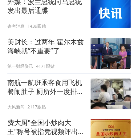
外媒：波兰总统向乌总统
发出最后通牒
参考消息
1439跟贴
美财长：过两年 霍尔木兹
海峡就“不重要”了
第一财经资讯
4171跟贴
南航一航班乘客食用飞机
餐闹肚子 厕所外一度排长
队
大风新闻
2117跟贴
费大厨"全国小炒肉大
王"称号被指凭视频评出