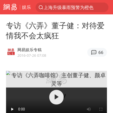
娱乐
上海升级暴雨预警为橙色
跨界融合拉长夏日经济消费链条
专访《六弄》董子健：对待爱
拜登前列腺癌恶化
情我不会太疯狂
“白海豚”逼近浙闽沿海
四川宜宾5.5级地震后余震为何不断
网易娱乐专稿
66
2026年7月份居民消费价格同比上涨0.5%
2016-07-26 07:08
浙江海域将现5到8米巨浪到狂浪
外国游客的“中国游三件套”火了
以军士兵把枪口对准中国记者
白海豚在海上打了个结
方桃子代言广告视频已下架