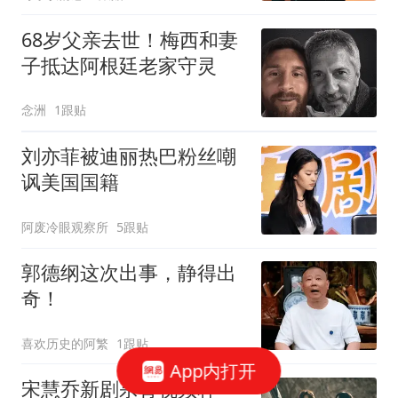
68岁父亲去世！梅西和妻
子抵达阿根廷老家守灵
念洲
1跟贴
刘亦菲被迪丽热巴粉丝嘲
讽美国国籍
阿废冷眼观察所
5跟贴
郭德纲这次出事，静得出
奇！
喜欢历史的阿繁
1跟贴
App内打开
宋慧乔新剧杀青视频释