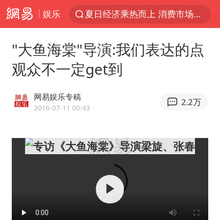
娱乐
夏日经济乘热而上 消费市场向新而行
白海豚对华东华北影响会大于巴威
"大鱼海棠"导演:我们表达的点
于东来回应胖东来近25年老店年底关闭
观众不一定get到
以拒绝“和平委员会”的加沙和平计划
全球最大级别运输船通过长江大桥
网易娱乐专稿
2.2万
独闯南太行的失联女生最后轨迹已确认
2016-07-11 00:43
央视新主播李秋莹母校发文祝贺
上门女婿出轨女邻居多年被判重婚罪
国足U17与阿森纳决赛取消 并列冠军
香港刷新1884年以来最高气温纪录
上海全力守护市民“菜篮子”