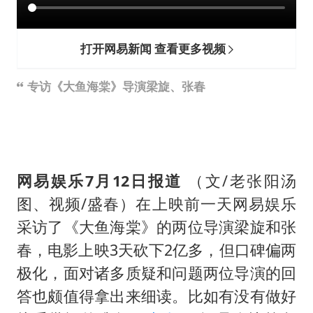
浙江省甬江发生2026年第1号洪水
暑期研学游升温 在旅途中增长知识
打开网易新闻 查看更多视频
猫咪过火把节被抹成黑猫
宝妈给四胞胎取名平安喜乐
专访《大鱼海棠》导演梁旋、张春
BLG经理辟谣Bin离队
暴雨预报为何有时感觉不准
总书记点赞的非遗苗绣焕发新生机
网易娱乐7月12日报道
（文/老张阳汤
图、视频/盛春）在上映前一天网易娱乐
采访了《大鱼海棠》的两位导演梁旋和张
春，电影上映3天砍下2亿多，但口碑偏两
极化，面对诸多质疑和问题两位导演的回
答也颇值得拿出来细读。比如有没有做好