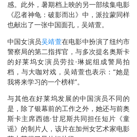
4.2平卫生间补漏注胶花1.55万
感。此外，暑期档上映的另一部续集电影
周星驰妈妈现身香港首映礼
《忍者神龟：破影而出》中，派拉蒙同样
湖北启动重大气象灾害三级应急响应
也献出了一张中国面孔，吴靖萱。
大疆错失宇树
中国女演员
吴靖萱
在电影中扮演了纽约市
56岁刘奕君跟13岁女儿合跳
警察局的第二指挥官，与多次提名奥斯卡
“还不如不放假”
的好莱坞女演员劳拉·琳妮组成警局拍
从科技创新看开局起步的时与势
档，与大咖对戏，吴靖萱也表示：“她是
我将来学习的一个榜样”。
与其他在好莱坞发展的中国演员不同的
是，除了银幕前的工作之外，她还与前奥
斯卡主席西德·甘尼斯共同担任短片《童
谣》的制片人，该片在加州女艺术家电影