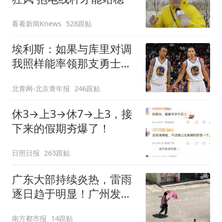
看看新闻Knews
528跟贴
埃利斯：如果与库里对调
我照样能率领那支勇士取
得现在的成就
北青网-北京青年报
246跟贴
休3→上3→休7→上3，接
下来的假期夯爆了！
日照日报
263跟贴
广东大部持续炎热，雷雨
逐日趋于明显！广州发布
高温橙色预警
南方都市报
14跟贴