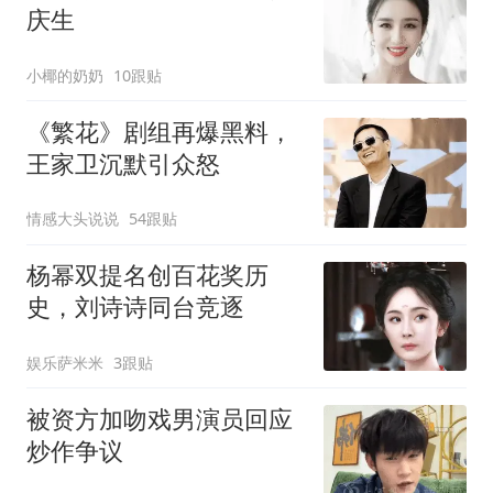
庆生
小椰的奶奶
10跟贴
《繁花》剧组再爆黑料，
王家卫沉默引众怒
情感大头说说
54跟贴
杨幂双提名创百花奖历
史，刘诗诗同台竞逐
娱乐萨米米
3跟贴
被资方加吻戏男演员回应
炒作争议