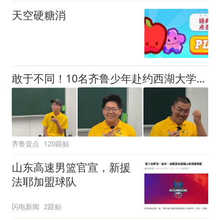
天空硬糖消
敢于不同！10名齐鲁少年赴约西湖大学！他们是谁？为何而选？
齐鲁壹点
120跟贴
山东高速男篮官宣，新援
法耶加盟球队
闪电新闻
2跟贴