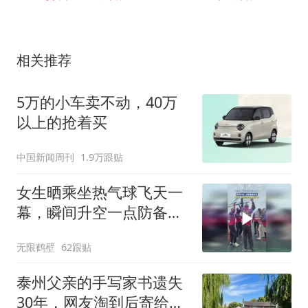
相关推荐
5万的小车卖不动，40万
以上的抢着买
中国新闻周刊
1.9万跟贴
女生晒乘坐热气球飞天一
幕，瞬间升空一点防备都
没有
无限鹤壁
62跟贴
泰州父亲的手写家书遗失
30年，网友淘到后寄给女