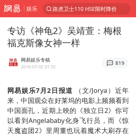
娱乐
台风“白海豚”登陆 各地各部门全力应对
我国发现稀散金属独立新矿物——乌斯河锗矿
专访《神龟2》吴靖萱：梅根
上海鼓励居家办公
福克斯像女神一样
部分银行上调存款利率
小沈阳加盟《披荆斩棘》
网易娱乐专稿
819
新疆生产建设兵团生态环境局原局长被查
2016-07-02 01:52
朱一龙的鼻子怎么了
网易娱乐7月2日报道
（文/Jorya）近年
白海豚路径图
来，中国观众在好莱坞的电影上频频看到
国乒连续两站无缘冠军
中国面孔，近期上映的《独立日2》你可
上海地铁4条线路全线停运
以看到Angelababy化身飞行员，而《惊
5万小车卖不动 微型代步车集体遇冷
天魔盗团2》里周董也玩着魔术大刷存在