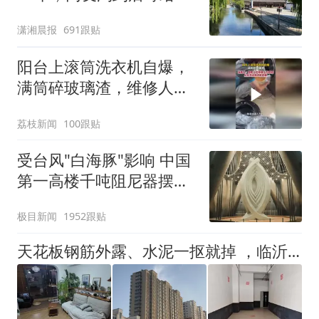
儿：花鸟市场搬了，但爱
潇湘晨报
691跟贴
还在
阳台上滚筒洗衣机自爆，
满筒碎玻璃渣，维修人员
称是人为原因，从未见过
荔枝新闻
100跟贴
洗衣机自爆
受台风"白海豚"影响 中国
第一高楼千吨阻尼器摆动
明显
极目新闻
1952跟贴
天花板钢筋外露、水泥一抠就掉 ，临沂一安置楼交房半年即被鉴定存安全隐患；楼体至今未加固，仍有居民常住