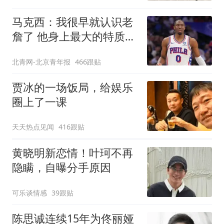
马克西：我很早就认识老
詹了 他身上最大的特质就
是谦逊
北青网-北京青年报
466跟贴
贾冰的一场饭局，给娱乐
圈上了一课
天天热点见闻
416跟贴
黄晓明新恋情！叶珂不再
隐瞒，自曝分手原因
可乐谈情感
39跟贴
陈思诚连续15年为佟丽娅