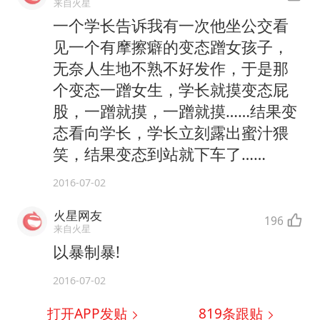
来自火星
一个学长告诉我有一次他坐公交看
见一个有摩擦癖的变态蹭女孩子，
无奈人生地不熟不好发作，于是那
个变态一蹭女生，学长就摸变态屁
股，一蹭就摸，一蹭就摸……结果变
态看向学长，学长立刻露出蜜汁猥
笑，结果变态到站就下车了……
2016-07-02
火星网友
196
来自火星
以暴制暴!
2016-07-02
打开APP发贴
819
条跟贴