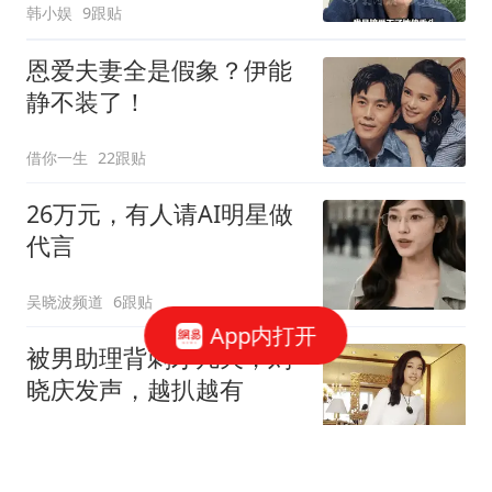
韩小娱
9跟贴
恩爱夫妻全是假象？伊能
静不装了！
借你一生
22跟贴
26万元，有人请AI明星做
代言
吴晓波频道
6跟贴
App内打开
被男助理背刺才几天，刘
晓庆发声，越扒越有
情感大头说说
32跟贴