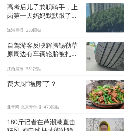
高考后儿子兼职骑手，上
岗第一天妈妈默默跟了三
公里，感慨孩子真的长大
潇湘晨报
233跟贴
了
自驾游客反映辉腾锡勒草
原周边有车辆轮胎被扎，
修理店铺换胎价格高达千
江西晨报
581跟贴
元，官方发布情况通报
费大厨“塌房”了？
北青网-北京青年报
473跟贴
180斤记者在芦潮港直击
狂风 抱电线杆才能站稳