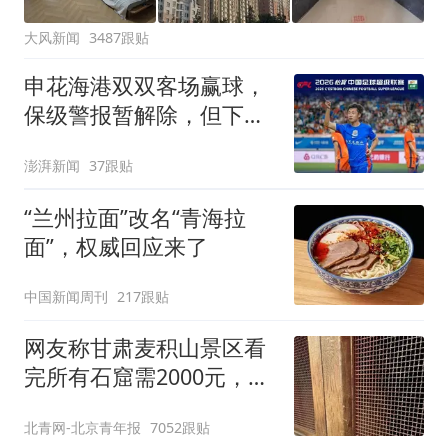
大风新闻
3487跟贴
申花海港双双客场赢球，
保级警报暂解除，但下一
轮才是生死战
澎湃新闻
37跟贴
“兰州拉面”改名“青海拉
面”，权威回应来了
中国新闻周刊
217跟贴
网友称甘肃麦积山景区看
完所有石窟需2000元，景
区：部分石窟受特别保
北青网-北京青年报
7052跟贴
护，游客可按需买