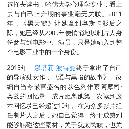
“新疆阿勒泰八月能滑雪”不实
选择去读书，哈佛大学心理学专业，看上
日本试射“战斧”导弹，国防部回应
去与自己上升期的事业毫无关联。2011
胡彦斌韩磊 谁帮谁
年，《黑天鹅》让她拿到奥斯卡影后之
际，她已经从2009年便悄悄地以制片人身
夯实基础开新局
份参与到电影中。演员，只是她融入到整
个电影工业中的一个身份。
2015年，
娜塔莉·波特曼
终于拿出了自己
的导演处女作，《爱与黑暗的故事》。改
编自当今最富盛名的以色列作家阿摩司·
奥兹的回忆录。成片距离她第一次读到这
本回忆录已经超过10年。在为众多影片担
任制片人之后，她自己觉得，终于成熟到
能够触碰这些素材，关于犹太民族，也关