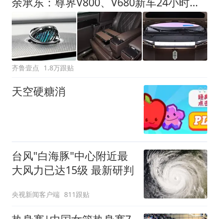
余承东：尊界V800、V680新车24小时大定突破3500台
齐鲁壹点
1.8万跟贴
天空硬糖消
台风"白海豚"中心附近最
大风力已达15级 最新研判
央视新闻客户端
811跟贴