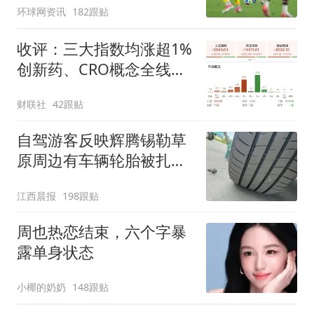
环球网资讯
182跟贴
收评：三大指数均涨超1%
创新药、CRO概念全线走
强
财联社
42跟贴
自驾游客反映辉腾锡勒草
原周边有车辆轮胎被扎，
修理店铺换胎价格高达千
江西晨报
198跟贴
元，官方发布情况通报
周也热恋结束，六个字暴
露单身状态
小椰的奶奶
148跟贴