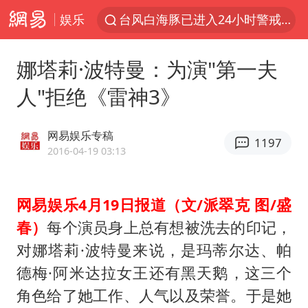
娱乐
中国女篮70-67险胜尼日利亚女篮
名创优品回应女子吐槽内裤质量差
娜塔莉·波特曼：为演"第一夫
四川宜宾市高县4.9级地震致1人死亡
人"拒绝《雷神3》
台风白海豚或吞并鲸鱼 登陆地点更新
胜宏科技：股票交易异常波动
网易娱乐专稿
1197
出口禁令驱动有色板块大涨
2016-04-19 03:13
秋天的第一杯奶茶到底有多火
网易娱乐4月19日报道（文/派翠克 图/盛
U17国足点球大战淘汰河床晋级决赛
春）
每个演员身上总有想被洗去的印记，
国防部：中国军队坚决反制任何闹海挑衅图谋
对娜塔莉·波特曼来说，是玛蒂尔达、帕
国乒男单横滨冠军赛全军覆没
德梅·阿米达拉女王还有黑天鹅，这三个
38岁演员求职万岁山NPC成功
角色给了她工作、人气以及荣誉。于是她