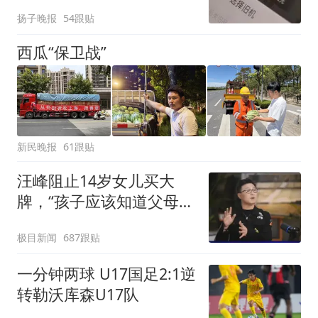
电！
扬子晚报
54跟贴
西瓜“保卫战”
新民晚报
61跟贴
汪峰阻止14岁女儿买大
牌，“孩子应该知道父母的
不易”，称自己买衣服80%
极目新闻
687跟贴
都在淘宝
一分钟两球 U17国足2:1逆
转勒沃库森U17队