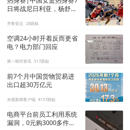
热身赛|中国女篮热身赛7
日将战尼日利亚，杨舒予
有望出战
齐鲁壹点
28跟贴
空调24小时开着反而更省
电？电力部门回应
第一财经资讯
517跟贴
前7个月中国货物贸易进
出口超30万亿元
央视新闻客户端
4157跟贴
电商平台前员工利用系统
漏洞，0元购3000多件家