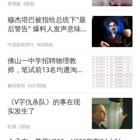
星视频
6跟贴
穆杰塔巴被指给总统下"最
后警告" 爆料人发声意味
深长
中国新闻周刊
965跟贴
佛山一中学招聘物理教
师，笔试前13名均遭淘
汰？教育局：已叫停招
极目新闻
6227跟贴
聘，成立调查组全面核查
《V字仇杀队》的事在现
实发生了
虹膜
2跟贴