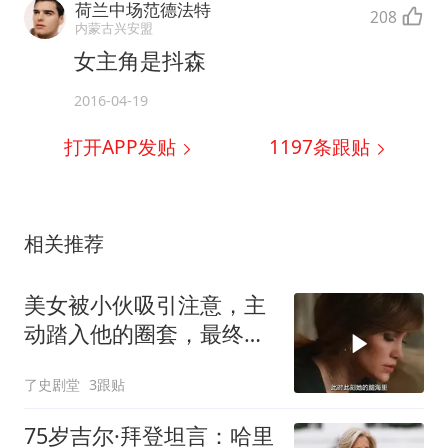
荷兰中场范德法特
208
内蒙古兴安盟
女主角是抖森
2016-04-19
打开APP发贴
1197
条跟贴
相关推荐
美女被小伙吸引注意，主
动踏入他的圈套，最终落
得身败名裂
了史剧堂
3跟贴
75岁吉尔·拜登坦言：哈里