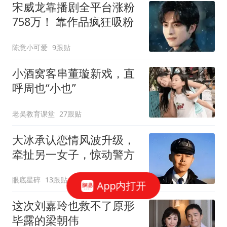
宋威龙靠播剧全平台涨粉
758万！ 靠作品疯狂吸粉
陈意小可爱
9跟贴
小酒窝客串董璇新戏，直
呼周也“小也”
老吴教育课堂
27跟贴
大冰承认恋情风波升级，
牵扯另一女子，惊动警方
眼底星碎
13跟贴
App内打开
这次刘嘉玲也救不了原形
毕露的梁朝伟