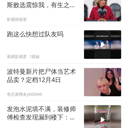
斯败选震惊我，有生之年
恐难见女总统
影视情报室
跑这么快想过队友吗
易易影视君
1跟贴
波特曼新片把尸体当艺术
品卖？定档12月4日
有态度网友ytd3049
发泡水泥填不满，装修师
傅检查发现漏到楼下：出
风口未延伸到外墙