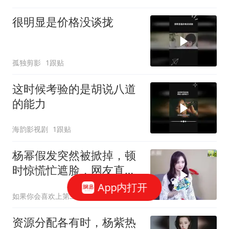
很明显是价格没谈拢
孤独剪影
1跟贴
这时候考验的是胡说八道
的能力
海韵影视剧
1跟贴
杨幂假发突然被掀掉，顿
时惊慌忙遮脸，网友直
言：发际线刷新了
App内打开
如果你会喜欢上第二个人
资源分配各有时，杨紫热