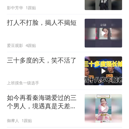
京敢怒不敢言
影中芳华
1跟贴
打人不打脸，揭人不揭短
爱豆观影
4跟贴
三十多度的天，笑不活了
上班摸鱼一级选手
如今再看秦海璐爱过的三
个男人，境遇真是天差地
别
御摩人
1跟贴