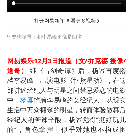
王艺迪2-4不敌张本美和止步4强
灌溉水坝被隔成鱼塘 村民投诉20余年
打开网易新闻 查看更多视频
以军士兵把枪口对准中国记者
顾客将调料瓶扔火锅里泄愤
专访杨幂：和李易峰更像是闺蜜
韩军前线部队连曝丑闻
上海有出现龙卷潜势
网易娱乐12月3日报道（文/乔克德 摄像/
奋力开创中国式现代化建设新局面
道哥）
继《古剑奇谭》后，杨幂再度搭
档李易峰，出演电影《怦然星动》，在这
部讲述经纪人与明星之间禁忌爱恋的电影
中，
杨幂
饰演李易峰的女经纪人，从现实
生活中万众拥趸的明星，转而体验做幕后
经纪人的苦辣辛酸，杨幂觉得“挺好玩儿
的”，角色拿捏上似乎对她也不构成困