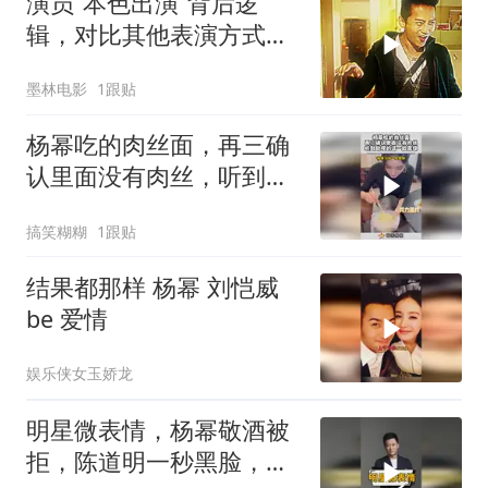
演员“本色出演”背后逻
辑，对比其他表演方式差
异，带来独特观影体验
墨林电影
1跟贴
杨幂吃的肉丝面，再三确
认里面没有肉丝，听到助
理的话一脸震惊！
搞笑糊糊
1跟贴
结果都那样 杨幂 刘恺威
be 爱情
娱乐侠女玉娇龙
明星微表情，杨幂敬酒被
拒，陈道明一秒黑脸，吴