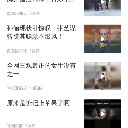
杀！
趣闻乐翻天
3跟贴
孙俪现状引惊叹，张艺谋
曾赞其聪慧不跟风！
西瓜娱乐呀
1跟贴
全网三观最正的女生没有
之一
米粒爱搞笑
19跟贴
原来是惦记上苹果了啊
青烟影剪
1跟贴