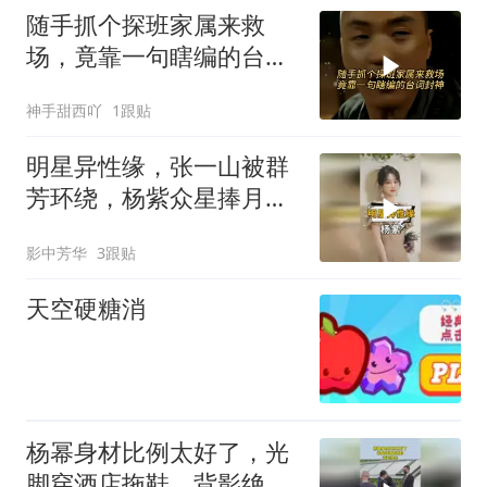
随手抓个探班家属来救
场，竟靠一句瞎编的台词
封神
神手甜西吖
1跟贴
明星异性缘，张一山被群
芳环绕，杨紫众星捧月，
杨幂身边都是顶流
影中芳华
3跟贴
天空硬糖消
杨幂身材比例太好了，光
脚穿酒店拖鞋，背影绝