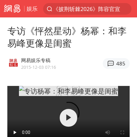
娱乐
上半年我国经营主体结构持续优化
杭州机场已取消航班388架次
专访《怦然星动》杨幂：和李
浙江省委书记：该停下的坚决停下来
易峰更像是闺蜜
白海豚将给京津冀带来大暴雨
中国籍豪华游艇富商之子在泰国被杀
网易娱乐专稿
485
上海中心千吨“镇楼神器”摆动明显
2015-12-03 07:16
国足U17与阿森纳决赛取消 并列冠军
上门女婿出轨女邻居多年被判重婚罪
《龙餐馆》 冲奖
笔试第一被劝弃考涉事副校长被撤职
构建更高水平的全民健身公共服务体系