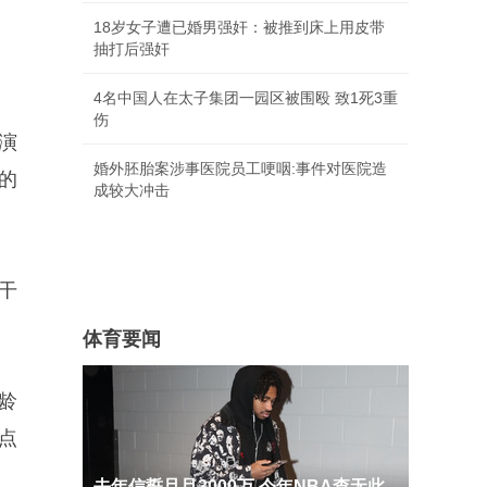
18岁女子遭已婚男强奸：被推到床上用皮带
抽打后强奸
4名中国人在太子集团一园区被围殴 致1死3重
伤
演
婚外胚胎案涉事医院员工哽咽:事件对医院造
的
成较大冲击
干
体育要闻
龄
点
去年信誓旦旦3000万 今年NBA查无此