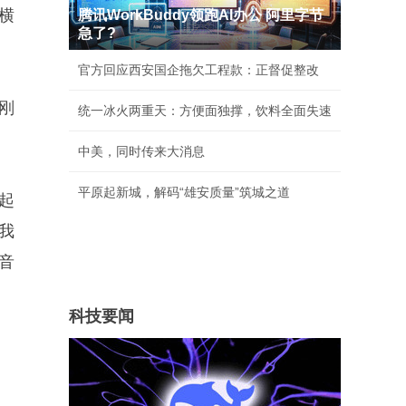
横
腾讯WorkBuddy领跑AI办公 阿里字节
急了?
官方回应西安国企拖欠工程款：正督促整改
刚
统一冰火两重天：方便面独撑，饮料全面失速
中美，同时传来大消息
平原起新城，解码“雄安质量”筑城之道
起
我
音
科技要闻