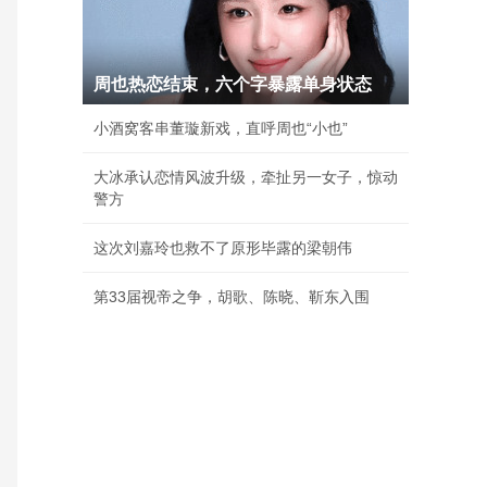
周也热恋结束，六个字暴露单身状态
小酒窝客串董璇新戏，直呼周也“小也”
大冰承认恋情风波升级，牵扯另一女子，惊动
警方
这次刘嘉玲也救不了原形毕露的梁朝伟
第33届视帝之争，胡歌、陈晓、靳东入围