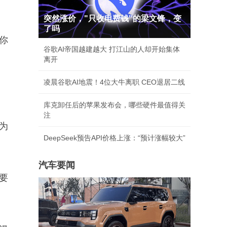
突然涨价，"只收电费钱"的梁文锋，变
了吗
你
谷歌AI帝国越建越大 打江山的人却开始集体
离开
凌晨谷歌AI地震！4位大牛离职 CEO退居二线
库克卸任后的苹果发布会，哪些硬件最值得关
注
为
DeepSeek预告API价格上涨：“预计涨幅较大”
汽车要闻
要