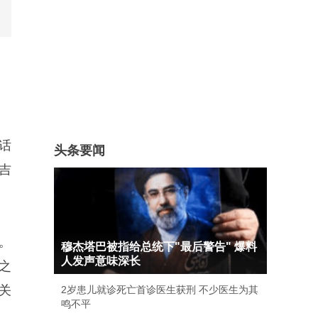
话
头条要闻
吉
。
穆杰塔巴被指给总统下"最后警告" 爆料
人发声意味深长
之
关
2岁患儿就诊死亡首诊医生获刑 不少医生为其
鸣不平