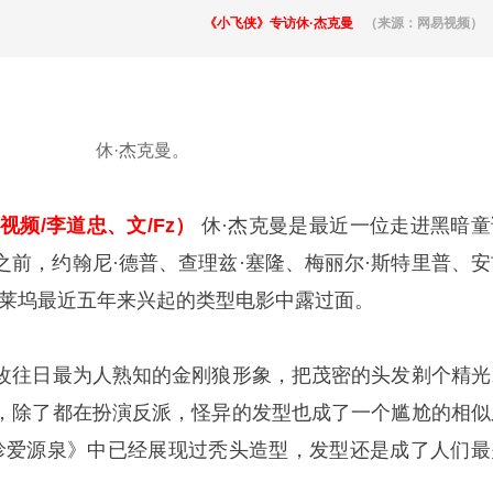
《小飞侠》专访休·杰克曼
（来源：网易视频）
休·杰克曼。
视频/李道忠、文/Fz）
休·杰克曼是最近一位走进黑暗童
之前，约翰尼·德普、查理兹·塞隆、梅丽尔·斯特里普、安
好莱坞最近五年来兴起的类型电影中露过面。
改往日最为人熟知的金刚狼形象，把茂密的头发剃个精光
，除了都在扮演反派，怪异的发型也成了一个尴尬的相似
珍爱源泉》中已经展现过秃头造型，发型还是成了人们最