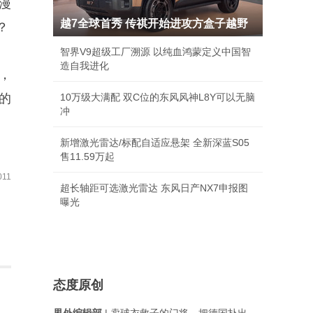
漫
越7全球首秀 传祺开始进攻方盒子越野
？
智界V9超级工厂溯源 以纯血鸿蒙定义中国智
造自我进化
，
的
10万级大满配 双C位的东风风神L8Y可以无脑
冲
新增激光雷达/标配自适应悬架 全新深蓝S05
售11.59万起
11
超长轴距可选激光雷达 东风日产NX7申报图
曝光
态度原创