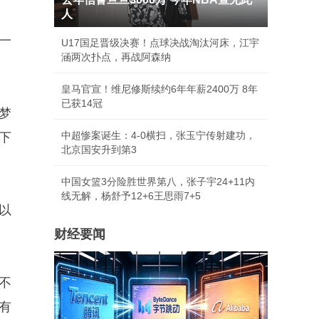
人
一
U17国足晋级决赛！点球决战淘汰河床，江宇
涵两次扑点，再战阿森纳
皇马官宣！维尼修斯续约6年年薪2400万 8年
已获14冠
梦
中超惨案诞生：4-0横扫，张玉宁传射建功，
下
北京国安升到第3
中国女篮3分险胜世界第八，张子宇24+11内
线无解，杨舒予12+6王思雨7+5
以
财经要闻
不
有